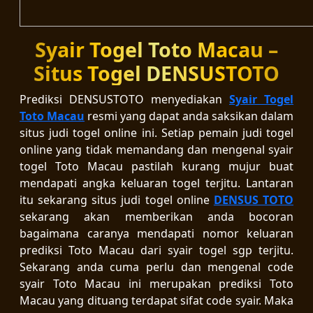
Syair Togel Toto Macau –
Situs Togel DENSUSTOTO
Prediksi DENSUSTOTO menyediakan
Syair Togel
Toto Macau
resmi yang dapat anda saksikan dalam
situs judi togel online ini. Setiap pemain judi togel
online yang tidak memandang dan mengenal syair
togel Toto Macau pastilah kurang mujur buat
mendapati angka keluaran togel terjitu. Lantaran
itu sekarang situs judi togel online
DENSUS TOTO
sekarang akan memberikan anda bocoran
bagaimana caranya mendapati nomor keluaran
prediksi Toto Macau dari syair togel sgp terjitu.
Sekarang anda cuma perlu dan mengenal code
syair Toto Macau ini merupakan prediksi Toto
Macau yang dituang terdapat sifat code syair. Maka