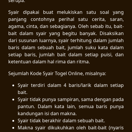
serupa.
Syair dipakai buat melukiskan satu soal yang
panjang contohnya perihal satu cerita, saran,
agama, cinta, dan sebagianya. Oleh sebab itu, bait-
bait dalam syair yang begitu banyak. Disaksikan
dari susunan luarnya, syair terhitung dalam jumlah
baris dalam sebuah bait, jumlah suku kata dalam
setiap baris, jumlah bait dalam setiap puisi, dan
ketentuan dalam hal rima dan ritma.
Sejumlah Kode Syair Togel Online, misalnya:
Syair terdiri dalam 4 baris/larik dalam setiap
bait.
Syair tidak punya sampiran, sama dengan pada
pantun. Dalam kata lain, semua baris punya
kandungan isi dan makna.
Syair tidak berakhir dalam sebuah bait.
Makna syair dikukuhkan oleh bait-bait (nyaris