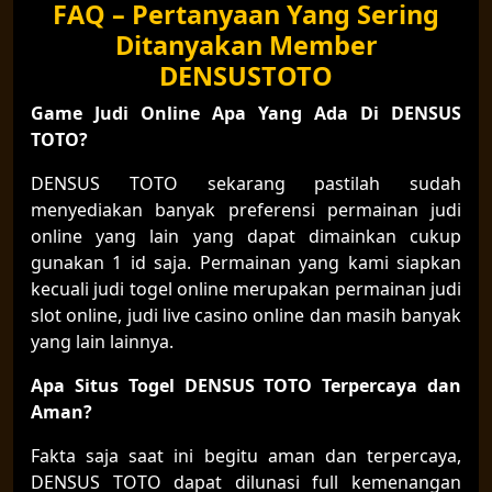
FAQ – Pertanyaan Yang Sering
Ditanyakan Member
DENSUSTOTO
Game Judi Online Apa Yang Ada Di DENSUS
TOTO?
DENSUS TOTO sekarang pastilah sudah
menyediakan banyak preferensi permainan judi
online yang lain yang dapat dimainkan cukup
gunakan 1 id saja. Permainan yang kami siapkan
kecuali judi togel online merupakan permainan judi
slot online, judi live casino online dan masih banyak
yang lain lainnya.
Apa Situs Togel DENSUS TOTO Terpercaya dan
Aman?
Fakta saja saat ini begitu aman dan terpercaya,
DENSUS TOTO dapat dilunasi full kemenangan