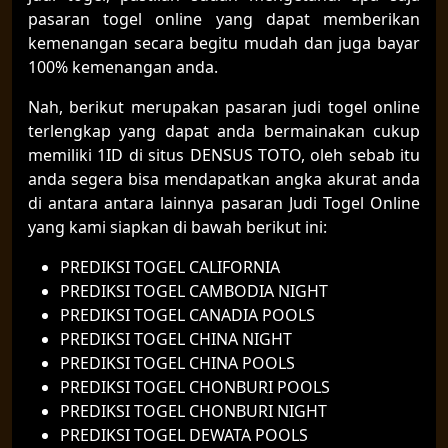
pasaran togel online yang dapat memberikan
kemenangan secara begitu mudah dan juga bayar
100% kemenangan anda.
Nah, berikut merupakan pasaran judi togel online
terlengkap yang dapat anda bermainakan cukup
memiliki 1ID di situs DENSUS TOTO, oleh sebab itu
anda segera bisa mendapatkan angka akurat anda
di antara antara lainnya pasaran Judi Togel Online
yang kami siapkan di bawah berikut ini:
PREDIKSI TOGEL CALIFORNIA
PREDIKSI TOGEL CAMBODIA NIGHT
PREDIKSI TOGEL CANADIA POOLS
PREDIKSI TOGEL CHINA NIGHT
PREDIKSI TOGEL CHINA POOLS
PREDIKSI TOGEL CHONBURI POOLS
PREDIKSI TOGEL CHONBURI NIGHT
PREDIKSI TOGEL DEWATA POOLS