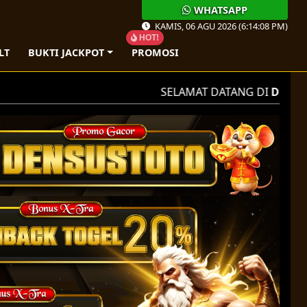
WHATSAPP
KAMIS, 06 AGU 2026 (
6:14:09 PM
)
LT
BUKTI JACKPOT
PROMOSI
SELAMAT DATANG DI
DENSUSTO