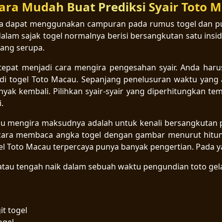
Cara Mudah Buat Prediksi Syair Toto 
 anda dapat menggunakan campuran pada rumus togel dan p
alam sajak togel normalnya berisi bersangkutan satu insi
yang serupa.
epat menjadi cara mengira pengesahan syair. Anda haru
judi togel Toto Macau. Sepanjang penelusuran waktu yan
ak kembali. Pilihkan syair-syair yang diperhitungkan temb
.
u mengira maksudnya adalah untuk kenali bersangkutan p
ra membaca angka togel dengan gambar menurut hitunga
gel Toto Macau terpercaya punya banyak pengertian. Pada 
atau tengah naik dalam sebuah waktu pengundian toto gel
it togel
ogel