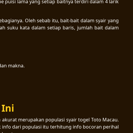
 puisi lama yang setiap baitnya terdiri dalam 4 larik
ebagianya. Oleh sebab itu, bait-bait dalam syair yang
ah suku kata dalam setiap baris, jumlah bait dalam
 dan makna.
Ini
 akurat merupakan populasi syair togel Toto Macau.
info dari populasi itu terhitung info bocoran perihal