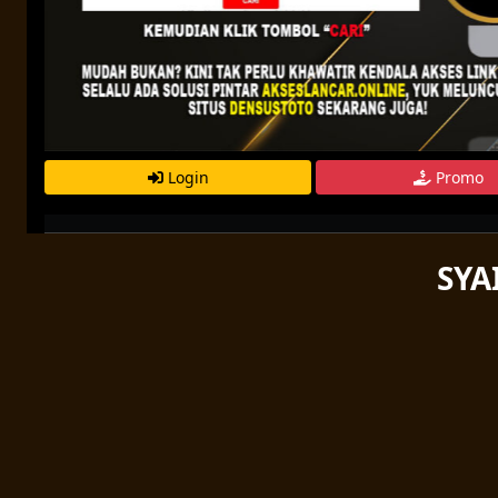
Login
Promo
SYA