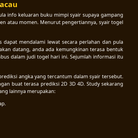
Macau
ula info keluaran buku mimpi syair supaya gampang
den atau momen. Menurut pengertiannya, syair togel
s dapat mendalami lewat secara perlahan dan pula
g akan datang, anda ada kemungkinan terasa bentuk
us dalam judi togel hari ini. Sejumlah informasi itu
rediksi angka yang tercantum dalam syair tersebut.
n buat terasa prediksi 2D 3D 4D. Study sekarang
yang lainnya merupakan:
ap.