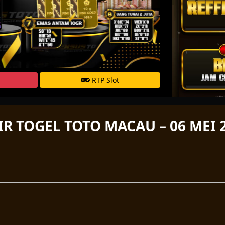
RTP Slot
IR TOGEL TOTO MACAU – 06 MEI 