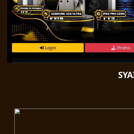
Login
Promo
SYA