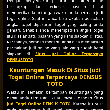
Dengan menyediakan pasaran judi togel online
terlengkap dan terbesar pastilah bakal
memberikan keuntungan waktu anda bermain judi
togel online. Saat ini anda bisa lakukan peletakan
angka togel dipasaran togel yang paling anda
gemari. Sehabis anda menempatkan angka togel
jitu disalah satu pasaran yang kami siapkan di atas.
Karenanya, sembari menanti anda bisa memainkan
permainan judi online yang lain yang sudah kami
siapkan di
Situs Judi Online Terpercaya
DENSUSTOTO
.
Keuntungan Masuk Di Situs Judi
Togel Online Terpercaya DENSUS
TOTO
Waktu ini semakin bertambah keuntungan yang
dapat anda temukan jikalau masuk dengan Situs
Judi Togel Online DENSUS TOTO
. Karena itu buat
anda penggemar judi togel yang pingin berasa