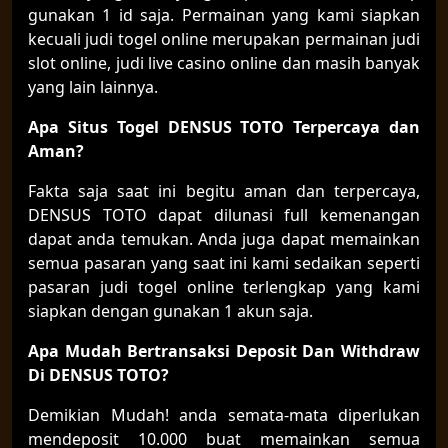
gunakan 1 id saja. Permainan yang kami siapkan
kecuali judi togel online merupakan permainan judi
slot online, judi live casino online dan masih banyak
yang lain lainnya.
Apa Situs Togel DENSUS TOTO Terpercaya dan
Aman?
Fakta saja saat ini begitu aman dan terpercaya,
DENSUS TOTO dapat dilunasi full kemenangan
dapat anda temukan. Anda juga dapat memainkan
semua pasaran yang saat ini kami sedaikan seperti
pasaran judi togel online terlengkap yang kami
siapkan dengan gunakan 1 akun saja.
Apa Mudah
Bert
ransaksi Deposit Dan Withdraw
Di DENSUS TOTO?
Demikian Mudah! anda semata-mata diperlukan
mendeposit 10.000 buat memainkan semua