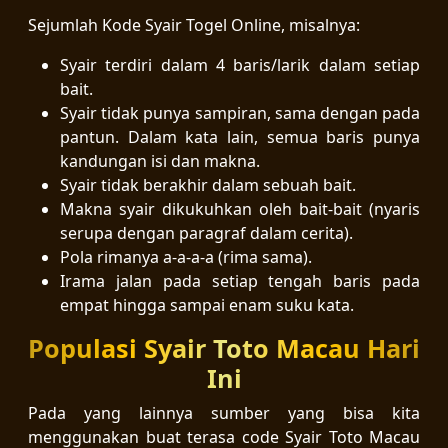
Sejumlah Kode Syair Togel Online, misalnya:
Syair terdiri dalam 4 baris/larik dalam setiap
bait.
Syair tidak punya sampiran, sama dengan pada
pantun. Dalam kata lain, semua baris punya
kandungan isi dan makna.
Syair tidak berakhir dalam sebuah bait.
Makna syair dikukuhkan oleh bait-bait (nyaris
serupa dengan paragraf dalam cerita).
Pola rimanya a-a-a-a (rima sama).
Irama jalan pada setiap tengah baris pada
empat hingga sampai enam suku kata.
Populasi Syair Toto Macau Hari
Ini
Pada yang lainnya sumber yang bisa kita
menggunakan buat terasa code Syair Toto Macau