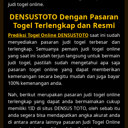
judi togel online.
DENSUSTOTO Dengan Pasaran
Togel Terlengkap dan Resmi
Prediksi Togel Online DENSUSTOTO
saat ini sudah
menyediakan pasaran judi togel terbesar dan
terlengkap. Semuanya pemain judi togel online
yang saat ini sudah terjun langsung untuk bermain
judi togel, pastilah sudah mengetahui apa saja
pasaran togel online yang dapat memberikan
kemenangan secara begitu mudah dan juga bayar
100% kemenangan anda.
Nah, berikut merupakan pasaran judi togel online
terlengkap yang dapat anda bermainakan cukup
memiliki 1ID di situs DENSUS TOTO, oleh sebab itu
anda segera bisa mendapatkan angka akurat anda
di antara antara lainnya pasaran Judi Togel Online