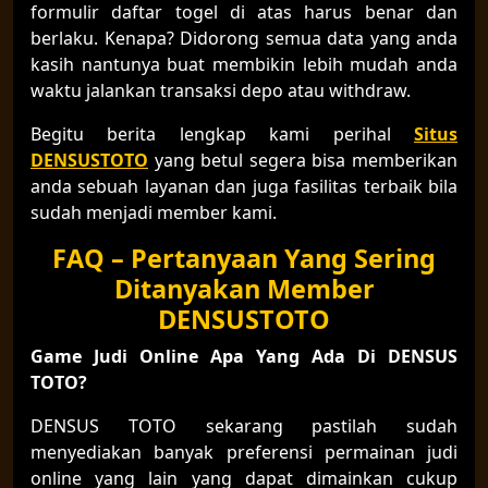
formulir daftar togel di atas harus benar dan
berlaku. Kenapa? Didorong semua data yang anda
kasih nantunya buat membikin lebih mudah anda
waktu jalankan transaksi depo atau withdraw.
Begitu berita lengkap kami perihal
Situs
DENSUSTOTO
yang betul segera bisa memberikan
anda sebuah layanan dan juga fasilitas terbaik bila
sudah menjadi member kami.
FAQ – Pertanyaan Yang Sering
Ditanyakan Member
DENSUSTOTO
Game Judi Online Apa Yang Ada Di DENSUS
TOTO?
DENSUS TOTO sekarang pastilah sudah
menyediakan banyak preferensi permainan judi
online yang lain yang dapat dimainkan cukup