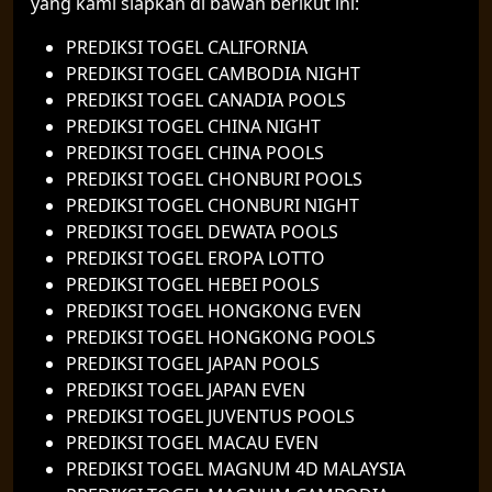
yang kami siapkan di bawah berikut ini:
PREDIKSI TOGEL CALIFORNIA
PREDIKSI TOGEL CAMBODIA NIGHT
PREDIKSI TOGEL CANADIA POOLS
PREDIKSI TOGEL CHINA NIGHT
PREDIKSI TOGEL CHINA POOLS
PREDIKSI TOGEL CHONBURI POOLS
PREDIKSI TOGEL CHONBURI NIGHT
PREDIKSI TOGEL DEWATA POOLS
PREDIKSI TOGEL EROPA LOTTO
PREDIKSI TOGEL HEBEI POOLS
PREDIKSI TOGEL HONGKONG EVEN
PREDIKSI TOGEL HONGKONG POOLS
PREDIKSI TOGEL JAPAN POOLS
PREDIKSI TOGEL JAPAN EVEN
PREDIKSI TOGEL JUVENTUS POOLS
PREDIKSI TOGEL MACAU EVEN
PREDIKSI TOGEL MAGNUM 4D MALAYSIA