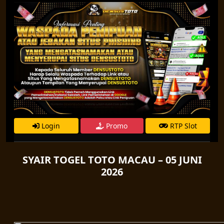
Login
Promo
RTP Slot
SYAIR TOGEL TOTO MACAU – 05 JUNI
2026