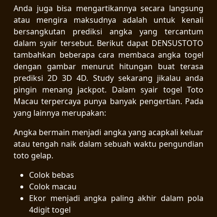
Anda juga bisa mengartikannya secara langsung
atau mengira maksudnya adalah untuk kenali
bersangkutan prediksi angka yang tercantum
dalam syair tersebut. Berikut dapat DENSUSTOTO
tambahkan beberapa cara membaca angka togel
dengan gambar menurut hitungan buat terasa
prediksi 2D 3D 4D. Study sekarang jikalau anda
pingin menang jackpot. Dalam syair togel Toto
Macau terpercaya punya banyak pengertian. Pada
yang lainnya merupakan:
Angka bermain menjadi angka yang acapkali keluar
atau tengah naik dalam sebuah waktu pengundian
toto gelap.
Colok bebas
Colok macau
Ekor menjadi angka paling akhir dalam pola
4digit togel