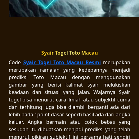
Syair Togel Toto Macau
Code
Syair Togel Toto Macau Resmi
merupakan
merupakan ramalan yang kedepannya menjadi
prediksi Toto Macau dengan menggunakan
gambar yang berisi kalimat syair melukiskan
keadaan dan situasi yang jalan. Wajarnya Syair
togel bisa menurut cara ilmiah atau subjektif cuma
dan terhitung juga bisa diambil berganti ada dari
lebih pada 1point dasar seperti hasil ada dari angka
keluar. Angka bermain atau colok bebas yang
sesudah itu dibuatkan menjadi prediksi yang telah
menurut pikiran subjektif ini bersama hati sendiri