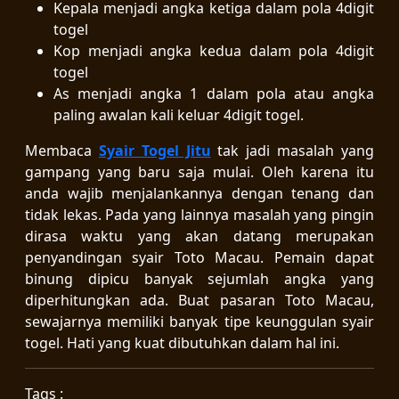
Kepala menjadi angka ketiga dalam pola 4digit
togel
Kop menjadi angka kedua dalam pola 4digit
togel
As menjadi angka 1 dalam pola atau angka
paling awalan kali keluar 4digit togel.
Membaca
Syair Togel Jitu
tak jadi masalah yang
gampang yang baru saja mulai. Oleh karena itu
anda wajib menjalankannya dengan tenang dan
tidak lekas. Pada yang lainnya masalah yang pingin
dirasa waktu yang akan datang merupakan
penyandingan syair Toto Macau. Pemain dapat
binung dipicu banyak sejumlah angka yang
diperhitungkan ada. Buat pasaran Toto Macau,
sewajarnya memiliki banyak tipe keunggulan syair
togel. Hati yang kuat dibutuhkan dalam hal ini.
Tags :