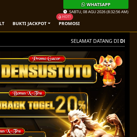
WHATSAPP
SABTU, 08 AGU 2026 (
8:32:56 AM
)
LT
BUKTI JACKPOT
PROMOSI
SELAMAT DATANG DI
DENSUSTO