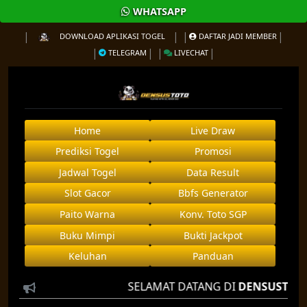
WHATSAPP
DOWNLOAD APLIKASI TOGEL
DAFTAR JADI MEMBER
TELEGRAM
LIVECHAT
Home
Live Draw
Prediksi Togel
Promosi
Jadwal Togel
Data Result
Slot Gacor
Bbfs Generator
Paito Warna
Konv. Toto SGP
Buku Mimpi
Bukti Jackpot
Keluhan
Panduan
SELAMAT DATANG DI
DENSUSTOTO
AGE