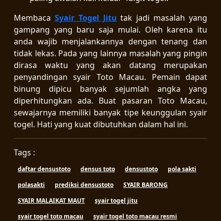
Membaca
Syair Togel Jitu
tak jadi masalah yang
gampang yang baru saja mulai. Oleh karena itu
anda wajib menjalankannya dengan tenang dan
tidak lekas. Pada yang lainnya masalah yang pingin
dirasa waktu yang akan datang merupakan
penyandingan syair Toto Macau. Pemain dapat
binung dipicu banyak sejumlah angka yang
diperhitungkan ada. Buat pasaran Toto Macau,
sewajarnya memiliki banyak tipe keunggulan syair
togel. Hati yang kuat dibutuhkan dalam hal ini.
Tags :
daftar densustoto
densus toto
densustoto
pola sakti
polasakti
prediksi densustoto
SYAIR BARONG
SYAIR MALAIKAT MAUT
syair togel jitu
syair togel toto macau
syair togel toto macau resmi