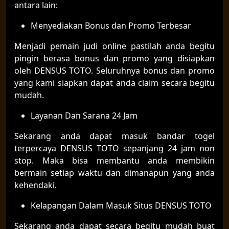
antara lain:
Menyediakan Bonus dan Promo Terbesar
Menjadi pemain judi online pastilah anda begitu
pingin berasa bonus dan promo yang disiapkan
oleh DENSUS TOTO. Seluruhnya bonus dan promo
yang kami siapkan dapat anda claim secara begitu
mudah.
Layanan Dan Sarana 24 Jam
Sekarang anda dapat masuk bandar togel
terpercaya DENSUS TOTO sepanjang 24 jam non
stop. Maka bisa membantu anda membikin
bermain setiap waktu dan dimanapun yang anda
kehendaki.
Kelapangan Dalam Masuk Situs DENSUS TOTO
Sekarang anda dapat secara begitu mudah buat