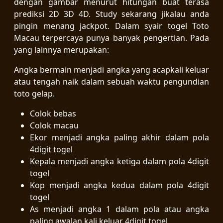
dengan gambar menurut hitungan buat terasa
prediksi 2D 3D 4D. Study sekarang jikalau anda
pingin menang jackpot. Dalam syair togel Toto
Macau terpercaya punya banyak pengertian. Pada
yang lainnya merupakan:
Angka bermain menjadi angka yang acapkali keluar
atau tengah naik dalam sebuah waktu pengundian
toto gelap.
Colok bebas
Colok macau
Ekor menjadi angka paling akhir dalam pola
4digit togel
Kepala menjadi angka ketiga dalam pola 4digit
togel
Kop menjadi angka kedua dalam pola 4digit
togel
As menjadi angka 1 dalam pola atau angka
paling awalan kali keluar 4digit togel.