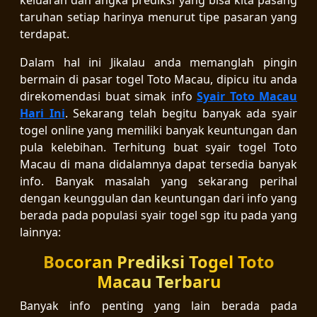
taruhan setiap harinya menurut tipe pasaran yang
terdapat.
Dalam hal ini Jikalau anda memanglah pingin
bermain di pasar togel Toto Macau, dipicu itu anda
direkomendasi buat simak info
Syair Toto Macau
Hari Ini
. Sekarang telah begitu banyak ada syair
togel online yang memiliki banyak keuntungan dan
pula kelebihan. Terhitung buat syair togel Toto
Macau di mana didalamnya dapat tersedia banyak
info. Banyak masalah yang sekarang perihal
dengan keunggulan dan keuntungan dari info yang
berada pada populasi syair togel sgp itu pada yang
lainnya:
Bocoran Prediksi Togel Toto
Macau Terbaru
Banyak info penting yang lain berada pada