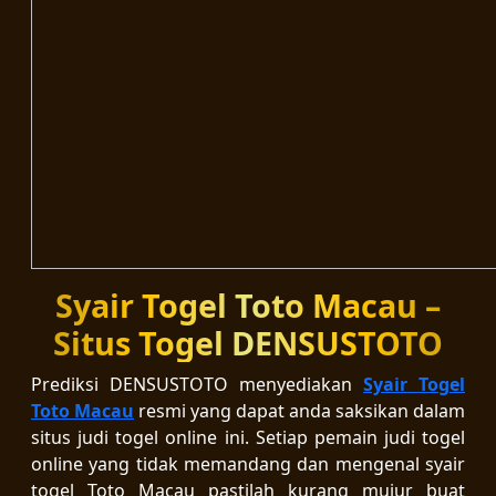
Syair Togel Toto Macau –
Situs Togel DENSUSTOTO
Prediksi DENSUSTOTO menyediakan
Syair Togel
Toto Macau
resmi yang dapat anda saksikan dalam
situs judi togel online ini. Setiap pemain judi togel
online yang tidak memandang dan mengenal syair
togel Toto Macau pastilah kurang mujur buat