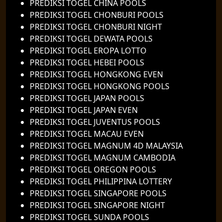
PREDIKSI TOGEL CHINA POOLS
PREDIKSI TOGEL CHONBURI POOLS
PREDIKSI TOGEL CHONBURI NIGHT
PREDIKSI TOGEL DEWATA POOLS
PREDIKSI TOGEL EROPA LOTTO
PREDIKSI TOGEL HEBEI POOLS
PREDIKSI TOGEL HONGKONG EVEN
PREDIKSI TOGEL HONGKONG POOLS
PREDIKSI TOGEL JAPAN POOLS
PREDIKSI TOGEL JAPAN EVEN
PREDIKSI TOGEL JUVENTUS POOLS
PREDIKSI TOGEL MACAU EVEN
PREDIKSI TOGEL MAGNUM 4D MALAYSIA
PREDIKSI TOGEL MAGNUM CAMBODIA
PREDIKSI TOGEL OREGON POOLS
PREDIKSI TOGEL PHILIPPINA LOTTERY
PREDIKSI TOGEL SINGAPORE POOLS
PREDIKSI TOGEL SINGAPORE NIGHT
PREDIKSI TOGEL SUNDA POOLS