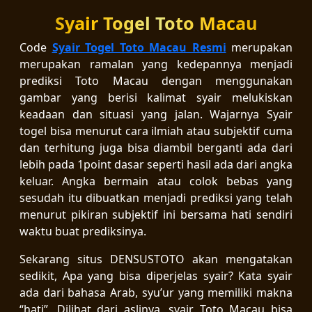
Syair Togel Toto Macau
Code
Syair Togel Toto Macau Resmi
merupakan
merupakan ramalan yang kedepannya menjadi
prediksi Toto Macau dengan menggunakan
gambar yang berisi kalimat syair melukiskan
keadaan dan situasi yang jalan. Wajarnya Syair
togel bisa menurut cara ilmiah atau subjektif cuma
dan terhitung juga bisa diambil berganti ada dari
lebih pada 1point dasar seperti hasil ada dari angka
keluar. Angka bermain atau colok bebas yang
sesudah itu dibuatkan menjadi prediksi yang telah
menurut pikiran subjektif ini bersama hati sendiri
waktu buat prediksinya.
Sekarang situs DENSUSTOTO akan mengatakan
sedikit, Apa yang bisa diperjelas syair? Kata syair
ada dari bahasa Arab, syu’ur yang memiliki makna
“hati”. Dilihat dari aslinya, syair Toto Macau bisa