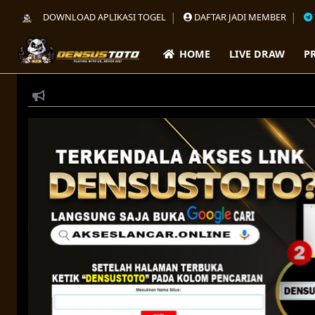
DOWNLOAD APLIKASI TOGEL
DAFTAR JADI MEMBER
HOME
LIVE DRAW
P