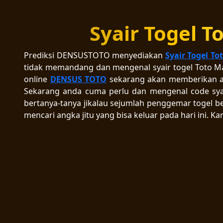
Syair Togel 
Prediksi DENSUSTOTO menyediakan
Syair Togel T
tidak memandang dan mengenal syair togel Toto Maca
online
DENSUS TOTO
sekarang akan memberikan and
Sekarang anda cuma perlu dan mengenal code syair
bertanya-tanya jikalau sejumlah penggemar togel beg
mencari angka jitu yang bisa keluar pada hari ini. K