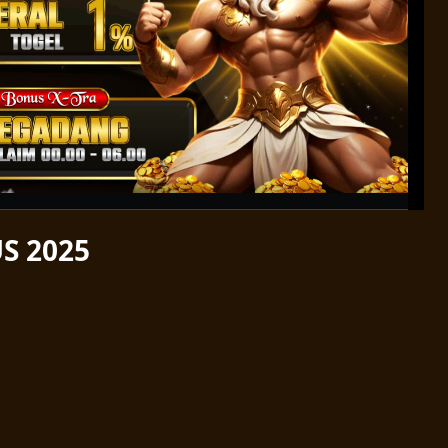
S 2025