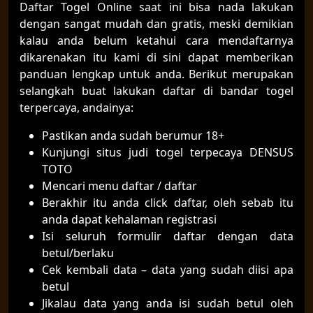
Daftar Togel Online saat ini bisa nada lakukan
dengan sangat mudah dan gratis, meski demikian
kalau anda belum ketahui cara mendaftarnya
dikarenakan itu kami di sini dapat memberikan
panduan lengkap untuk anda. Berikut merupakan
selangkah buat lakukan daftar di bandar togel
terpercaya, andainya:
Pastikan anda sudah berumur 18+
Kunjungi situs judi togel terpecaya DENSUS
TOTO
Mencari menu daftar / daftar
Berakhir itu anda click daftar, oleh sebab itu
anda dapat kehalaman registrasi
Isi seluruh formulir daftar dengan data
betul/berlaku
Cek kembali data – data yang sudah diisi apa
betul
Jikalau data yang anda isi sudah betul oleh