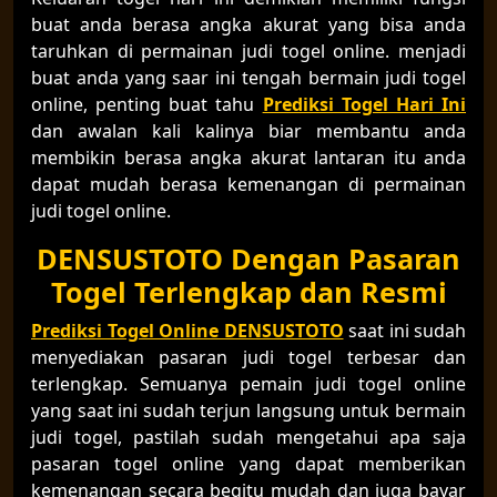
buat anda berasa angka akurat yang bisa anda
taruhkan di permainan judi togel online. menjadi
buat anda yang saar ini tengah bermain judi togel
online, penting buat tahu
Prediksi Togel Hari Ini
dan awalan kali kalinya biar membantu anda
membikin berasa angka akurat lantaran itu anda
dapat mudah berasa kemenangan di permainan
judi togel online.
DENSUSTOTO Dengan Pasaran
Togel Terlengkap dan Resmi
Prediksi Togel Online DENSUSTOTO
saat ini sudah
menyediakan pasaran judi togel terbesar dan
terlengkap. Semuanya pemain judi togel online
yang saat ini sudah terjun langsung untuk bermain
judi togel, pastilah sudah mengetahui apa saja
pasaran togel online yang dapat memberikan
kemenangan secara begitu mudah dan juga bayar