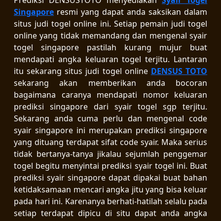
Prediksi DENSUSTOTO menyediakan
Syair Togel
Singapore
resmi yang dapat anda saksikan dalam
situs judi togel online ini. Setiap pemain judi togel
online yang tidak memandang dan mengenal syair
togel singapore pastilah kurang mujur buat
mendapati angka keluaran togel terjitu. Lantaran
itu sekarang situs judi togel online
DENSUS TOTO
sekarang akan memberikan anda bocoran
bagaimana caranya mendapati nomor keluaran
prediksi singapore dari syair togel sgp terjitu.
Sekarang anda cuma perlu dan mengenal code
syair singapore ini merupakan prediksi singapore
yang dituang terdapat sifat code syair. Maka serius
tidak bertanya-tanya jikalau sejumlah penggemar
togel begitu menyintai prediksi syair togel ini. Buat
prediksi syair singapore dapat dipakai buat bahan
ketidaksamaan mencari angka jitu yang bisa keluar
pada hari ini. Karenanya berhati-hatilah selalu pada
setiap terdapat dipicu di situ dapat anda angka