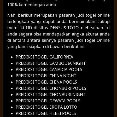
100% kemenangan anda.
Nah, berikut merupakan pasaran judi togel online
terlengkap yang dapat anda bermainakan cukup
memiliki 1ID di situs DENSUS TOTO, oleh sebab itu
anda segera bisa mendapatkan angka akurat anda
di antara antara lainnya pasaran Judi Togel Online
yang kami siapkan di bawah berikut ini:
PREDIKSI TOGEL CALIFORNIA
PREDIKSI TOGEL CAMBODIA NIGHT
PREDIKSI TOGEL CANADIA POOLS
PREDIKSI TOGEL CHINA NIGHT
PREDIKSI TOGEL CHINA POOLS
PREDIKSI TOGEL CHONBURI POOLS
PREDIKSI TOGEL CHONBURI NIGHT
PREDIKSI TOGEL DEWATA POOLS
PREDIKSI TOGEL EROPA LOTTO
PREDIKSI TOGEL HEBEI POOLS