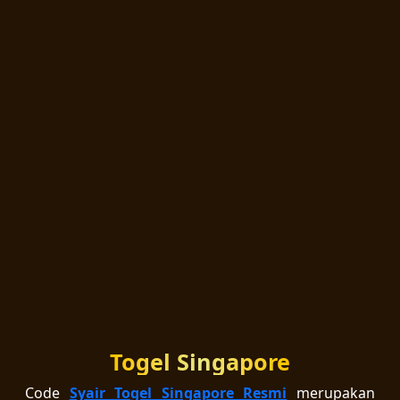
Togel Singapore
Code
Syair Togel Singapore Resmi
merupakan