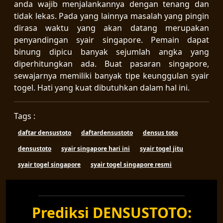
anda wajib menjalankannya dengan tenang dan
tidak lekas. Pada yang lainnya masalah yang pingin
dirasa waktu yang akan datang merupakan
penyandingan syair singapore. Pemain dapat
binung dipicu banyak sejumlah angka yang
diperhitungkan ada. Buat pasaran singapore,
sewajarnya memiliki banyak tipe keunggulan syair
togel. Hati yang kuat dibutuhkan dalam hal ini.
Tags :
daftar densustoto
daftardensustoto
densus toto
densustoto
syair singapore hari ini
syair togel jitu
syair togel singapore
syair togel singapore resmi
Prediksi DENSUSTOTO: