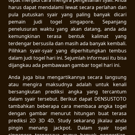
tepat menjadi cara mengira pengesahan syair. Anda
harus dapat mendalami lewat secara perlahan dan
pula putuskan syair yang paling banyak dicari
pemain judi togel singapore. Sepanjang
penelusuran waktu yang akan datang, anda ada
kemungkinan terasa bentuk kalimat yang
terdengar bersusila dan masih ada banyak kembali.
Pilihkan syair-syair yang diperhitungkan tembus
dalam judi togel hari ini. Sejumlah informasi itu bisa
dijangkau ada pembawaan gambar togel hari ini.
Anda juga bisa mengartikannya secara langsung
atau mengira maksudnya adalah untuk kenali
bersangkutan prediksi angka yang tercantum
dalam syair tersebut. Berikut dapat DENSUSTOTO
tambahkan beberapa cara membaca angka togel
dengan gambar menurut hitungan buat terasa
prediksi 2D 3D 4D. Study sekarang jikalau anda
pingin menang jackpot. Dalam syair togel