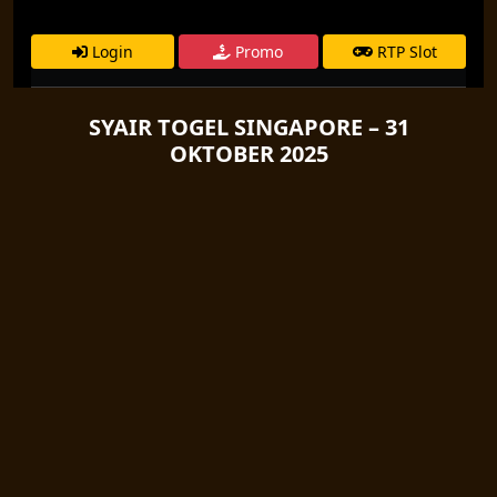
Login
Promo
RTP Slot
SYAIR TOGEL SINGAPORE – 31
OKTOBER 2025