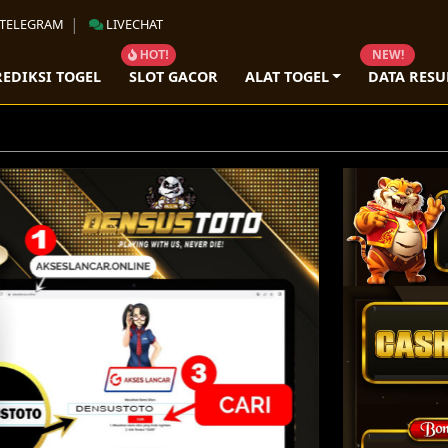
TELEGRAM
LIVECHAT
REDIKSI TOGEL
SLOT GACOR
ALAT TOGEL
DATA RESU