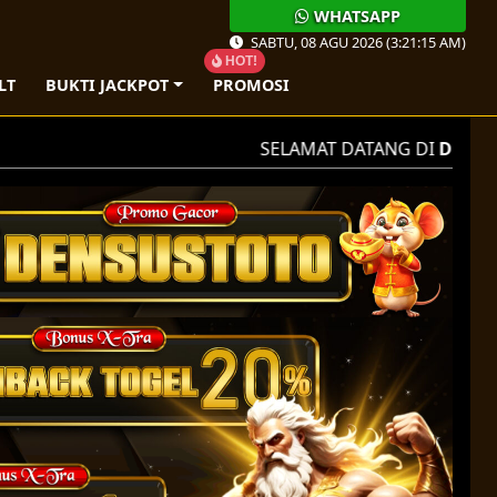
WHATSAPP
SABTU, 08 AGU 2026 (
3:21:16 AM
)
LT
BUKTI JACKPOT
PROMOSI
SELAMAT DATANG DI
DENSUSTO