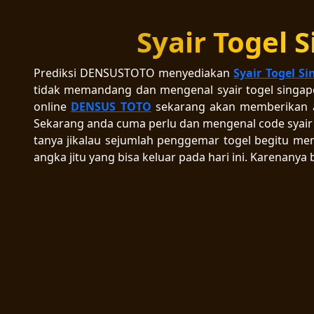
Syair Togel 
Prediksi DENSUSTOTO menyediakan
Syair Togel S
tidak memandang dan mengenal syair togel singapore
online
DENSUS TOTO
sekarang akan memberikan an
Sekarang anda cuma perlu dan mengenal code syair s
tanya jikalau sejumlah penggemar togel begitu meny
angka jitu yang bisa keluar pada hari ini. Karenanya 