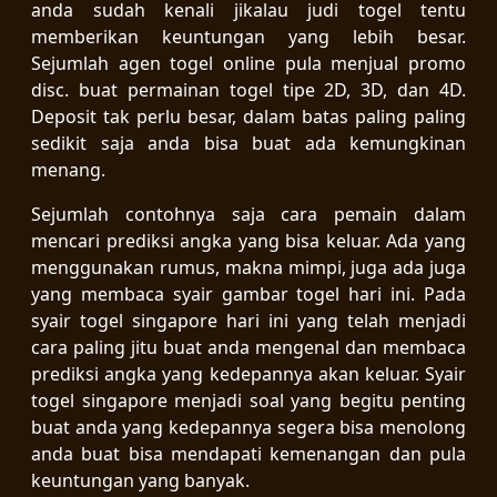
anda sudah kenali jikalau judi togel tentu
memberikan keuntungan yang lebih besar.
Sejumlah agen togel online pula menjual promo
disc. buat permainan togel tipe 2D, 3D, dan 4D.
Deposit tak perlu besar, dalam batas paling paling
sedikit saja anda bisa buat ada kemungkinan
menang.
Sejumlah contohnya saja cara pemain dalam
mencari prediksi angka yang bisa keluar. Ada yang
menggunakan rumus, makna mimpi, juga ada juga
yang membaca syair gambar togel hari ini. Pada
syair togel singapore hari ini yang telah menjadi
cara paling jitu buat anda mengenal dan membaca
prediksi angka yang kedepannya akan keluar. Syair
togel singapore menjadi soal yang begitu penting
buat anda yang kedepannya segera bisa menolong
anda buat bisa mendapati kemenangan dan pula
keuntungan yang banyak.