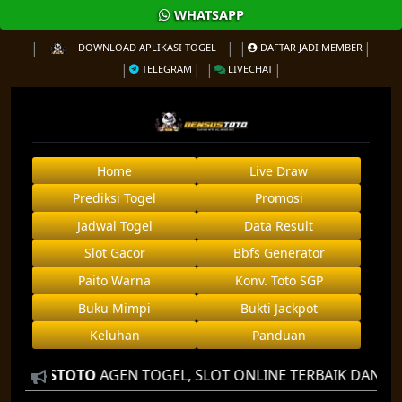
WHATSAPP
DOWNLOAD APLIKASI TOGEL
DAFTAR JADI MEMBER
TELEGRAM
LIVECHAT
Home
Live Draw
Prediksi Togel
Promosi
Jadwal Togel
Data Result
Slot Gacor
Bbfs Generator
Paito Warna
Konv. Toto SGP
Buku Mimpi
Bukti Jackpot
Keluhan
Panduan
SUSTOTO
AGEN TOGEL, SLOT ONLINE TERBAIK DAN TERPE