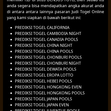
anda segera bisa mendapatkan angka akurat anda
di antara antara lainnya pasaran Judi Togel Online
yang kami siapkan di bawah berikut ini:
PREDIKSI TOGEL CALIFORNIA
PREDIKSI TOGEL CAMBODIA NIGHT
PREDIKSI TOGEL CANADIA POOLS
PREDIKSI TOGEL CHINA NIGHT
PREDIKSI TOGEL CHINA POOLS
PREDIKSI TOGEL CHONBURI POOLS
PREDIKSI TOGEL CHONBURI NIGHT
PREDIKSI TOGEL DEWATA POOLS
PREDIKSI TOGEL EROPA LOTTO
PREDIKSI TOGEL HEBEI POOLS
PREDIKSI TOGEL HONGKONG EVEN
PREDIKSI TOGEL HONGKONG POOLS
PREDIKSI TOGEL JAPAN POOLS
PREDIKSI TOGEL JAPAN EVEN
PREDIKSI TOGEL JUVENTUS POOLS