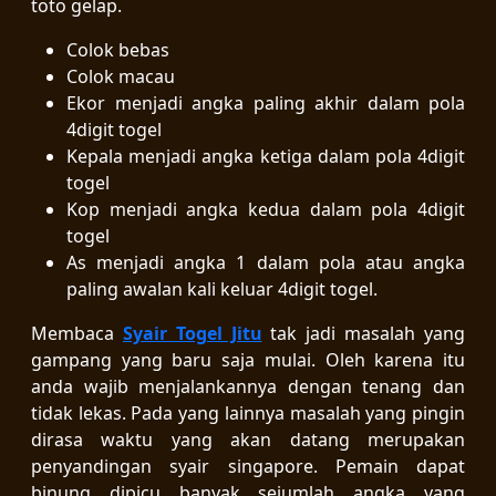
toto gelap.
Colok bebas
Colok macau
Ekor menjadi angka paling akhir dalam pola
4digit togel
Kepala menjadi angka ketiga dalam pola 4digit
togel
Kop menjadi angka kedua dalam pola 4digit
togel
As menjadi angka 1 dalam pola atau angka
paling awalan kali keluar 4digit togel.
Membaca
Syair Togel Jitu
tak jadi masalah yang
gampang yang baru saja mulai. Oleh karena itu
anda wajib menjalankannya dengan tenang dan
tidak lekas. Pada yang lainnya masalah yang pingin
dirasa waktu yang akan datang merupakan
penyandingan syair singapore. Pemain dapat
binung dipicu banyak sejumlah angka yang