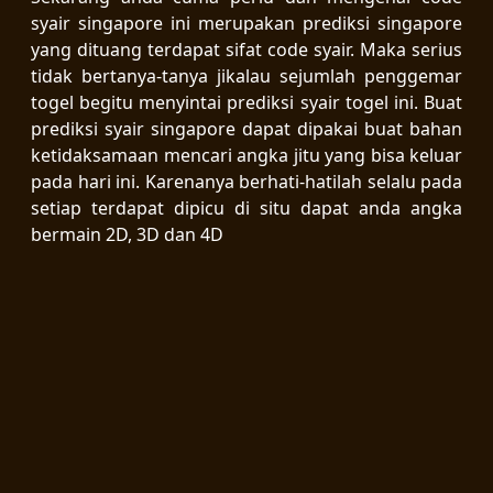
syair singapore ini merupakan prediksi singapore
yang dituang terdapat sifat code syair. Maka serius
tidak bertanya-tanya jikalau sejumlah penggemar
togel begitu menyintai prediksi syair togel ini. Buat
prediksi syair singapore dapat dipakai buat bahan
ketidaksamaan mencari angka jitu yang bisa keluar
pada hari ini. Karenanya berhati-hatilah selalu pada
setiap terdapat dipicu di situ dapat anda angka
bermain 2D, 3D dan 4D