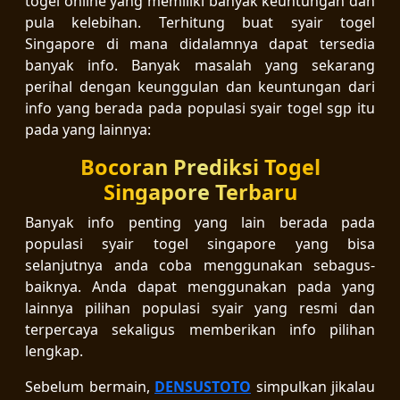
togel online yang memiliki banyak keuntungan dan
pula kelebihan. Terhitung buat syair togel
Singapore di mana didalamnya dapat tersedia
banyak info. Banyak masalah yang sekarang
perihal dengan keunggulan dan keuntungan dari
info yang berada pada populasi syair togel sgp itu
pada yang lainnya:
Bocoran Prediksi Togel
Singapore Terbaru
Banyak info penting yang lain berada pada
populasi syair togel singapore yang bisa
selanjutnya anda coba menggunakan sebagus-
baiknya. Anda dapat menggunakan pada yang
lainnya pilihan populasi syair yang resmi dan
terpercaya sekaligus memberikan info pilihan
lengkap.
Sebelum bermain,
DENSUSTOTO
simpulkan jikalau