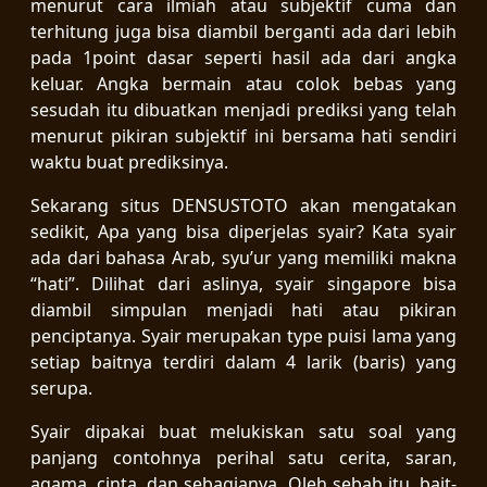
menurut cara ilmiah atau subjektif cuma dan
terhitung juga bisa diambil berganti ada dari lebih
pada 1point dasar seperti hasil ada dari angka
keluar. Angka bermain atau colok bebas yang
sesudah itu dibuatkan menjadi prediksi yang telah
menurut pikiran subjektif ini bersama hati sendiri
waktu buat prediksinya.
Sekarang situs DENSUSTOTO akan mengatakan
sedikit, Apa yang bisa diperjelas syair? Kata syair
ada dari bahasa Arab, syu’ur yang memiliki makna
“hati”. Dilihat dari aslinya, syair singapore bisa
diambil simpulan menjadi hati atau pikiran
penciptanya. Syair merupakan type puisi lama yang
setiap baitnya terdiri dalam 4 larik (baris) yang
serupa.
Syair dipakai buat melukiskan satu soal yang
panjang contohnya perihal satu cerita, saran,
agama, cinta, dan sebagianya. Oleh sebab itu, bait-