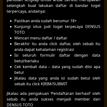
selangkah buat lakukan daftar di bandar togel
terpercaya, andainya:
Pastikan anda sudah berumur 18+
Kunjungi situs judi togel terpecaya DENSUS
TOTO
Mencari menu daftar / daftar
Berakhir itu anda click daftar, oleh sebab itu
anda dapat kehalaman registrasi
Isi seluruh formulir daftar dengan data
betul/berlaku
Cek kembali data – data yang sudah diisi apa
betul
Jikalau data yang anda isi sudah betul oleh
sebab itu click KIRIM/SUBMIT
Jikalau ada pengakuan ‘Pendaftaran berhasil’ oleh
sebab itu anda sukses menjadi member dari
DENSUS TOTO