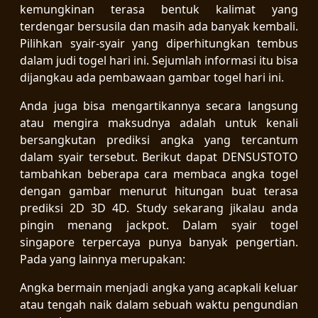
kemungkinan terasa bentuk kalimat yang
terdengar bersusila dan masih ada banyak kembali.
Pilihkan syair-syair yang diperhitungkan tembus
dalam judi togel hari ini. Sejumlah informasi itu bisa
dijangkau ada pembawaan gambar togel hari ini.
Anda juga bisa mengartikannya secara langsung
atau mengira maksudnya adalah untuk kenali
bersangkutan prediksi angka yang tercantum
dalam syair tersebut. Berikut dapat DENSUSTOTO
tambahkan beberapa cara membaca angka togel
dengan gambar menurut hitungan buat terasa
prediksi 2D 3D 4D. Study sekarang jikalau anda
pingin menang jackpot. Dalam syair togel
singapore terpercaya punya banyak pengertian.
Pada yang lainnya merupakan:
Angka bermain menjadi angka yang acapkali keluar
atau tengah naik dalam sebuah waktu pengundian