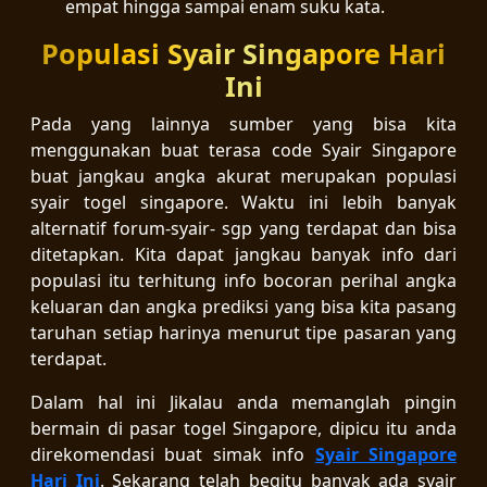
empat hingga sampai enam suku kata.
Populasi Syair Singapore Hari
Ini
Pada yang lainnya sumber yang bisa kita
menggunakan buat terasa code Syair Singapore
buat jangkau angka akurat merupakan populasi
syair togel singapore. Waktu ini lebih banyak
alternatif forum-syair- sgp yang terdapat dan bisa
ditetapkan. Kita dapat jangkau banyak info dari
populasi itu terhitung info bocoran perihal angka
keluaran dan angka prediksi yang bisa kita pasang
taruhan setiap harinya menurut tipe pasaran yang
terdapat.
Dalam hal ini Jikalau anda memanglah pingin
bermain di pasar togel Singapore, dipicu itu anda
direkomendasi buat simak info
Syair Singapore
Hari Ini
. Sekarang telah begitu banyak ada syair