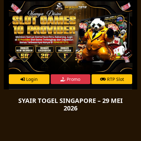
Login
Promo
RTP Slot
SYAIR TOGEL SINGAPORE – 29 MEI
2026