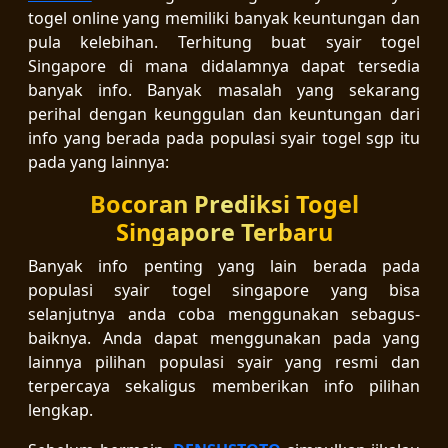
togel online yang memiliki banyak keuntungan dan
pula kelebihan. Terhitung buat syair togel
Singapore di mana didalamnya dapat tersedia
banyak info. Banyak masalah yang sekarang
perihal dengan keunggulan dan keuntungan dari
info yang berada pada populasi syair togel sgp itu
pada yang lainnya:
Bocoran Prediksi Togel
Singapore Terbaru
Banyak info penting yang lain berada pada
populasi syair togel singapore yang bisa
selanjutnya anda coba menggunakan sebagus-
baiknya. Anda dapat menggunakan pada yang
lainnya pilihan populasi syair yang resmi dan
terpercaya sekaligus memberikan info pilihan
lengkap.