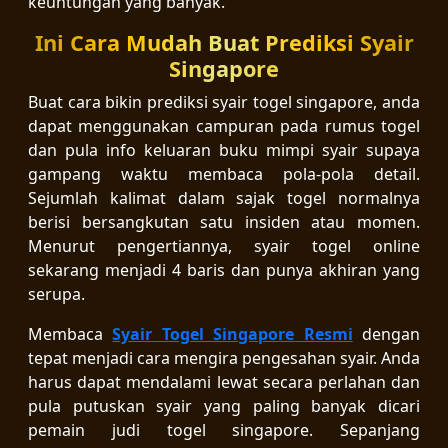
keuntungan yang banyak.
Ini Cara Mudah Buat Prediksi Syair
Singapore
Buat cara bikin prediksi syair togel singapore, anda
dapat menggunakan campuran pada rumus togel
dan pula info keluaran buku mimpi syair supaya
gampang waktu membaca pola-pola detail.
Sejumlah kalimat dalam sajak togel normalnya
berisi bersangkutan satu insiden atau momen.
Menurut pengertiannya, syair togel online
sekarang menjadi 4 baris dan punya akhiran yang
serupa.
Membaca
Syair Togel Singapore Resmi
dengan
tepat menjadi cara mengira pengesahan syair. Anda
harus dapat mendalami lewat secara perlahan dan
pula putuskan syair yang paling banyak dicari
pemain judi togel singapore. Sepanjang