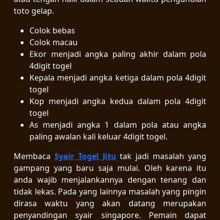
toto gelap.
Colok bebas
Colok macau
Ekor menjadi angka paling akhir dalam pola
4digit togel
Kepala menjadi angka ketiga dalam pola 4digit
togel
Kop menjadi angka kedua dalam pola 4digit
togel
As menjadi angka 1 dalam pola atau angka
paling awalan kali keluar 4digit togel.
Membaca
Syair Togel Jitu
tak jadi masalah yang
gampang yang baru saja mulai. Oleh karena itu
anda wajib menjalankannya dengan tenang dan
tidak lekas. Pada yang lainnya masalah yang pingin
dirasa waktu yang akan datang merupakan
penyandingan syair singapore. Pemain dapat