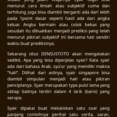
menurut cara ilmiah atau subjektif cuma dan
terhitung juga bisa diambil berganti ada dari lebih
pada 1point dasar seperti hasil ada dari angka
keluar. Angka bermain atau colok bebas yang
sesudah itu dibuatkan menjadi prediksi yang telah
menurut pikiran subjektif ini bersama hati sendiri
waktu buat prediksinya.
Sekarang situs DENSUSTOTO akan mengatakan
sedikit, Apa yang bisa diperjelas syair? Kata syair
ada dari bahasa Arab, syu’ur yang memiliki makna
“hati”. Dilihat dari aslinya, syair singapore bisa
diambil simpulan menjadi hati atau pikiran
penciptanya. Syair merupakan type puisi lama yang
setiap baitnya terdiri dalam 4 larik (baris) yang
serupa.
Syair dipakai buat melukiskan satu soal yang
panjang contohnya perihal satu cerita, saran,