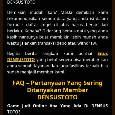
DENSUS TOTO
Demikian mudah kan? Meski demikian kami
rekomendasikan semua data yang anda isi dalam
formulir daftar togel di atas harus benar dan
berlaku. Kenapa? Didorong semua data yang anda
kasih nantunya buat membikin lebih mudah anda
waktu jalankan transaksi depo atau withdraw.
Begitu berita lengkap kami perihal
Situs
DENSUSTOTO
yang betul segera bisa memberikan
anda sebuah layanan dan juga fasilitas terbaik bila
sudah menjadi member kami.
FAQ – Pertanyaan Yang Sering
Ditanyakan Member
DENSUSTOTO
Game Judi Online Apa Yang Ada Di DENSUS
TOTO?