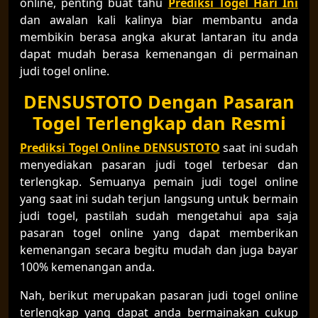
online, penting buat tahu
Prediksi Togel Hari Ini
dan awalan kali kalinya biar membantu anda
membikin berasa angka akurat lantaran itu anda
dapat mudah berasa kemenangan di permainan
judi togel online.
DENSUSTOTO Dengan Pasaran
Togel Terlengkap dan Resmi
Prediksi Togel Online DENSUSTOTO
saat ini sudah
menyediakan pasaran judi togel terbesar dan
terlengkap. Semuanya pemain judi togel online
yang saat ini sudah terjun langsung untuk bermain
judi togel, pastilah sudah mengetahui apa saja
pasaran togel online yang dapat memberikan
kemenangan secara begitu mudah dan juga bayar
100% kemenangan anda.
Nah, berikut merupakan pasaran judi togel online
terlengkap yang dapat anda bermainakan cukup