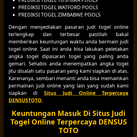
PREDIKSI TOGEL WATFORD POOLS
PREDIKSI TOGEL ZIMBABWE POOLS
Dengan menyediakan pasaran judi togel online
terlengkap dan terbesar pastilah bakal
memberikan keuntungan waktu anda bermain judi
togel online. Saat ini anda bisa lakukan peletakan
angka togel dipasaran togel yang paling anda
gemari. Sehabis anda menempatkan angka togel
jitu disalah satu pasaran yang kami siapkan di atas.
Karenanya, sembari menanti anda bisa memainkan
permainan judi online yang lain yang sudah kami
siapkan di
Situs Judi Online Terpercaya
DENSUSTOTO
.
Keuntungan Masuk Di Situs Judi
Togel Online Terpercaya DENSUS
TOTO