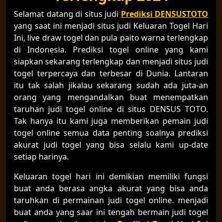
Selamat datang di situs judi
Prediksi DENSUSTOTO
yang saat ini menjadi situs judi Keluaran Togel Hari
Ini, live draw togel dan pula paito warna terlengkap
di Indonesia. Prediksi togel online yang kami
siapkan sekarang terlengkap dan menjadi situs judi
togel terpercaya dan terbesar di Dunia. Lantaran
itu tak salah jikalau sekarang sudah ada juta-an
orang yang mengandalkan buat menempatkan
taruhan judi togel online di situs DENSUS TOTO.
Tak hanya itu kami juga memberikan pemain judi
togel online semua data penting soalnya prediksi
akurat judi togel yang bisa selalu kami up-date
setiap harinya.
Keluaran togel hari ini demikian memiliki fungsi
buat anda berasa angka akurat yang bisa anda
taruhkan di permainan judi togel online. menjadi
buat anda yang saar ini tengah bermain judi togel