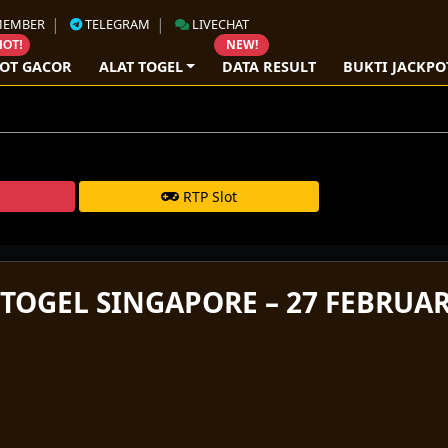
 MEMBER
TELEGRAM
LIVECHAT
LOT GACOR
ALAT TOGEL
DATA RESULT
BUKTI JACKPO
RTP Slot
 TOGEL SINGAPORE – 27 FEBRUAR