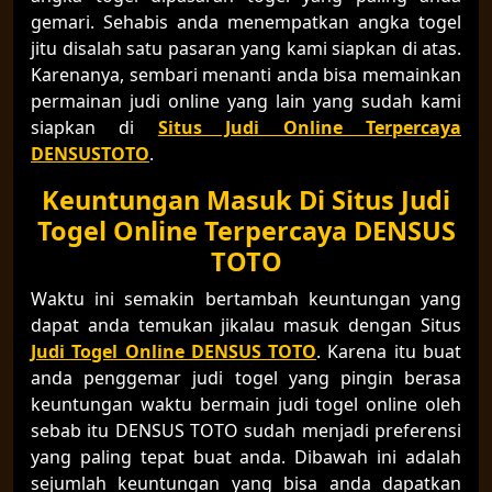
gemari. Sehabis anda menempatkan angka togel
jitu disalah satu pasaran yang kami siapkan di atas.
Karenanya, sembari menanti anda bisa memainkan
permainan judi online yang lain yang sudah kami
siapkan di
Situs Judi Online Terpercaya
DENSUSTOTO
.
Keuntungan Masuk Di Situs Judi
Togel Online Terpercaya DENSUS
TOTO
Waktu ini semakin bertambah keuntungan yang
dapat anda temukan jikalau masuk dengan Situs
Judi Togel Online DENSUS TOTO
. Karena itu buat
anda penggemar judi togel yang pingin berasa
keuntungan waktu bermain judi togel online oleh
sebab itu DENSUS TOTO sudah menjadi preferensi
yang paling tepat buat anda. Dibawah ini adalah
sejumlah keuntungan yang bisa anda dapatkan