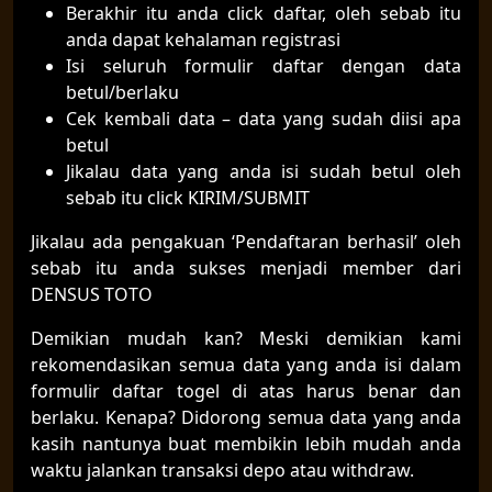
Berakhir itu anda click daftar, oleh sebab itu
anda dapat kehalaman registrasi
Isi seluruh formulir daftar dengan data
betul/berlaku
Cek kembali data – data yang sudah diisi apa
betul
Jikalau data yang anda isi sudah betul oleh
sebab itu click KIRIM/SUBMIT
Jikalau ada pengakuan ‘Pendaftaran berhasil’ oleh
sebab itu anda sukses menjadi member dari
DENSUS TOTO
Demikian mudah kan? Meski demikian kami
rekomendasikan semua data yang anda isi dalam
formulir daftar togel di atas harus benar dan
berlaku. Kenapa? Didorong semua data yang anda
kasih nantunya buat membikin lebih mudah anda
waktu jalankan transaksi depo atau withdraw.