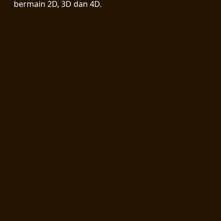
bermain 2D, 3D dan 4D.