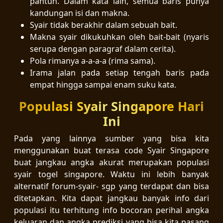
pantun. Dalam kata lain, semua baris punya
kandungan isi dan makna.
Syair tidak berakhir dalam sebuah bait.
Makna syair dikukuhkan oleh bait-bait (nyaris
serupa dengan paragraf dalam cerita).
Pola rimanya a-a-a-a (rima sama).
Irama jalan pada setiap tengah baris pada
empat hingga sampai enam suku kata.
Populasi Syair Singapore Hari
Ini
Pada yang lainnya sumber yang bisa kita
menggunakan buat terasa code Syair Singapore
buat jangkau angka akurat merupakan populasi
syair togel singapore. Waktu ini lebih banyak
alternatif forum-syair- sgp yang terdapat dan bisa
ditetapkan. Kita dapat jangkau banyak info dari
populasi itu terhitung info bocoran perihal angka
keluaran dan angka prediksi yang bisa kita pasang