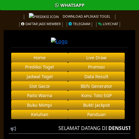
WHATSAPP
DOWNLOAD APLIKASI TOGEL
DAFTAR JADI MEMBER
TELEGRAM
LIVECHAT
Home
Live Draw
Prediksi Togel
Promosi
Jadwal Togel
Data Result
Slot Gacor
Bbfs Generator
Paito Warna
Konv. Toto SGP
Buku Mimpi
Bukti Jackpot
Keluhan
Panduan
SELAMAT DATANG DI
DENSUSTOTO
AG