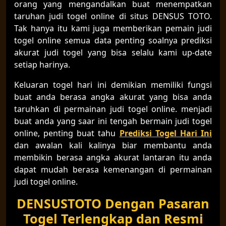
orang yang mengandalkan buat menempatkan
taruhan judi togel online di situs DENSUS TOTO.
Tak hanya itu kami juga memberikan pemain judi
togel online semua data penting soalnya prediksi
akurat judi togel yang bisa selalu kami up-date
setiap harinya.
Keluaran togel hari ini demikian memiliki fungsi
buat anda berasa angka akurat yang bisa anda
taruhkan di permainan judi togel online. menjadi
buat anda yang saar ini tengah bermain judi togel
online, penting buat tahu
Prediksi Togel Hari Ini
dan awalan kali kalinya biar membantu anda
membikin berasa angka akurat lantaran itu anda
dapat mudah berasa kemenangan di permainan
judi togel online.
DENSUSTOTO Dengan Pasaran
Togel Terlengkap dan Resmi