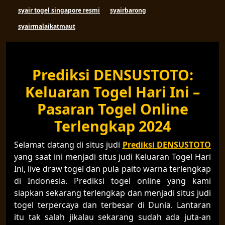
syair togel singapore resmi
syairbarong
syairmalaikatmaut
Prediksi DENSUSTOTO:
Keluaran Togel Hari Ini –
Pasaran Togel Online
Terlengkap 2024
Selamat datang di situs judi
Prediksi DENSUSTOTO
yang saat ini menjadi situs judi Keluaran Togel Hari
Ini, live draw togel dan pula paito warna terlengkap
di Indonesia. Prediksi togel online yang kami
siapkan sekarang terlengkap dan menjadi situs judi
togel terpercaya dan terbesar di Dunia. Lantaran
itu tak salah jikalau sekarang sudah ada juta-an