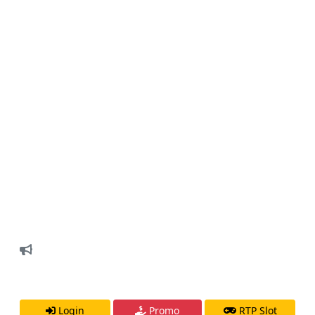
Slot Gacor
Bbfs Generator
Paito Warna
Konv. Toto SGP
Buku Mimpi
Bukti Jackpot
Keluhan
Panduan
SELAMAT DATANG DI
DENSUSTOT
Login
Promo
RTP Slot