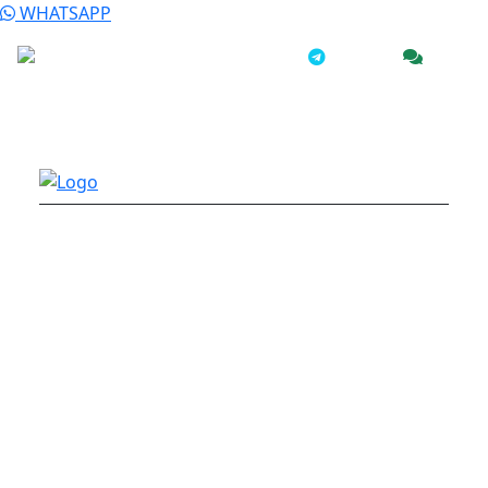
WHATSAPP
Daftar
Jadi
Telegram
Livechat
Download Aplikasi
Member
Togel
Home
Live Draw
Prediksi Togel
Promosi
Jadwal Togel
Data Result