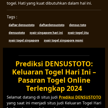
togel. Hati yang kuat dibutuhkan dalam hal ini.
Tags :
daftar densustoto
daftardensustoto
densus toto
densustoto
syair singapore hari ini
syair togel jitu
syair togel singapore
syair togel singapore resmi
Prediksi DENSUSTOTO:
Keluaran Togel Hari Ini –
Pasaran Togel Online
Terlengkap 2024
Selamat datang di situs judi
Prediksi DENSUSTOTO
yang saat ini menjadi situs judi Keluaran Togel Hari