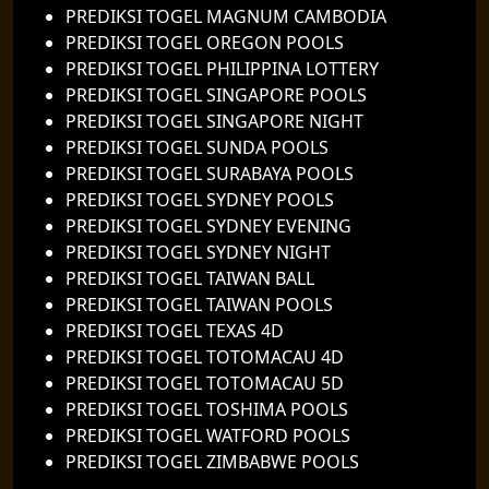
PREDIKSI TOGEL MAGNUM CAMBODIA
PREDIKSI TOGEL OREGON POOLS
PREDIKSI TOGEL PHILIPPINA LOTTERY
PREDIKSI TOGEL SINGAPORE POOLS
PREDIKSI TOGEL SINGAPORE NIGHT
PREDIKSI TOGEL SUNDA POOLS
PREDIKSI TOGEL SURABAYA POOLS
PREDIKSI TOGEL SYDNEY POOLS
PREDIKSI TOGEL SYDNEY EVENING
PREDIKSI TOGEL SYDNEY NIGHT
PREDIKSI TOGEL TAIWAN BALL
PREDIKSI TOGEL TAIWAN POOLS
PREDIKSI TOGEL TEXAS 4D
PREDIKSI TOGEL TOTOMACAU 4D
PREDIKSI TOGEL TOTOMACAU 5D
PREDIKSI TOGEL TOSHIMA POOLS
PREDIKSI TOGEL WATFORD POOLS
PREDIKSI TOGEL ZIMBABWE POOLS