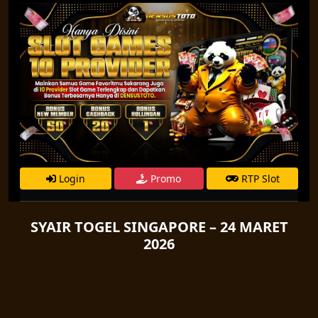
Login
Promo
RTP Slot
SYAIR TOGEL SINGAPORE – 24 MARET
2026