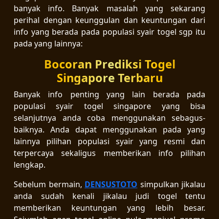
banyak info. Banyak masalah yang sekarang
perihal dengan keunggulan dan keuntungan dari
info yang berada pada populasi syair togel sgp itu
pada yang lainnya:
Bocoran Prediksi Togel
Singapore Terbaru
Banyak info penting yang lain berada pada
populasi syair togel singapore yang bisa
selanjutnya anda coba menggunakan sebagus-
baiknya. Anda dapat menggunakan pada yang
lainnya pilihan populasi syair yang resmi dan
terpercaya sekaligus memberikan info pilihan
lengkap.
Sebelum bermain,
DENSUSTOTO
simpulkan jikalau
anda sudah kenali jikalau judi togel tentu
memberikan keuntungan yang lebih besar.