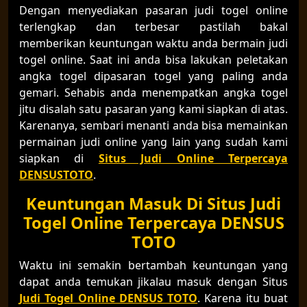
Dengan menyediakan pasaran judi togel online
terlengkap dan terbesar pastilah bakal
memberikan keuntungan waktu anda bermain judi
togel online. Saat ini anda bisa lakukan peletakan
angka togel dipasaran togel yang paling anda
gemari. Sehabis anda menempatkan angka togel
jitu disalah satu pasaran yang kami siapkan di atas.
Karenanya, sembari menanti anda bisa memainkan
permainan judi online yang lain yang sudah kami
siapkan di
Situs Judi Online Terpercaya
DENSUSTOTO
.
Keuntungan Masuk Di Situs Judi
Togel Online Terpercaya DENSUS
TOTO
Waktu ini semakin bertambah keuntungan yang
dapat anda temukan jikalau masuk dengan Situs
Judi Togel Online DENSUS TOTO
. Karena itu buat