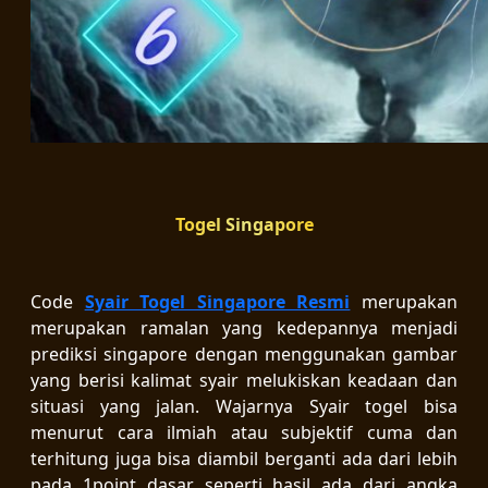
Togel Singapore
Code
Syair Togel Singapore Resmi
merupakan
merupakan ramalan yang kedepannya menjadi
prediksi singapore dengan menggunakan gambar
yang berisi kalimat syair melukiskan keadaan dan
situasi yang jalan. Wajarnya Syair togel bisa
menurut cara ilmiah atau subjektif cuma dan
terhitung juga bisa diambil berganti ada dari lebih
pada 1point dasar seperti hasil ada dari angka