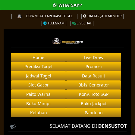
WHATSAPP
DOWNLOAD APLIKASI TOGEL
DAFTAR JADI MEMBER
TELEGRAM
LIVECHAT
Home
Live Draw
Prediksi Togel
Promosi
Jadwal Togel
Data Result
Slot Gacor
Bbfs Generator
Paito Warna
Konv. Toto SGP
Buku Mimpi
Bukti Jackpot
Keluhan
Panduan
SELAMAT DATANG DI
DENSUSTOTO
AGEN TOG