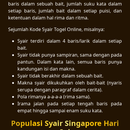
baris dalam sebuah bait, jumlah suku kata dalam
setiap baris, jumlah bait dalam setiap puisi, dan
ketentuan dalam hal rima dan ritma.
Sejumlah Kode Syair Togel Online, misalnya:
Syair terdiri dalam 4 baris/larik dalam setiap
bait.
Syair tidak punya sampiran, sama dengan pada
pantun. Dalam kata lain, semua baris punya
kandungan isi dan makna.
Syair tidak berakhir dalam sebuah bait.
Makna syair dikukuhkan oleh bait-bait (nyaris
serupa dengan paragraf dalam cerita).
Pola rimanya a-a-a-a (rima sama).
Irama jalan pada setiap tengah baris pada
empat hingga sampai enam suku kata.
Populasi Syair Singapore Hari