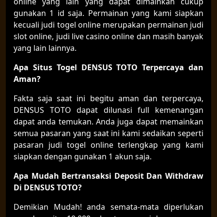
online yang lain yang dapat dimainkan cukup
gunakan 1 id saja. Permainan yang kami siapkan
kecuali judi togel online merupakan permainan judi
slot online, judi live casino online dan masih banyak
yang lain lainnya.
Apa Situs Togel DENSUS TOTO Terpercaya dan
Aman?
Fakta saja saat ini begitu aman dan terpercaya,
DENSUS TOTO dapat dilunasi full kemenangan
dapat anda temukan. Anda juga dapat memainkan
semua pasaran yang saat ini kami sedaikan seperti
pasaran judi togel online terlengkap yang kami
siapkan dengan gunakan 1 akun saja.
Apa Mudah
Bert
ransaksi Deposit Dan Withdraw
Di DENSUS TOTO?
Demikian Mudah! anda semata-mata diperlukan