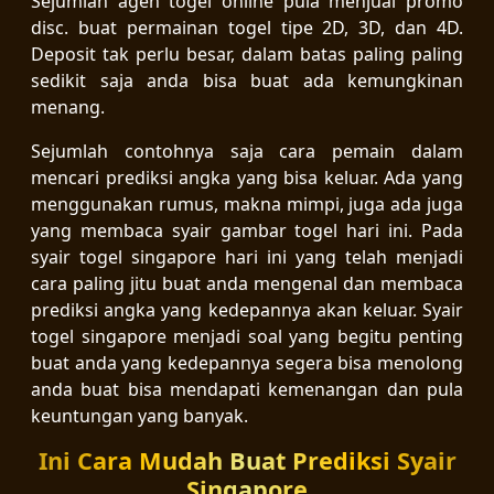
Sejumlah agen togel online pula menjual promo
disc. buat permainan togel tipe 2D, 3D, dan 4D.
Deposit tak perlu besar, dalam batas paling paling
sedikit saja anda bisa buat ada kemungkinan
menang.
Sejumlah contohnya saja cara pemain dalam
mencari prediksi angka yang bisa keluar. Ada yang
menggunakan rumus, makna mimpi, juga ada juga
yang membaca syair gambar togel hari ini. Pada
syair togel singapore hari ini yang telah menjadi
cara paling jitu buat anda mengenal dan membaca
prediksi angka yang kedepannya akan keluar. Syair
togel singapore menjadi soal yang begitu penting
buat anda yang kedepannya segera bisa menolong
anda buat bisa mendapati kemenangan dan pula
keuntungan yang banyak.
Ini Cara Mudah Buat Prediksi Syair
Singapore