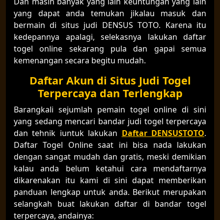
Dan masih banyak yang lain keuntungan yang lain
yang dapat anda temukan jikalau masuk dan
bermain di situs judi DENSUS TOTO. Karena itu
kedepannya apalagi, selekasnya lakukan daftar
togel online sekarang pula dan gapai semua
kemenangan secara begitu mudah.
Daftar Akun di Situs Judi Togel
Terpercaya dan Terlengkap
Barangkali sejumlah pemain togel online di sini
yang sedang mencari bandar judi togel terpercaya
dan tehnik iuntuk lakukan
Daftar DENSUSTOTO
.
Daftar Togel Online saat ini bisa nada lakukan
dengan sangat mudah dan gratis, meski demikian
kalau anda belum ketahui cara mendaftarnya
dikarenakan itu kami di sini dapat memberikan
panduan lengkap untuk anda. Berikut merupakan
selangkah buat lakukan daftar di bandar togel
terpercaya, andainya: