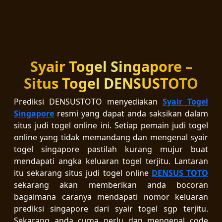
Syair Togel Singapore –
Situs Togel DENSUSTOTO
Prediksi DENSUSTOTO menyediakan
Syair Togel
Singapore
resmi yang dapat anda saksikan dalam
situs judi togel online ini. Setiap pemain judi togel
online yang tidak memandang dan mengenal syair
togel singapore pastilah kurang mujur buat
mendapati angka keluaran togel terjitu. Lantaran
itu sekarang situs judi togel online
DENSUS TOTO
sekarang akan memberikan anda bocoran
bagaimana caranya mendapati nomor keluaran
prediksi singapore dari syair togel sgp terjitu.
Sekarang anda cuma perlu dan mengenal code