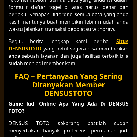
formulir daftar togel di atas harus benar dan
berlaku. Kenapa? Didorong semua data yang anda
kasih nantunya buat membikin lebih mudah anda
waktu jalankan transaksi depo atau withdraw.
Begitu berita lengkap kami perihal
Situs
DENSUSTOTO
yang betul segera bisa memberikan
anda sebuah layanan dan juga fasilitas terbaik bila
sudah menjadi member kami.
FAQ – Pertanyaan Yang Sering
Ditanyakan Member
DENSUSTOTO
Game Judi Online Apa Yang Ada Di DENSUS
TOTO?
DENSUS TOTO sekarang pastilah sudah
menyediakan banyak preferensi permainan judi