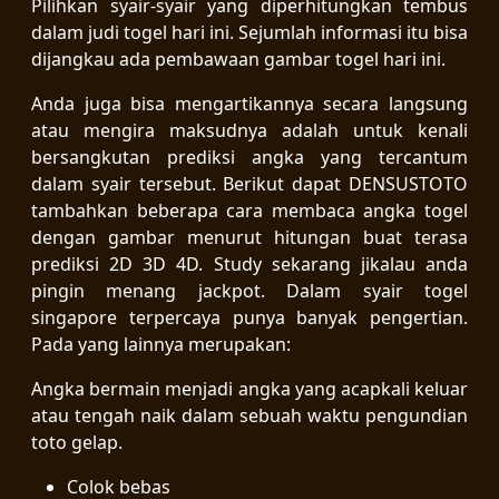
Pilihkan syair-syair yang diperhitungkan tembus
dalam judi togel hari ini. Sejumlah informasi itu bisa
dijangkau ada pembawaan gambar togel hari ini.
Anda juga bisa mengartikannya secara langsung
atau mengira maksudnya adalah untuk kenali
bersangkutan prediksi angka yang tercantum
dalam syair tersebut. Berikut dapat DENSUSTOTO
tambahkan beberapa cara membaca angka togel
dengan gambar menurut hitungan buat terasa
prediksi 2D 3D 4D. Study sekarang jikalau anda
pingin menang jackpot. Dalam syair togel
singapore terpercaya punya banyak pengertian.
Pada yang lainnya merupakan:
Angka bermain menjadi angka yang acapkali keluar
atau tengah naik dalam sebuah waktu pengundian
toto gelap.
Colok bebas