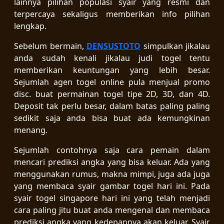
lainnya pilihan populasi syair yang resmi dan
terpercaya sekaligus memberikan info pilihan
lengkap.
Sebelum bermain,
DENSUSTOTO
simpulkan jikalau
anda sudah kenali jikalau judi togel tentu
memberikan keuntungan yang lebih besar.
Sejumlah agen togel online pula menjual promo
disc. buat permainan togel tipe 2D, 3D, dan 4D.
Deposit tak perlu besar, dalam batas paling paling
sedikit saja anda bisa buat ada kemungkinan
menang.
Sejumlah contohnya saja cara pemain dalam
mencari prediksi angka yang bisa keluar. Ada yang
menggunakan rumus, makna mimpi, juga ada juga
yang membaca syair gambar togel hari ini. Pada
syair togel singapore hari ini yang telah menjadi
cara paling jitu buat anda mengenal dan membaca
prediksi angka yang kedepannya akan keluar. Syair