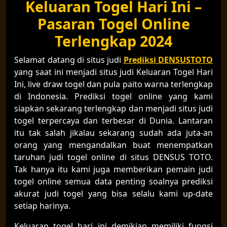
Keluaran Togel Hari Ini –
Pasaran Togel Online
Terlengkap 2024
Selamat datang di situs judi
Prediksi DENSUSTOTO
yang saat ini menjadi situs judi Keluaran Togel Hari
Ini, live draw togel dan pula paito warna terlengkap
di Indonesia. Prediksi togel online yang kami
siapkan sekarang terlengkap dan menjadi situs judi
togel terpercaya dan terbesar di Dunia. Lantaran
itu tak salah jikalau sekarang sudah ada juta-an
orang yang mengandalkan buat menempatkan
taruhan judi togel online di situs DENSUS TOTO.
Tak hanya itu kami juga memberikan pemain judi
togel online semua data penting soalnya prediksi
akurat judi togel yang bisa selalu kami up-date
setiap harinya.
Keluaran togel hari ini demikian memiliki fungsi