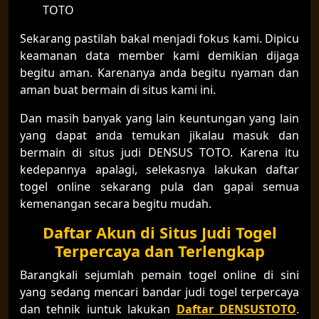
TOTO
Sekarang pastilah bakal menjadi fokus kami. Dipicu
keamanan data member kami demikian dijaga
begitu aman. Karenanya anda begitu nyaman dan
aman buat bermain di situs kami ini.
Dan masih banyak yang lain keuntungan yang lain
yang dapat anda temukan jikalau masuk dan
bermain di situs judi DENSUS TOTO. Karena itu
kedepannya apalagi, selekasnya lakukan daftar
togel online sekarang pula dan gapai semua
kemenangan secara begitu mudah.
Daftar Akun di Situs Judi Togel
Terpercaya dan Terlengkap
Barangkali sejumlah pemain togel online di sini
yang sedang mencari bandar judi togel terpercaya
dan tehnik iuntuk lakukan
Daftar DENSUSTOTO
.