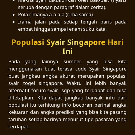
Makna syair dikukuhkan oleh bait-bait (nyaris
serupa dengan paragraf dalam cerita).
Pola rimanya a-a-a-a (rima sama).
Irama jalan pada setiap tengah baris pada
empat hingga sampai enam suku kata.
Populasi Syair Singapore Hari
Ini
Pada yang lainnya sumber yang bisa kita
menggunakan buat terasa code Syair Singapore
buat jangkau angka akurat merupakan populasi
syair togel singapore. Waktu ini lebih banyak
alternatif forum-syair- sgp yang terdapat dan bisa
ditetapkan. Kita dapat jangkau banyak info dari
populasi itu terhitung info bocoran perihal angka
keluaran dan angka prediksi yang bisa kita pasang
taruhan setiap harinya menurut tipe pasaran yang
terdapat.