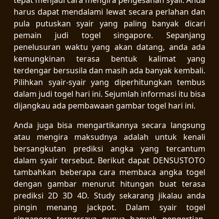
tepat menjadi cara mengira pengesahan syair. Anda
harus dapat mendalami lewat secara perlahan dan
pula putuskan syair yang paling banyak dicari
pemain judi togel singapore. Sepanjang
penelusuran waktu yang akan datang, anda ada
kemungkinan terasa bentuk kalimat yang
terdengar bersusila dan masih ada banyak kembali.
Pilihkan syair-syair yang diperhitungkan tembus
dalam judi togel hari ini. Sejumlah informasi itu bisa
dijangkau ada pembawaan gambar togel hari ini.
Anda juga bisa mengartikannya secara langsung
atau mengira maksudnya adalah untuk kenali
bersangkutan prediksi angka yang tercantum
dalam syair tersebut. Berikut dapat DENSUSTOTO
tambahkan beberapa cara membaca angka togel
dengan gambar menurut hitungan buat terasa
prediksi 2D 3D 4D. Study sekarang jikalau anda
pingin menang jackpot. Dalam syair togel