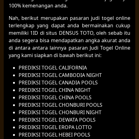
100% kemenangan anda.
Nah, berikut merupakan pasaran judi togel online
terlengkap yang dapat anda bermainakan cukup
memiliki 1ID di situs DENSUS TOTO, oleh sebab itu
anda segera bisa mendapatkan angka akurat anda
di antara antara lainnya pasaran Judi Togel Online
yang kami siapkan di bawah berikut ini:
PREDIKSI TOGEL CALIFORNIA
PREDIKSI TOGEL CAMBODIA NIGHT
PREDIKSI TOGEL CANADIA POOLS
PREDIKSI TOGEL CHINA NIGHT
PREDIKSI TOGEL CHINA POOLS
PREDIKSI TOGEL CHONBURI POOLS
PREDIKSI TOGEL CHONBURI NIGHT
PREDIKSI TOGEL DEWATA POOLS
PREDIKSI TOGEL EROPA LOTTO
PREDIKSI TOGEL HEBEI POOLS