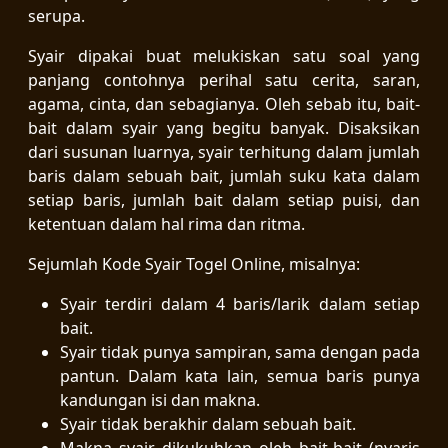
serupa.
Syair dipakai buat melukiskan satu soal yang
panjang contohnya perihal satu cerita, saran,
agama, cinta, dan sebagianya. Oleh sebab itu, bait-
bait dalam syair yang begitu banyak. Disaksikan
dari susunan luarnya, syair terhitung dalam jumlah
baris dalam sebuah bait, jumlah suku kata dalam
setiap baris, jumlah bait dalam setiap puisi, dan
ketentuan dalam hal rima dan ritma.
Sejumlah Kode Syair Togel Online, misalnya:
Syair terdiri dalam 4 baris/larik dalam setiap
bait.
Syair tidak punya sampiran, sama dengan pada
pantun. Dalam kata lain, semua baris punya
kandungan isi dan makna.
Syair tidak berakhir dalam sebuah bait.