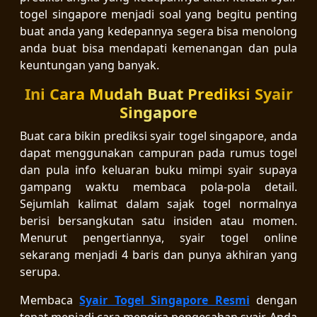
togel singapore menjadi soal yang begitu penting
buat anda yang kedepannya segera bisa menolong
anda buat bisa mendapati kemenangan dan pula
keuntungan yang banyak.
Ini Cara Mudah Buat Prediksi Syair
Singapore
Buat cara bikin prediksi syair togel singapore, anda
dapat menggunakan campuran pada rumus togel
dan pula info keluaran buku mimpi syair supaya
gampang waktu membaca pola-pola detail.
Sejumlah kalimat dalam sajak togel normalnya
berisi bersangkutan satu insiden atau momen.
Menurut pengertiannya, syair togel online
sekarang menjadi 4 baris dan punya akhiran yang
serupa.
Membaca
Syair Togel Singapore Resmi
dengan