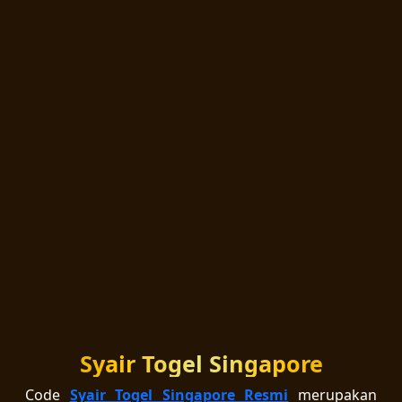
Syair Togel Singapore
Code
Syair Togel Singapore Resmi
merupakan