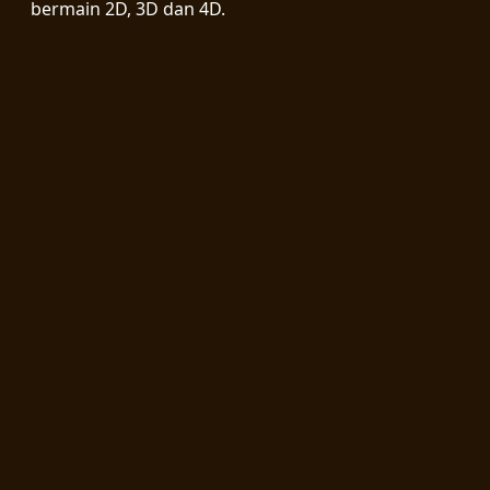
bermain 2D, 3D dan 4D.