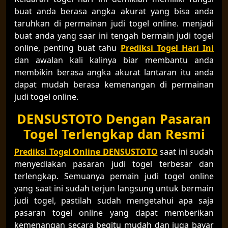
buat anda berasa angka akurat yang bisa anda
taruhkan di permainan judi togel online. menjadi
buat anda yang saar ini tengah bermain judi togel
online, penting buat tahu
Prediksi Togel Hari Ini
dan awalan kali kalinya biar membantu anda
membikin berasa angka akurat lantaran itu anda
dapat mudah berasa kemenangan di permainan
judi togel online.
DENSUSTOTO Dengan Pasaran
Togel Terlengkap dan Resmi
Prediksi Togel Online DENSUSTOTO
saat ini sudah
menyediakan pasaran judi togel terbesar dan
terlengkap. Semuanya pemain judi togel online
yang saat ini sudah terjun langsung untuk bermain
judi togel, pastilah sudah mengetahui apa saja
pasaran togel online yang dapat memberikan
kemenangan secara begitu mudah dan juga bayar