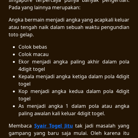
singapore terpercaya punya banyak pengertian.
Pada yang lainnya merupakan:
Angka bermain menjadi angka yang acapkali keluar
atau tengah naik dalam sebuah waktu pengundian
toto gelap.
Colok bebas
Colok macau
Ekor menjadi angka paling akhir dalam pola
4digit togel
Kepala menjadi angka ketiga dalam pola 4digit
togel
Kop menjadi angka kedua dalam pola 4digit
togel
As menjadi angka 1 dalam pola atau angka
paling awalan kali keluar 4digit togel.
Membaca
Syair Togel Jitu
tak jadi masalah yang
gampang yang baru saja mulai. Oleh karena itu