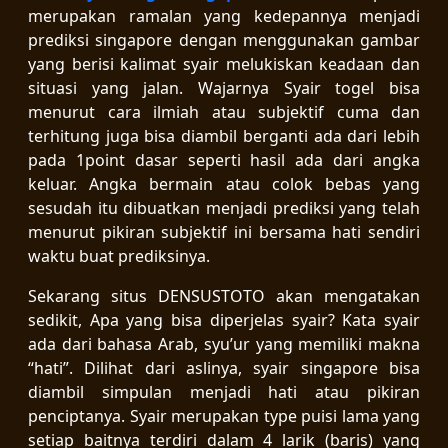
merupakan ramalan yang kedepannya menjadi
prediksi singapore dengan menggunakan gambar
yang berisi kalimat syair melukiskan keadaan dan
situasi yang jalan. Wajarnya Syair togel bisa
menurut cara ilmiah atau subjektif cuma dan
terhitung juga bisa diambil berganti ada dari lebih
pada 1point dasar seperti hasil ada dari angka
keluar. Angka bermain atau colok bebas yang
sesudah itu dibuatkan menjadi prediksi yang telah
menurut pikiran subjektif ini bersama hati sendiri
waktu buat prediksinya.
Sekarang situs DENSUSTOTO akan mengatakan
sedikit, Apa yang bisa diperjelas syair? Kata syair
ada dari bahasa Arab, syu’ur yang memiliki makna
“hati”. Dilihat dari aslinya, syair singapore bisa
diambil simpulan menjadi hati atau pikiran
penciptanya. Syair merupakan type puisi lama yang
setiap baitnya terdiri dalam 4 larik (baris) yang