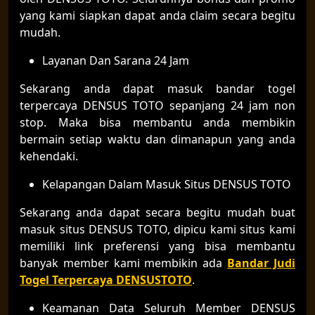
yang kami siapkan dapat anda claim secara begitu
mudah.
Layanan Dan Sarana 24 Jam
Sekarang anda dapat masuk bandar togel
terpercaya DENSUS TOTO sepanjang 24 jam non
stop. Maka bisa membantu anda membikin
bermain setiap waktu dan dimanapun yang anda
kehendaki.
Kelapangan Dalam Masuk Situs DENSUS TOTO
Sekarang anda dapat secara begitu mudah buat
masuk situs DENSUS TOTO, dipicu kami situs kami
memiliki link preferensi yang bisa membantu
banyak member kami membikin ada
Bandar Judi
Togel Terpercaya DENSUSTOTO
.
Keamanan Data Seluruh Member DENSUS