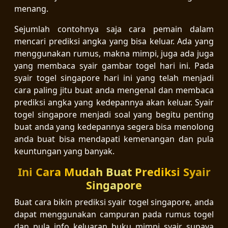
menang.
Sejumlah contohnya saja cara pemain dalam
mencari prediksi angka yang bisa keluar. Ada yang
menggunakan rumus, makna mimpi, juga ada juga
yang membaca syair gambar togel hari ini. Pada
syair togel singapore hari ini yang telah menjadi
cara paling jitu buat anda mengenal dan membaca
prediksi angka yang kedepannya akan keluar. Syair
togel singapore menjadi soal yang begitu penting
buat anda yang kedepannya segera bisa menolong
anda buat bisa mendapati kemenangan dan pula
keuntungan yang banyak.
Ini Cara Mudah Buat Prediksi Syair
Singapore
Buat cara bikin prediksi syair togel singapore, anda
dapat menggunakan campuran pada rumus togel
dan pula info keluaran buku mimpi syair supaya