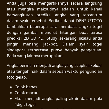
Anda juga bisa mengartikannya secara langsung
atau mengira maksudnya adalah untuk kenali
bersangkutan prediksi angka yang tercantum
dalam syair tersebut. Berikut dapat DENSUSTOTO
tambahkan beberapa cara membaca angka togel
dengan gambar menurut hitungan buat terasa
prediksi 2D 3D 4D. Study sekarang jikalau anda
pingin menang jackpot. Dalam syair togel
singapore terpercaya punya banyak pengertian.
Pada yang lainnya merupakan:
Angka bermain menjadi angka yang acapkali keluar
atau tengah naik dalam sebuah waktu pengundian
toto gelap.
Colok bebas
Colok macau
Ekor menjadi angka paling akhir dalam pola
4digit togel