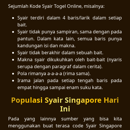
Sejumlah Kode Syair Togel Online, misalnya:
Syair terdiri dalam 4 baris/larik dalam setiap
bait.
Syair tidak punya sampiran, sama dengan pada
pantun. Dalam kata lain, semua baris punya
kandungan isi dan makna.
Syair tidak berakhir dalam sebuah bait.
Makna syair dikukuhkan oleh bait-bait (nyaris
serupa dengan paragraf dalam cerita).
Pola rimanya a-a-a-a (rima sama).
Irama jalan pada setiap tengah baris pada
empat hingga sampai enam suku kata.
Populasi Syair Singapore Hari
Ini
Pada yang lainnya sumber yang bisa kita
menggunakan buat terasa code Syair Singapore