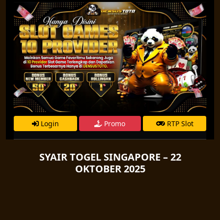
Login
Promo
RTP Slot
SYAIR TOGEL SINGAPORE – 22
OKTOBER 2025