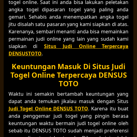
togel online. Saat ini anda bisa lakukan peletakan
angka togel dipasaran togel yang paling anda
gemari. Sehabis anda menempatkan angka togel
jitu disalah satu pasaran yang kami siapkan di atas.
Karenanya, sembari menanti anda bisa memainkan
permainan judi online yang lain yang sudah kami
siapkan di
Situs Judi Online Terpercaya
DENSUSTOTO
.
Keuntungan Masuk Di Situs Judi
Togel Online Terpercaya DENSUS
TOTO
Waktu ini semakin bertambah keuntungan yang
dapat anda temukan jikalau masuk dengan Situs
Judi Togel Online DENSUS TOTO
. Karena itu buat
anda penggemar judi togel yang pingin berasa
keuntungan waktu bermain judi togel online oleh
sebab itu DENSUS TOTO sudah menjadi preferensi