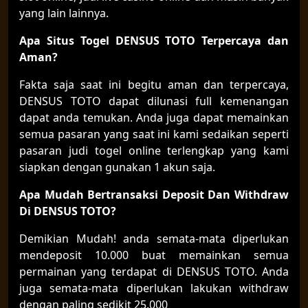
yang lain lainnya.
Apa Situs Togel DENSUS TOTO Terpercaya dan
Aman?
Fakta saja saat ini begitu aman dan terpercaya,
DENSUS TOTO dapat dilunasi full kemenangan
dapat anda temukan. Anda juga dapat memainkan
semua pasaran yang saat ini kami sedaikan seperti
pasaran judi togel online terlengkap yang kami
siapkan dengan gunakan 1 akun saja.
Apa Mudah
Bert
ransaksi Deposit Dan Withdraw
Di DENSUS TOTO?
Demikian Mudah! anda semata-mata diperlukan
mendeposit 10.000 buat memainkan semua
permainan yang terdapat di DENSUS TOTO. Anda
juga semata-mata diperlukan lakukan withdraw
dengan paling sedikit 25.000