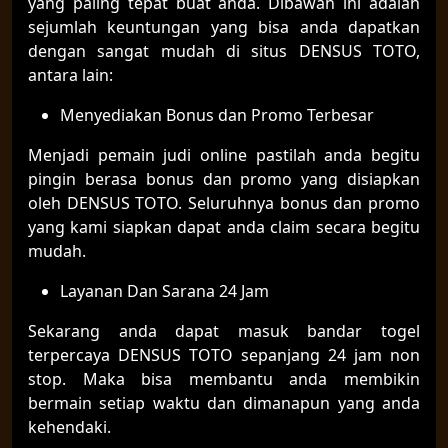
yang paling tepat buat anda. Dibawah ini adalah
sejumlah keuntungan yang bisa anda dapatkan
dengan sangat mudah di situs DENSUS TOTO,
antara lain:
Menyediakan Bonus dan Promo Terbesar
Menjadi pemain judi online pastilah anda begitu
pingin berasa bonus dan promo yang disiapkan
oleh DENSUS TOTO. Seluruhnya bonus dan promo
yang kami siapkan dapat anda claim secara begitu
mudah.
Layanan Dan Sarana 24 Jam
Sekarang anda dapat masuk bandar togel
terpercaya DENSUS TOTO sepanjang 24 jam non
stop. Maka bisa membantu anda membikin
bermain setiap waktu dan dimanapun yang anda
kehendaki.