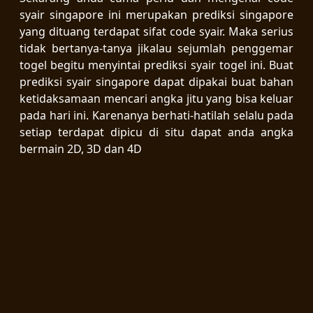
syair singapore ini merupakan prediksi singapore
yang dituang terdapat sifat code syair. Maka serius
tidak bertanya-tanya jikalau sejumlah penggemar
togel begitu menyintai prediksi syair togel ini. Buat
prediksi syair singapore dapat dipakai buat bahan
ketidaksamaan mencari angka jitu yang bisa keluar
pada hari ini. Karenanya berhati-hatilah selalu pada
setiap terdapat dipicu di situ dapat anda angka
bermain 2D, 3D dan 4D