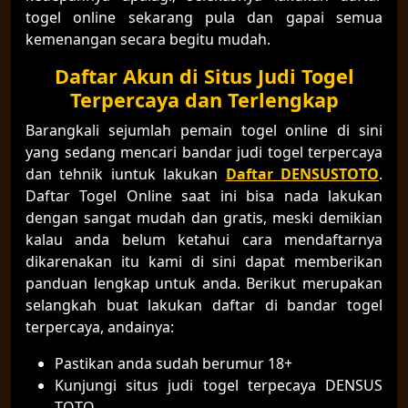
togel online sekarang pula dan gapai semua
kemenangan secara begitu mudah.
Daftar Akun di Situs Judi Togel
Terpercaya dan Terlengkap
Barangkali sejumlah pemain togel online di sini
yang sedang mencari bandar judi togel terpercaya
dan tehnik iuntuk lakukan
Daftar DENSUSTOTO
.
Daftar Togel Online saat ini bisa nada lakukan
dengan sangat mudah dan gratis, meski demikian
kalau anda belum ketahui cara mendaftarnya
dikarenakan itu kami di sini dapat memberikan
panduan lengkap untuk anda. Berikut merupakan
selangkah buat lakukan daftar di bandar togel
terpercaya, andainya:
Pastikan anda sudah berumur 18+
Kunjungi situs judi togel terpecaya DENSUS
TOTO