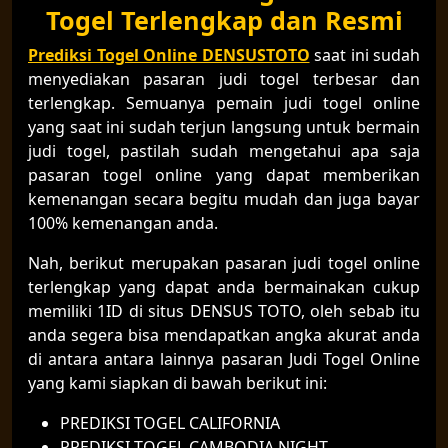
Togel Terlengkap dan Resmi
Prediksi Togel Online DENSUSTOTO
saat ini sudah
menyediakan pasaran judi togel terbesar dan
terlengkap. Semuanya pemain judi togel online
yang saat ini sudah terjun langsung untuk bermain
judi togel, pastilah sudah mengetahui apa saja
pasaran togel online yang dapat memberikan
kemenangan secara begitu mudah dan juga bayar
100% kemenangan anda.
Nah, berikut merupakan pasaran judi togel online
terlengkap yang dapat anda bermainakan cukup
memiliki 1ID di situs DENSUS TOTO, oleh sebab itu
anda segera bisa mendapatkan angka akurat anda
di antara antara lainnya pasaran Judi Togel Online
yang kami siapkan di bawah berikut ini:
PREDIKSI TOGEL CALIFORNIA
PREDIKSI TOGEL CAMBODIA NIGHT