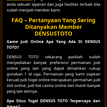
anda sebuah layanan dan juga fasilitas terbaik bila
sudah menjadi member kami.
FAQ – Pertanyaan Yang Sering
Ditanyakan Member
DENSUSTOTO
Game Judi Online Apa Yang Ada Di DENSUS
TOTO?
DENSUS TOTO sekarang pastilah sudah
menyediakan banyak preferensi permainan judi
online yang lain yang dapat dimainkan cukup
gunakan 1 id saja. Permainan yang kami siapkan
kecuali judi togel online merupakan permainan judi
slot online, judi live casino online dan masih banyak
yang lain lainnya.
Apa Situs Togel DENSUS TOTO Terpercaya dan
Aman?