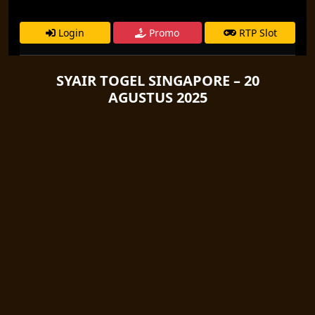
Login
Promo
RTP Slot
SYAIR TOGEL SINGAPORE – 20
AGUSTUS 2025