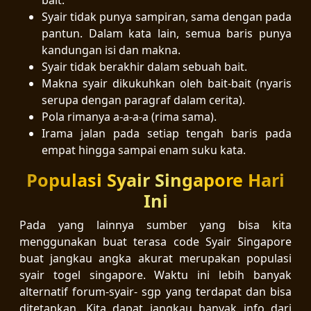
bait.
Syair tidak punya sampiran, sama dengan pada
pantun. Dalam kata lain, semua baris punya
kandungan isi dan makna.
Syair tidak berakhir dalam sebuah bait.
Makna syair dikukuhkan oleh bait-bait (nyaris
serupa dengan paragraf dalam cerita).
Pola rimanya a-a-a-a (rima sama).
Irama jalan pada setiap tengah baris pada
empat hingga sampai enam suku kata.
Populasi Syair Singapore Hari
Ini
Pada yang lainnya sumber yang bisa kita
menggunakan buat terasa code Syair Singapore
buat jangkau angka akurat merupakan populasi
syair togel singapore. Waktu ini lebih banyak
alternatif forum-syair- sgp yang terdapat dan bisa
ditetapkan. Kita dapat jangkau banyak info dari