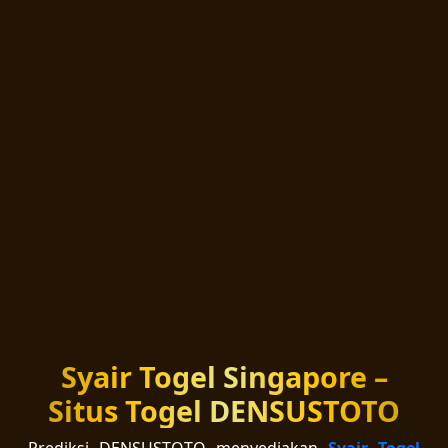
Syair Togel Singapore –
Situs Togel DENSUSTOTO