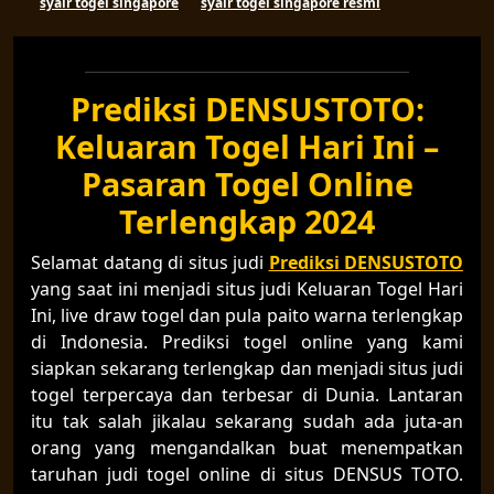
syair togel singapore
syair togel singapore resmi
Prediksi DENSUSTOTO:
Keluaran Togel Hari Ini –
Pasaran Togel Online
Terlengkap 2024
Selamat datang di situs judi
Prediksi DENSUSTOTO
yang saat ini menjadi situs judi Keluaran Togel Hari
Ini, live draw togel dan pula paito warna terlengkap
di Indonesia. Prediksi togel online yang kami
siapkan sekarang terlengkap dan menjadi situs judi
togel terpercaya dan terbesar di Dunia. Lantaran
itu tak salah jikalau sekarang sudah ada juta-an
orang yang mengandalkan buat menempatkan
taruhan judi togel online di situs DENSUS TOTO.