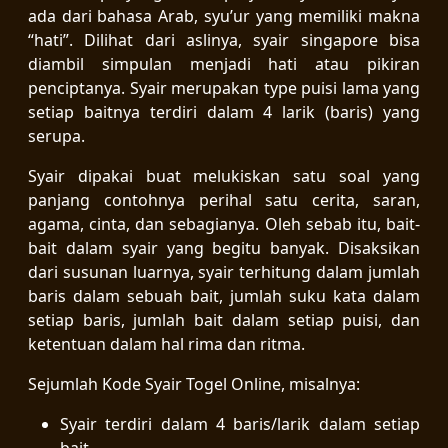
ada dari bahasa Arab, syu’ur yang memiliki makna
“hati”. Dilihat dari aslinya, syair singapore bisa
diambil simpulan menjadi hati atau pikiran
penciptanya. Syair merupakan type puisi lama yang
setiap baitnya terdiri dalam 4 larik (baris) yang
serupa.
Syair dipakai buat melukiskan satu soal yang
panjang contohnya perihal satu cerita, saran,
agama, cinta, dan sebagianya. Oleh sebab itu, bait-
bait dalam syair yang begitu banyak. Disaksikan
dari susunan luarnya, syair terhitung dalam jumlah
baris dalam sebuah bait, jumlah suku kata dalam
setiap baris, jumlah bait dalam setiap puisi, dan
ketentuan dalam hal rima dan ritma.
Sejumlah Kode Syair Togel Online, misalnya:
Syair terdiri dalam 4 baris/larik dalam setiap