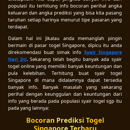
populasi itu terhitung info bocoran perihal angka
keluaran dan angka prediksi yang bisa kita pasang
taruhan setiap harinya menurut tipe pasaran yang
terdapat.
Dalam hal ini Jikalau anda memanglah pingin
bermain di pasar togel Singapore, dipicu itu anda
direkomendasi buat simak info
Syair Singapore
Hari Ini
. Sekarang telah begitu banyak ada syair
togel online yang memiliki banyak keuntungan dan
pula kelebihan. Terhitung buat syair togel
Singapore di mana didalamnya dapat tersedia
banyak info. Banyak masalah yang sekarang
perihal dengan keunggulan dan keuntungan dari
info yang berada pada populasi syair togel sgp itu
pada yang lainnya:
Bocoran Prediksi Togel
Singapore Terbaru