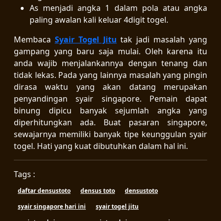
As menjadi angka 1 dalam pola atau angka
paling awalan kali keluar 4digit togel.
Membaca
Syair Togel Jitu
tak jadi masalah yang
gampang yang baru saja mulai. Oleh karena itu
anda wajib menjalankannya dengan tenang dan
tidak lekas. Pada yang lainnya masalah yang pingin
dirasa waktu yang akan datang merupakan
penyandingan syair singapore. Pemain dapat
binung dipicu banyak sejumlah angka yang
diperhitungkan ada. Buat pasaran singapore,
sewajarnya memiliki banyak tipe keunggulan syair
togel. Hati yang kuat dibutuhkan dalam hal ini.
Tags :
daftar densustoto
densus toto
densustoto
syair singapore hari ini
syair togel jitu