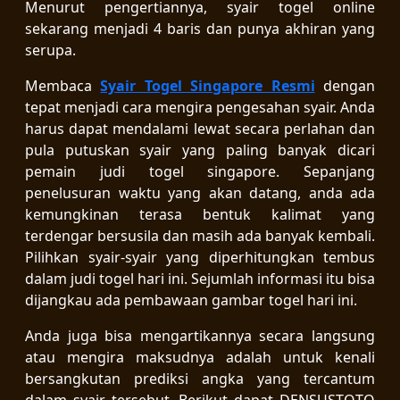
Menurut pengertiannya, syair togel online
sekarang menjadi 4 baris dan punya akhiran yang
serupa.
Membaca
Syair Togel Singapore Resmi
dengan
tepat menjadi cara mengira pengesahan syair. Anda
harus dapat mendalami lewat secara perlahan dan
pula putuskan syair yang paling banyak dicari
pemain judi togel singapore. Sepanjang
penelusuran waktu yang akan datang, anda ada
kemungkinan terasa bentuk kalimat yang
terdengar bersusila dan masih ada banyak kembali.
Pilihkan syair-syair yang diperhitungkan tembus
dalam judi togel hari ini. Sejumlah informasi itu bisa
dijangkau ada pembawaan gambar togel hari ini.
Anda juga bisa mengartikannya secara langsung
atau mengira maksudnya adalah untuk kenali
bersangkutan prediksi angka yang tercantum