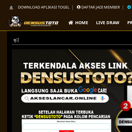
DOWNLOAD APLIKASI TOGEL
DAFTAR JADI MEMBER
HOME
LIVE DRAW
P