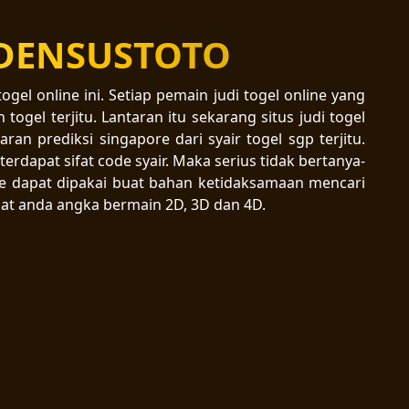
el DENSUSTOTO
gel online ini. Setiap pemain judi togel online yang
el terjitu. Lantaran itu sekarang situs judi togel
prediksi singapore dari syair togel sgp terjitu.
dapat sifat code syair. Maka serius tidak bertanya-
pore dapat dipakai buat bahan ketidaksamaan mencari
dapat anda angka bermain 2D, 3D dan 4D.