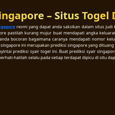
Singapore – Situs Tog
ingapore
resmi yang dapat anda saksikan dalam situs judi to
 pastilah kurang mujur buat mendapati angka keluaran tog
da bocoran bagaimana caranya mendapati nomor keluaran 
ingapore ini merupakan prediksi singapore yang dituang ter
intai prediksi syair togel ini. Buat prediksi syair singa
berhati-hatilah selalu pada setiap terdapat dipicu di situ 