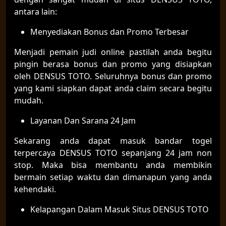
antara lain:
Menyediakan Bonus dan Promo Terbesar
Menjadi pemain judi online pastilah anda begitu
pingin berasa bonus dan promo yang disiapkan
oleh DENSUS TOTO. Seluruhnya bonus dan promo
yang kami siapkan dapat anda claim secara begitu
mudah.
Layanan Dan Sarana 24 Jam
Sekarang anda dapat masuk bandar togel
terpercaya DENSUS TOTO sepanjang 24 jam non
stop. Maka bisa membantu anda membikin
bermain setiap waktu dan dimanapun yang anda
kehendaki.
Kelapangan Dalam Masuk Situs DENSUS TOTO