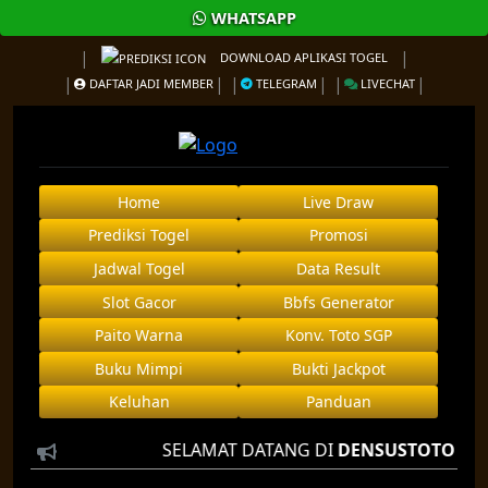
WHATSAPP
DOWNLOAD APLIKASI TOGEL
DAFTAR JADI MEMBER
TELEGRAM
LIVECHAT
Home
Live Draw
Prediksi Togel
Promosi
Jadwal Togel
Data Result
Slot Gacor
Bbfs Generator
Paito Warna
Konv. Toto SGP
Buku Mimpi
Bukti Jackpot
Keluhan
Panduan
SELAMAT DATANG DI
DENSUSTOTO
AGEN TOG