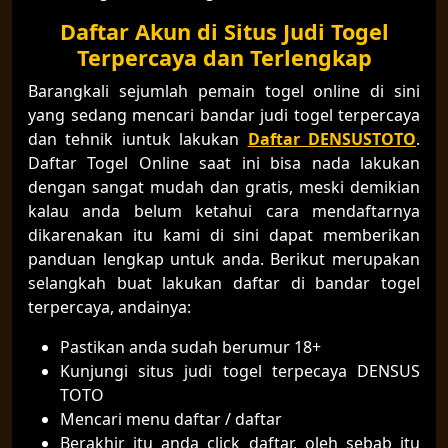
Daftar Akun di Situs Judi Togel
Terpercaya dan Terlengkap
Barangkali sejumlah pemain togel online di sini
yang sedang mencari bandar judi togel terpercaya
dan tehnik iuntuk lakukan
Daftar DENSUSTOTO
.
Daftar Togel Online saat ini bisa nada lakukan
dengan sangat mudah dan gratis, meski demikian
kalau anda belum ketahui cara mendaftarnya
dikarenakan itu kami di sini dapat memberikan
panduan lengkap untuk anda. Berikut merupakan
selangkah buat lakukan daftar di bandar togel
terpercaya, andainya:
Pastikan anda sudah berumur 18+
Kunjungi situs judi togel terpecaya DENSUS
TOTO
Mencari menu daftar / daftar
Berakhir itu anda click daftar, oleh sebab itu