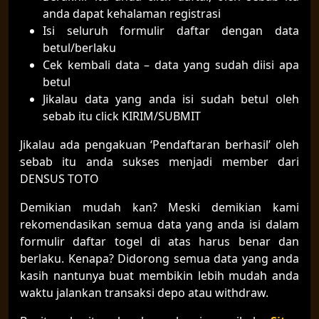
anda dapat kehalaman registrasi
Isi seluruh formulir daftar dengan data
betul/berlaku
Cek kembali data – data yang sudah diisi apa
betul
Jikalau data yang anda isi sudah betul oleh
sebab itu click KIRIM/SUBMIT
Jikalau ada pengakuan ‘Pendaftaran berhasil’ oleh
sebab itu anda sukses menjadi member dari
DENSUS TOTO
Demikian mudah kan? Meski demikian kami
rekomendasikan semua data yang anda isi dalam
formulir daftar togel di atas harus benar dan
berlaku. Kenapa? Didorong semua data yang anda
kasih nantunya buat membikin lebih mudah anda
waktu jalankan transaksi depo atau withdraw.