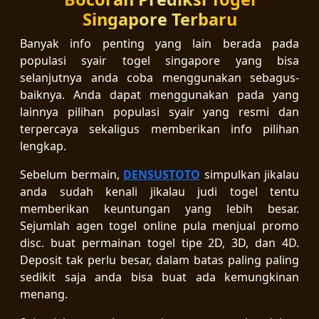
Singapore Terbaru
Banyak info penting yang lain berada pada
populasi syair togel singapore yang bisa
selanjutnya anda coba menggunakan sebagus-
baiknya. Anda dapat menggunakan pada yang
lainnya pilihan populasi syair yang resmi dan
terpercaya sekaligus memberikan info pilihan
lengkap.
Sebelum bermain,
DENSUSTOTO
simpulkan jikalau
anda sudah kenali jikalau judi togel tentu
memberikan keuntungan yang lebih besar.
Sejumlah agen togel online pula menjual promo
disc. buat permainan togel tipe 2D, 3D, dan 4D.
Deposit tak perlu besar, dalam batas paling paling
sedikit saja anda bisa buat ada kemungkinan
menang.