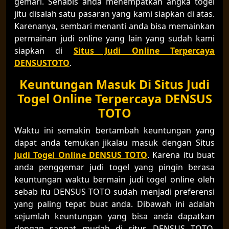
gemari. Sehabis anda menempatkan angka togel
jitu disalah satu pasaran yang kami siapkan di atas.
Karenanya, sembari menanti anda bisa memainkan
permainan judi online yang lain yang sudah kami
siapkan di
Situs Judi Online Terpercaya
DENSUSTOTO
.
Keuntungan Masuk Di Situs Judi
Togel Online Terpercaya DENSUS
TOTO
Waktu ini semakin bertambah keuntungan yang
dapat anda temukan jikalau masuk dengan Situs
Judi Togel Online DENSUS TOTO
. Karena itu buat
anda penggemar judi togel yang pingin berasa
keuntungan waktu bermain judi togel online oleh
sebab itu DENSUS TOTO sudah menjadi preferensi
yang paling tepat buat anda. Dibawah ini adalah
sejumlah keuntungan yang bisa anda dapatkan
dengan sangat mudah di situs DENSUS TOTO,