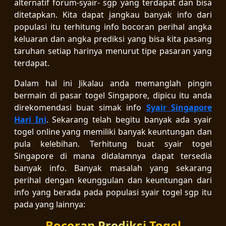
alternatif forum-syair- sgp yang terdapat dan bisa
ditetapkan. Kita dapat jangkau banyak info dari
populasi itu terhitung info bocoran perihal angka
keluaran dan angka prediksi yang bisa kita pasang
taruhan setiap harinya menurut tipe pasaran yang
terdapat.
Dalam hal ini Jikalau anda memanglah pingin
bermain di pasar togel Singapore, dipicu itu anda
direkomendasi buat simak info
Syair Singapore
Hari Ini
. Sekarang telah begitu banyak ada syair
togel online yang memiliki banyak keuntungan dan
pula kelebihan. Terhitung buat syair togel
Singapore di mana didalamnya dapat tersedia
banyak info. Banyak masalah yang sekarang
perihal dengan keunggulan dan keuntungan dari
info yang berada pada populasi syair togel sgp itu
pada yang lainnya:
Bocoran Prediksi Togel