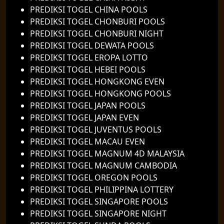
PREDIKSI TOGEL CHINA POOLS
PREDIKSI TOGEL CHONBURI POOLS
PREDIKSI TOGEL CHONBURI NIGHT
PREDIKSI TOGEL DEWATA POOLS
PREDIKSI TOGEL EROPA LOTTO
PREDIKSI TOGEL HEBEI POOLS
PREDIKSI TOGEL HONGKONG EVEN
PREDIKSI TOGEL HONGKONG POOLS
PREDIKSI TOGEL JAPAN POOLS
PREDIKSI TOGEL JAPAN EVEN
PREDIKSI TOGEL JUVENTUS POOLS
PREDIKSI TOGEL MACAU EVEN
PREDIKSI TOGEL MAGNUM 4D MALAYSIA
PREDIKSI TOGEL MAGNUM CAMBODIA
PREDIKSI TOGEL OREGON POOLS
PREDIKSI TOGEL PHILIPPINA LOTTERY
PREDIKSI TOGEL SINGAPORE POOLS
PREDIKSI TOGEL SINGAPORE NIGHT