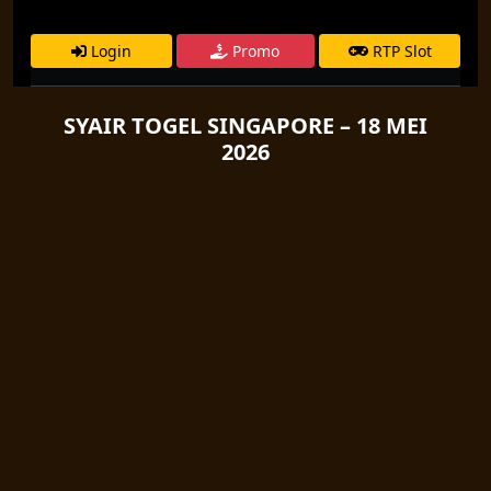
Login
Promo
RTP Slot
SYAIR TOGEL SINGAPORE – 18 MEI
2026