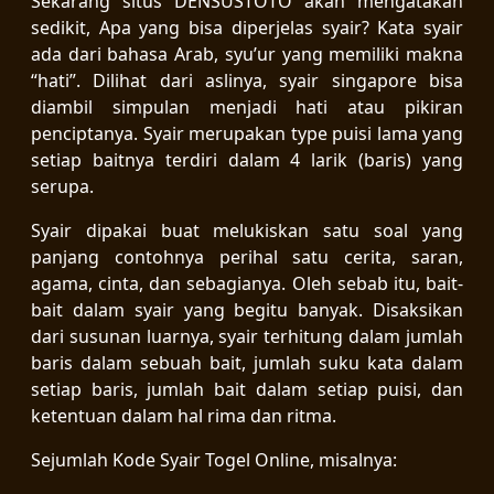
Sekarang situs DENSUSTOTO akan mengatakan
sedikit, Apa yang bisa diperjelas syair? Kata syair
ada dari bahasa Arab, syu’ur yang memiliki makna
“hati”. Dilihat dari aslinya, syair singapore bisa
diambil simpulan menjadi hati atau pikiran
penciptanya. Syair merupakan type puisi lama yang
setiap baitnya terdiri dalam 4 larik (baris) yang
serupa.
Syair dipakai buat melukiskan satu soal yang
panjang contohnya perihal satu cerita, saran,
agama, cinta, dan sebagianya. Oleh sebab itu, bait-
bait dalam syair yang begitu banyak. Disaksikan
dari susunan luarnya, syair terhitung dalam jumlah
baris dalam sebuah bait, jumlah suku kata dalam
setiap baris, jumlah bait dalam setiap puisi, dan
ketentuan dalam hal rima dan ritma.
Sejumlah Kode Syair Togel Online, misalnya: