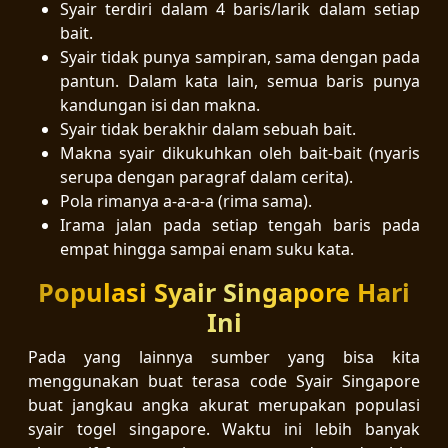
Syair terdiri dalam 4 baris/larik dalam setiap
bait.
Syair tidak punya sampiran, sama dengan pada
pantun. Dalam kata lain, semua baris punya
kandungan isi dan makna.
Syair tidak berakhir dalam sebuah bait.
Makna syair dikukuhkan oleh bait-bait (nyaris
serupa dengan paragraf dalam cerita).
Pola rimanya a-a-a-a (rima sama).
Irama jalan pada setiap tengah baris pada
empat hingga sampai enam suku kata.
Populasi Syair Singapore Hari
Ini
Pada yang lainnya sumber yang bisa kita
menggunakan buat terasa code Syair Singapore
buat jangkau angka akurat merupakan populasi
syair togel singapore. Waktu ini lebih banyak