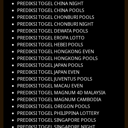
PREDIKSI TOGEL CHINA NIGHT
PREDIKSI TOGEL CHINA POOLS
PREDIKSI TOGEL CHONBURI POOLS
PREDIKSI TOGEL CHONBURI NIGHT
PREDIKSI TOGEL DEWATA POOLS
PREDIKSI TOGEL EROPA LOTTO
PREDIKSI TOGEL HEBEI POOLS
PREDIKSI TOGEL HONGKONG EVEN
PREDIKSI TOGEL HONGKONG POOLS
PREDIKSI TOGEL JAPAN POOLS
PREDIKSI TOGEL JAPAN EVEN
PREDIKSI TOGEL JUVENTUS POOLS
PREDIKSI TOGEL MACAU EVEN
PREDIKSI TOGEL MAGNUM 4D MALAYSIA
PREDIKSI TOGEL MAGNUM CAMBODIA
PREDIKSI TOGEL OREGON POOLS
PREDIKSI TOGEL PHILIPPINA LOTTERY
PREDIKSI TOGEL SINGAPORE POOLS
PREDIKSI TOGEL SINGAPORE NIGHT