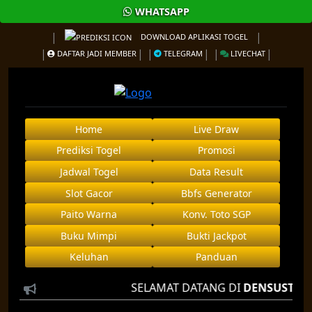
WHATSAPP
DOWNLOAD APLIKASI TOGEL
DAFTAR JADI MEMBER
TELEGRAM
LIVECHAT
Home
Live Draw
Prediksi Togel
Promosi
Jadwal Togel
Data Result
Slot Gacor
Bbfs Generator
Paito Warna
Konv. Toto SGP
Buku Mimpi
Bukti Jackpot
Keluhan
Panduan
SELAMAT DATANG DI
DENSUSTOTO
AG