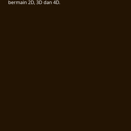
bermain 2D, 3D dan 4D.