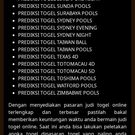
PREDIKSI TOGEL SUNDA POOLS
PREDIKSI TOGEL SURABAYA POOLS
PREDIKSI TOGEL SYDNEY POOLS
PREDIKSI TOGEL SYDNEY EVENING
PREDIKSI TOGEL SYDNEY NIGHT
PREDIKSI TOGEL TAIWAN BALL
PREDIKSI TOGEL TAIWAN POOLS
PREDIKSI TOGEL TEXAS 4D
PREDIKSI TOGEL TOTOMACAU 4D
PREDIKSI TOGEL TOTOMACAU 5D
PREDIKSI TOGEL TOSHIMA POOLS
PREDIKSI TOGEL WATFORD POOLS
PREDIKSI TOGEL ZIMBABWE POOLS
Dengan menyediakan pasaran judi togel online
terlengkap dan terbesar pastilah bakal
memberikan keuntungan waktu anda bermain judi
togel online. Saat ini anda bisa lakukan peletakan
angka togel dipasaran togel yang paling anda