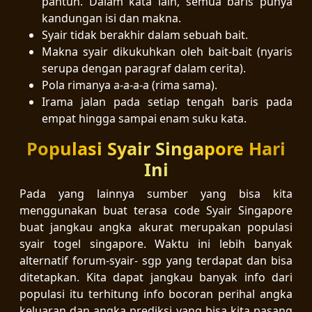
pantun. Dalam kata lain, semua baris punya
kandungan isi dan makna.
Syair tidak berakhir dalam sebuah bait.
Makna syair dikukuhkan oleh bait-bait (nyaris
serupa dengan paragraf dalam cerita).
Pola rimanya a-a-a-a (rima sama).
Irama jalan pada setiap tengah baris pada
empat hingga sampai enam suku kata.
Populasi Syair Singapore Hari
Ini
Pada yang lainnya sumber yang bisa kita
menggunakan buat terasa code Syair Singapore
buat jangkau angka akurat merupakan populasi
syair togel singapore. Waktu ini lebih banyak
alternatif forum-syair- sgp yang terdapat dan bisa
ditetapkan. Kita dapat jangkau banyak info dari
populasi itu terhitung info bocoran perihal angka
keluaran dan angka prediksi yang bisa kita pasang