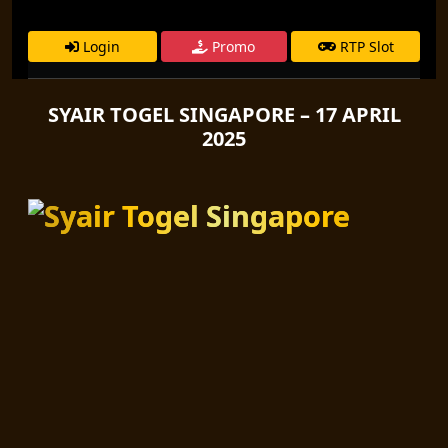
Login
Promo
RTP Slot
SYAIR TOGEL SINGAPORE – 17 APRIL
2025