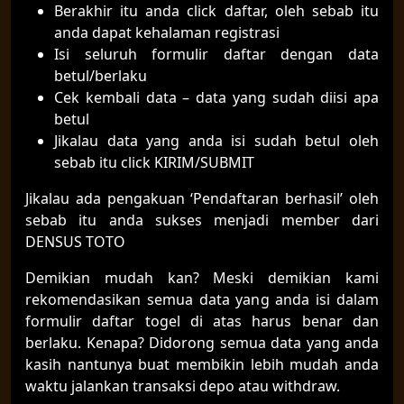
Berakhir itu anda click daftar, oleh sebab itu
anda dapat kehalaman registrasi
Isi seluruh formulir daftar dengan data
betul/berlaku
Cek kembali data – data yang sudah diisi apa
betul
Jikalau data yang anda isi sudah betul oleh
sebab itu click KIRIM/SUBMIT
Jikalau ada pengakuan ‘Pendaftaran berhasil’ oleh
sebab itu anda sukses menjadi member dari
DENSUS TOTO
Demikian mudah kan? Meski demikian kami
rekomendasikan semua data yang anda isi dalam
formulir daftar togel di atas harus benar dan
berlaku. Kenapa? Didorong semua data yang anda
kasih nantunya buat membikin lebih mudah anda
waktu jalankan transaksi depo atau withdraw.