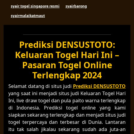
syair togel singapore resmi
syairbarong
syairmalaikatmaut
Prediksi DENSUSTOTO:
Keluaran Togel Hari Ini –
Pasaran Togel Online
Terlengkap 2024
Selamat datang di situs judi
Prediksi DENSUSTOTO
yang saat ini menjadi situs judi Keluaran Togel Hari
Ini, live draw togel dan pula paito warna terlengkap
di Indonesia. Prediksi togel online yang kami
siapkan sekarang terlengkap dan menjadi situs judi
togel terpercaya dan terbesar di Dunia. Lantaran
itu tak salah jikalau sekarang sudah ada juta-an