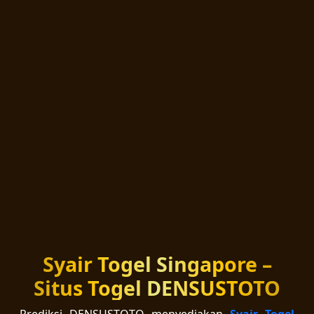
Syair Togel Singapore –
Situs Togel DENSUSTOTO