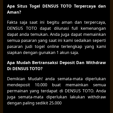
Apa Situs Togel DENSUS TOTO Terpercaya dan
Aman?
Fakta saja saat ini begitu aman dan terpercaya,
DENSUS TOTO dapat dilunasi full kemenangan
dapat anda temukan. Anda juga dapat memainkan
semua pasaran yang saat ini kami sedaikan seperti
pasaran judi togel online terlengkap yang kami
siapkan dengan gunakan 1 akun saja.
Apa Mudah
Bert
ransaksi Deposit Dan Withdraw
Di DENSUS TOTO?
Demikian Mudah! anda semata-mata diperlukan
mendeposit 10.000 buat memainkan semua
permainan yang terdapat di DENSUS TOTO. Anda
juga semata-mata diperlukan lakukan withdraw
dengan paling sedikit 25.000