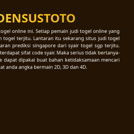
el DENSUSTOTO
gel online ini. Setiap pemain judi togel online yang
el terjitu. Lantaran itu sekarang situs judi togel
prediksi singapore dari syair togel sgp terjitu.
dapat sifat code syair. Maka serius tidak bertanya-
pore dapat dipakai buat bahan ketidaksamaan mencari
dapat anda angka bermain 2D, 3D dan 4D.