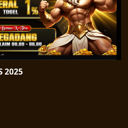
S 2025