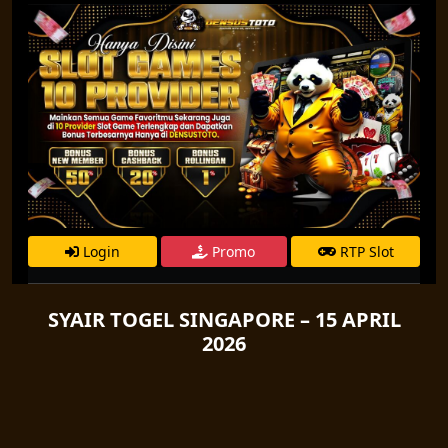
Login
Promo
RTP Slot
SYAIR TOGEL SINGAPORE – 15 APRIL
2026