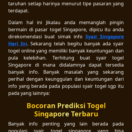
taruhan setiap harinya menurut tipe pasaran yang
terdapat.
Dalam hal ini Jikalau anda memanglah pingin
bermain di pasar togel Singapore, dipicu itu anda
direkomendasi buat simak info
Syair Singapore
Hari Ini
. Sekarang telah begitu banyak ada syair
togel online yang memiliki banyak keuntungan dan
pula kelebihan. Terhitung buat syair togel
Singapore di mana didalamnya dapat tersedia
banyak info. Banyak masalah yang sekarang
perihal dengan keunggulan dan keuntungan dari
info yang berada pada populasi syair togel sgp itu
pada yang lainnya:
Bocoran Prediksi Togel
Singapore Terbaru
Banyak info penting yang lain berada pada
populasi syair togel singapore yang bisa