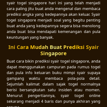
syair togel singapore hari ini yang telah menjadi
cara paling jitu buat anda mengenal dan membaca
prediksi angka yang kedepannya akan keluar. Syair
togel singapore menjadi soal yang begitu penting
buat anda yang kedepannya segera bisa menolong
anda buat bisa mendapati kemenangan dan pula
keuntungan yang banyak.
Ini Cara Mudah Buat Prediksi Syair
Singapore
Buat cara bikin prediksi syair togel singapore, anda
dapat menggunakan campuran pada rumus togel
dan pula info keluaran buku mimpi syair supaya
gampang waktu membaca pola-pola detail.
Sejumlah kalimat dalam sajak togel normalnya
berisi bersangkutan satu insiden atau momen.
Menurut pengertiannya, syair togel online
sekarang menjadi 4 baris dan punya akhiran yang
serupa.