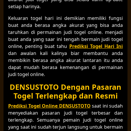
setiap harinya.
Keluaran togel hari ini demikian memiliki fungsi
buat anda berasa angka akurat yang bisa anda
taruhkan di permainan judi togel online. menjadi
buat anda yang saar ini tengah bermain judi togel
online, penting buat tahu
Prediksi Togel Hari Ini
dan awalan kali kalinya biar membantu anda
membikin berasa angka akurat lantaran itu anda
dapat mudah berasa kemenangan di permainan
judi togel online.
DENSUSTOTO Dengan Pasaran
Togel Terlengkap dan Resmi
Prediksi Togel Online DENSUSTOTO
saat ini sudah
menyediakan pasaran judi togel terbesar dan
terlengkap. Semuanya pemain judi togel online
yang saat ini sudah terjun langsung untuk bermain