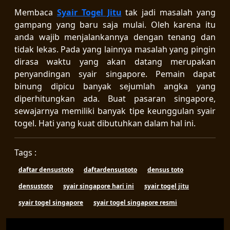
Membaca
Syair Togel Jitu
tak jadi masalah yang
gampang yang baru saja mulai. Oleh karena itu
anda wajib menjalankannya dengan tenang dan
tidak lekas. Pada yang lainnya masalah yang pingin
dirasa waktu yang akan datang merupakan
penyandingan syair singapore. Pemain dapat
binung dipicu banyak sejumlah angka yang
diperhitungkan ada. Buat pasaran singapore,
sewajarnya memiliki banyak tipe keunggulan syair
togel. Hati yang kuat dibutuhkan dalam hal ini.
Tags :
daftar densustoto
daftardensustoto
densus toto
densustoto
syair singapore hari ini
syair togel jitu
syair togel singapore
syair togel singapore resmi