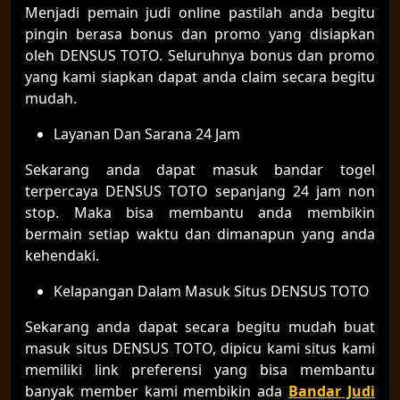
Menjadi pemain judi online pastilah anda begitu
pingin berasa bonus dan promo yang disiapkan
oleh DENSUS TOTO. Seluruhnya bonus dan promo
yang kami siapkan dapat anda claim secara begitu
mudah.
Layanan Dan Sarana 24 Jam
Sekarang anda dapat masuk bandar togel
terpercaya DENSUS TOTO sepanjang 24 jam non
stop. Maka bisa membantu anda membikin
bermain setiap waktu dan dimanapun yang anda
kehendaki.
Kelapangan Dalam Masuk Situs DENSUS TOTO
Sekarang anda dapat secara begitu mudah buat
masuk situs DENSUS TOTO, dipicu kami situs kami
memiliki link preferensi yang bisa membantu
banyak member kami membikin ada
Bandar Judi