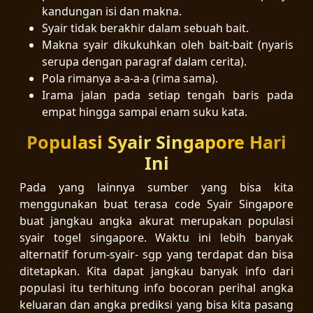
kandungan isi dan makna.
Syair tidak berakhir dalam sebuah bait.
Makna syair dikukuhkan oleh bait-bait (nyaris
serupa dengan paragraf dalam cerita).
Pola rimanya a-a-a-a (rima sama).
Irama jalan pada setiap tengah baris pada
empat hingga sampai enam suku kata.
Populasi Syair Singapore Hari
Ini
Pada yang lainnya sumber yang bisa kita
menggunakan buat terasa code Syair Singapore
buat jangkau angka akurat merupakan populasi
syair togel singapore. Waktu ini lebih banyak
alternatif forum-syair- sgp yang terdapat dan bisa
ditetapkan. Kita dapat jangkau banyak info dari
populasi itu terhitung info bocoran perihal angka
keluaran dan angka prediksi yang bisa kita pasang