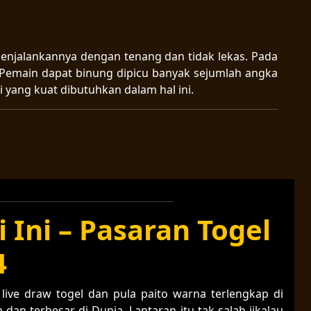
menjalankannya dengan tenang dan tidak lekas. Pada
 Pemain dapat binung dipicu banyak sejumlah angka
 yang kuat dibutuhkan dalam hal ini.
 Ini – Pasaran Togel
4
, live draw togel dan pula paito warna terlengkap di
dan terbesar di Dunia. Lantaran itu tak salah jikalau