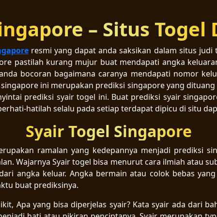
Singapore – Situs Tog
ingapore
resmi yang dapat anda saksikan dalam situs judi to
 pastilah kurang mujur buat mendapati angka keluaran tog
da bocoran bagaimana caranya mendapati nomor keluaran 
ingapore ini merupakan prediksi singapore yang dituang ter
intai prediksi syair togel ini. Buat prediksi syair singa
berhati-hatilah selalu pada setiap terdapat dipicu di situ 
Syair Togel Singapore
upakan ramalan yang kedepannya menjadi prediksi si
lan. Wajarnya Syair togel bisa menurut cara ilmiah atau su
a dari angka keluar. Angka bermain atau colok bebas yang
aktu buat prediksinya.
 Apa yang bisa diperjelas syair? Kata syair ada dari baha
menjadi hati atau pikiran penciptanya. Syair merupakan type