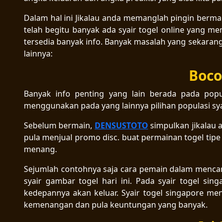
Dalam hal ini Jikalau anda memanglah pingin bermai
telah begitu banyak ada syair togel online yang me
tersedia banyak info. Banyak masalah yang sekarang
lainnya:
Boco
Banyak info penting yang lain berada pada popu
menggunakan pada yang lainnya pilihan populasi sya
Sebelum bermain,
DENSUSTOTO
simpulkan jikalau 
pula menjual promo disc. buat permainan togel tipe 
menang.
Sejumlah contohnya saja cara pemain dalam mencar
syair gambar togel hari ini. Pada syair togel si
kedepannya akan keluar. Syair togel singapore me
kemenangan dan pula keuntungan yang banyak.