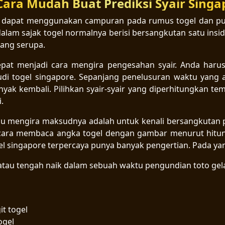
 Cara Mudah Buat Prediksi Syair Singa
anda dapat menggunakan campuran pada rumus togel dan p
alam sajak togel normalnya berisi bersangkutan satu insi
yang serupa.
pat menjadi cara mengira pengesahan syair. Anda harus
judi togel singapore. Sepanjang penelusuran waktu yan
ak kembali. Pilihkan syair-syair yang diperhitungkan temb
.
u mengira maksudnya adalah untuk kenali bersangkutan p
ra membaca angka togel dengan gambar menurut hitunga
gel singapore terpercaya punya banyak pengertian. Pada y
atau tengah naik dalam sebuah waktu pengundian toto gel
it togel
ogel