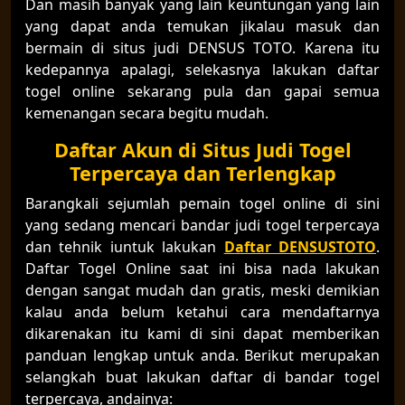
Dan masih banyak yang lain keuntungan yang lain
yang dapat anda temukan jikalau masuk dan
bermain di situs judi DENSUS TOTO. Karena itu
kedepannya apalagi, selekasnya lakukan daftar
togel online sekarang pula dan gapai semua
kemenangan secara begitu mudah.
Daftar Akun di Situs Judi Togel
Terpercaya dan Terlengkap
Barangkali sejumlah pemain togel online di sini
yang sedang mencari bandar judi togel terpercaya
dan tehnik iuntuk lakukan
Daftar DENSUSTOTO
.
Daftar Togel Online saat ini bisa nada lakukan
dengan sangat mudah dan gratis, meski demikian
kalau anda belum ketahui cara mendaftarnya
dikarenakan itu kami di sini dapat memberikan
panduan lengkap untuk anda. Berikut merupakan
selangkah buat lakukan daftar di bandar togel
terpercaya, andainya: