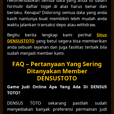
rekomendasikan semua data yang anda isi dalam
formulir daftar togel di atas harus benar dan
berlaku. Kenapa? Didorong semua data yang anda
kasih nantunya buat membikin lebih mudah anda
waktu jalankan transaksi depo atau withdraw.
Begitu berita lengkap kami perihal
Situs
DENSUSTOTO
yang betul segera bisa memberikan
anda sebuah layanan dan juga fasilitas terbaik bila
sudah menjadi member kami.
FAQ – Pertanyaan Yang Sering
Ditanyakan Member
DENSUSTOTO
Game Judi Online Apa Yang Ada Di DENSUS
TOTO?
DENSUS TOTO sekarang pastilah sudah
menyediakan banyak preferensi permainan judi