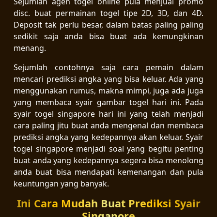
Sejumlah agen togel online pula menjual promo
disc. buat permainan togel tipe 2D, 3D, dan 4D.
Deposit tak perlu besar, dalam batas paling paling
sedikit saja anda bisa buat ada kemungkinan
menang.
Sejumlah contohnya saja cara pemain dalam
mencari prediksi angka yang bisa keluar. Ada yang
menggunakan rumus, makna mimpi, juga ada juga
yang membaca syair gambar togel hari ini. Pada
syair togel singapore hari ini yang telah menjadi
cara paling jitu buat anda mengenal dan membaca
prediksi angka yang kedepannya akan keluar. Syair
togel singapore menjadi soal yang begitu penting
buat anda yang kedepannya segera bisa menolong
anda buat bisa mendapati kemenangan dan pula
keuntungan yang banyak.
Ini Cara Mudah Buat Prediksi Syair
Singapore