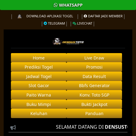
WHATSAPP
DOWNLOAD APLIKASI TOGEL
DAFTAR JADI MEMBER
TELEGRAM
LIVECHAT
Home
Live Draw
Prediksi Togel
Promosi
Jadwal Togel
Data Result
Slot Gacor
Bbfs Generator
Paito Warna
Konv. Toto SGP
Buku Mimpi
Bukti Jackpot
Keluhan
Panduan
SELAMAT DATANG DI
DENSUSTOTO
AGE