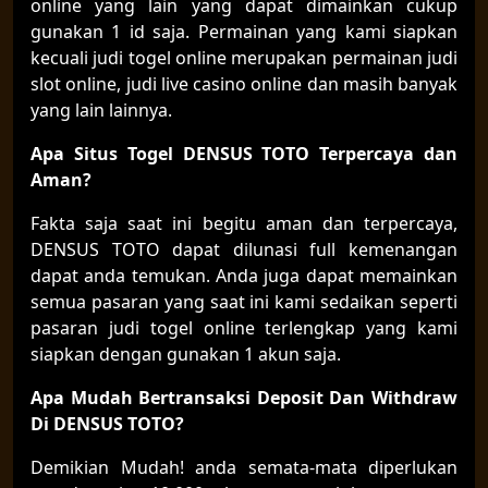
online yang lain yang dapat dimainkan cukup
gunakan 1 id saja. Permainan yang kami siapkan
kecuali judi togel online merupakan permainan judi
slot online, judi live casino online dan masih banyak
yang lain lainnya.
Apa Situs Togel DENSUS TOTO Terpercaya dan
Aman?
Fakta saja saat ini begitu aman dan terpercaya,
DENSUS TOTO dapat dilunasi full kemenangan
dapat anda temukan. Anda juga dapat memainkan
semua pasaran yang saat ini kami sedaikan seperti
pasaran judi togel online terlengkap yang kami
siapkan dengan gunakan 1 akun saja.
Apa Mudah
Bert
ransaksi Deposit Dan Withdraw
Di DENSUS TOTO?
Demikian Mudah! anda semata-mata diperlukan