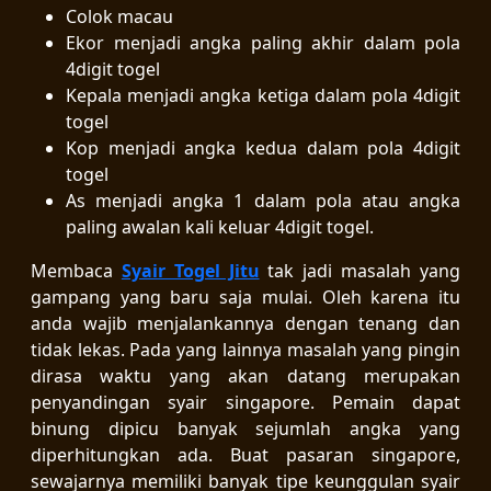
Colok macau
Ekor menjadi angka paling akhir dalam pola
4digit togel
Kepala menjadi angka ketiga dalam pola 4digit
togel
Kop menjadi angka kedua dalam pola 4digit
togel
As menjadi angka 1 dalam pola atau angka
paling awalan kali keluar 4digit togel.
Membaca
Syair Togel Jitu
tak jadi masalah yang
gampang yang baru saja mulai. Oleh karena itu
anda wajib menjalankannya dengan tenang dan
tidak lekas. Pada yang lainnya masalah yang pingin
dirasa waktu yang akan datang merupakan
penyandingan syair singapore. Pemain dapat
binung dipicu banyak sejumlah angka yang
diperhitungkan ada. Buat pasaran singapore,
sewajarnya memiliki banyak tipe keunggulan syair