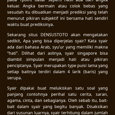
keluar. Angka bermain atau colok bebas yang
sesudah itu dibuatkan menjadi prediksi yang telah
menurut pikiran subjektif ini bersama hati sendiri
waktu buat prediksinya.
Sekarang situs DENSUSTOTO akan mengatakan
sedikit, Apa yang bisa diperjelas syair? Kata syair
ada dari bahasa Arab, syu’ur yang memiliki makna
“hati”. Dilihat dari aslinya, syair singapore bisa
diambil simpulan menjadi hati atau pikiran
penciptanya. Syair merupakan type puisi lama yang
setiap baitnya terdiri dalam 4 larik (baris) yang
serupa.
Syair dipakai buat melukiskan satu soal yang
panjang contohnya perihal satu cerita, saran,
agama, cinta, dan sebagianya. Oleh sebab itu, bait-
bait dalam syair yang begitu banyak. Disaksikan
dari susunan luarnya, syair terhitung dalam jumlah