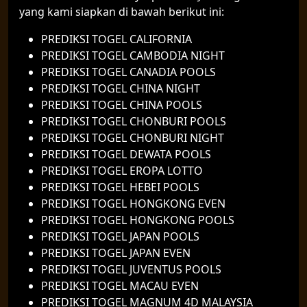
yang kami siapkan di bawah berikut ini:
PREDIKSI TOGEL CALIFORNIA
PREDIKSI TOGEL CAMBODIA NIGHT
PREDIKSI TOGEL CANADIA POOLS
PREDIKSI TOGEL CHINA NIGHT
PREDIKSI TOGEL CHINA POOLS
PREDIKSI TOGEL CHONBURI POOLS
PREDIKSI TOGEL CHONBURI NIGHT
PREDIKSI TOGEL DEWATA POOLS
PREDIKSI TOGEL EROPA LOTTO
PREDIKSI TOGEL HEBEI POOLS
PREDIKSI TOGEL HONGKONG EVEN
PREDIKSI TOGEL HONGKONG POOLS
PREDIKSI TOGEL JAPAN POOLS
PREDIKSI TOGEL JAPAN EVEN
PREDIKSI TOGEL JUVENTUS POOLS
PREDIKSI TOGEL MACAU EVEN
PREDIKSI TOGEL MAGNUM 4D MALAYSIA