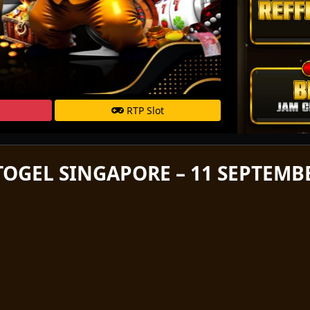
RTP Slot
TOGEL SINGAPORE – 11 SEPTEMB