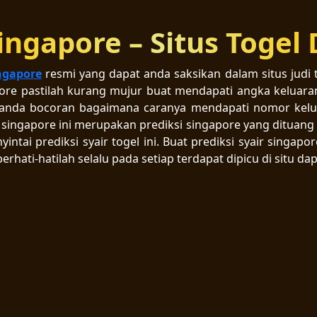
Singapore – Situs Tog
ingapore
resmi yang dapat anda saksikan dalam situs judi to
 pastilah kurang mujur buat mendapati angka keluaran tog
da bocoran bagaimana caranya mendapati nomor keluaran 
ingapore ini merupakan prediksi singapore yang dituang ter
intai prediksi syair togel ini. Buat prediksi syair singa
 berhati-hatilah selalu pada setiap terdapat dipicu di situ