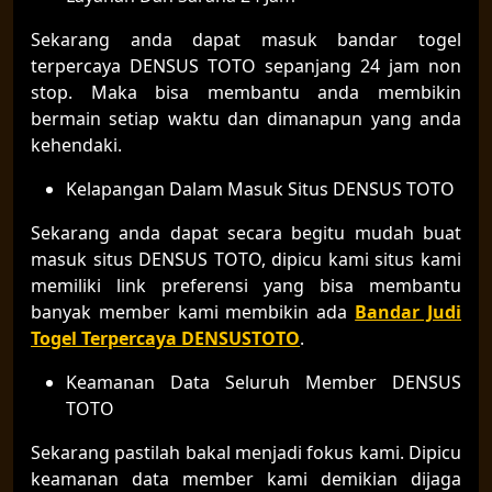
Sekarang anda dapat masuk bandar togel
terpercaya DENSUS TOTO sepanjang 24 jam non
stop. Maka bisa membantu anda membikin
bermain setiap waktu dan dimanapun yang anda
kehendaki.
Kelapangan Dalam Masuk Situs DENSUS TOTO
Sekarang anda dapat secara begitu mudah buat
masuk situs DENSUS TOTO, dipicu kami situs kami
memiliki link preferensi yang bisa membantu
banyak member kami membikin ada
Bandar Judi
Togel Terpercaya DENSUSTOTO
.
Keamanan Data Seluruh Member DENSUS
TOTO
Sekarang pastilah bakal menjadi fokus kami. Dipicu
keamanan data member kami demikian dijaga