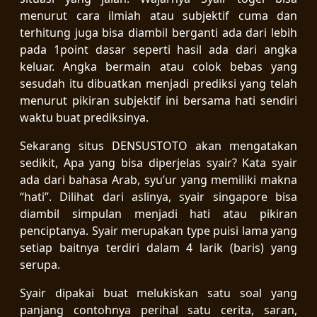
menurut cara ilmiah atau subjektif cuma dan
terhitung juga bisa diambil berganti ada dari lebih
pada 1point dasar seperti hasil ada dari angka
keluar. Angka bermain atau colok bebas yang
sesudah itu dibuatkan menjadi prediksi yang telah
menurut pikiran subjektif ini bersama hati sendiri
waktu buat prediksinya.
Sekarang situs DENSUSTOTO akan mengatakan
sedikit, Apa yang bisa diperjelas syair? Kata syair
ada dari bahasa Arab, syu’ur yang memiliki makna
“hati”. Dilihat dari aslinya, syair singapore bisa
diambil simpulan menjadi hati atau pikiran
penciptanya. Syair merupakan type puisi lama yang
setiap baitnya terdiri dalam 4 larik (baris) yang
serupa.
Syair dipakai buat melukiskan satu soal yang
panjang contohnya perihal satu cerita, saran,