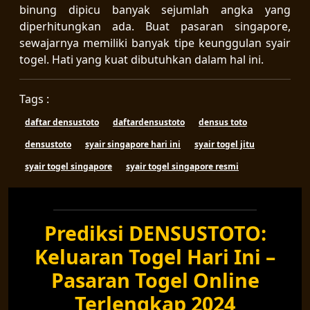
binung dipicu banyak sejumlah angka yang
diperhitungkan ada. Buat pasaran singapore,
sewajarnya memiliki banyak tipe keunggulan syair
togel. Hati yang kuat dibutuhkan dalam hal ini.
Tags :
daftar densustoto
daftardensustoto
densus toto
densustoto
syair singapore hari ini
syair togel jitu
syair togel singapore
syair togel singapore resmi
Prediksi DENSUSTOTO:
Keluaran Togel Hari Ini –
Pasaran Togel Online
Terlengkap 2024