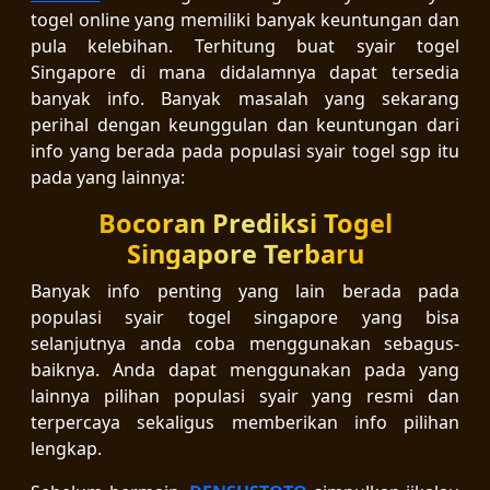
togel online yang memiliki banyak keuntungan dan
pula kelebihan. Terhitung buat syair togel
Singapore di mana didalamnya dapat tersedia
banyak info. Banyak masalah yang sekarang
perihal dengan keunggulan dan keuntungan dari
info yang berada pada populasi syair togel sgp itu
pada yang lainnya:
Bocoran Prediksi Togel
Singapore Terbaru
Banyak info penting yang lain berada pada
populasi syair togel singapore yang bisa
selanjutnya anda coba menggunakan sebagus-
baiknya. Anda dapat menggunakan pada yang
lainnya pilihan populasi syair yang resmi dan
terpercaya sekaligus memberikan info pilihan
lengkap.