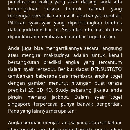
penelusuran waktu yang akan datang, anda ada
kemungkinan terasa bentuk kalimat yang
terdengar bersusila dan masih ada banyak kembali.
Pilihkan syair-syair yang diperhitungkan tembus
dalam judi togel hari ini. Sejumlah informasi itu bisa
dijangkau ada pembawaan gambar togel hari ini.
Anda juga bisa mengartikannya secara langsung
atau mengira maksudnya adalah untuk kenali
bersangkutan prediksi angka yang tercantum
dalam syair tersebut. Berikut dapat DENSUSTOTO
tambahkan beberapa cara membaca angka togel
dengan gambar menurut hitungan buat terasa
prediksi 2D 3D 4D. Study sekarang jikalau anda
pingin menang jackpot. Dalam syair togel
singapore terpercaya punya banyak pengertian.
Pada yang lainnya merupakan:
Angka bermain menjadi angka yang acapkali keluar
atau tengah naik dalam sebuah waktu pengundian