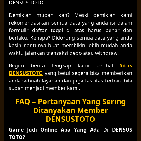
DENSUS TOTO
Demikian mudah kan? Meski demikian kami
rekomendasikan semua data yang anda isi dalam
formulir daftar togel di atas harus benar dan
berlaku. Kenapa? Didorong semua data yang anda
kasih nantunya buat membikin lebih mudah anda
waktu jalankan transaksi depo atau withdraw.
Begitu berita lengkap kami perihal
Situs
DENSUSTOTO
yang betul segera bisa memberikan
anda sebuah layanan dan juga fasilitas terbaik bila
sudah menjadi member kami.
FAQ – Pertanyaan Yang Sering
Ditanyakan Member
DENSUSTOTO
Game Judi Online Apa Yang Ada Di DENSUS
TOTO?