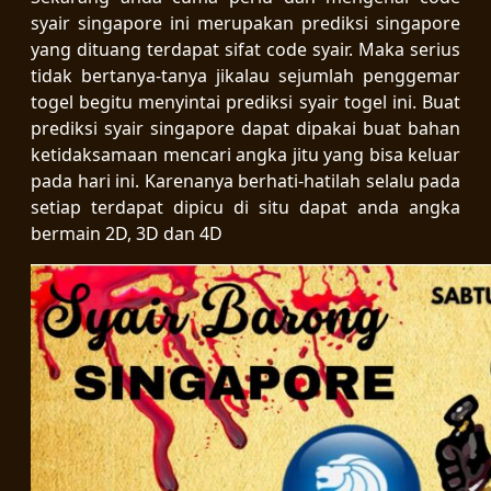
syair singapore ini merupakan prediksi singapore
yang dituang terdapat sifat code syair. Maka serius
tidak bertanya-tanya jikalau sejumlah penggemar
togel begitu menyintai prediksi syair togel ini. Buat
prediksi syair singapore dapat dipakai buat bahan
ketidaksamaan mencari angka jitu yang bisa keluar
pada hari ini. Karenanya berhati-hatilah selalu pada
setiap terdapat dipicu di situ dapat anda angka
bermain 2D, 3D dan 4D