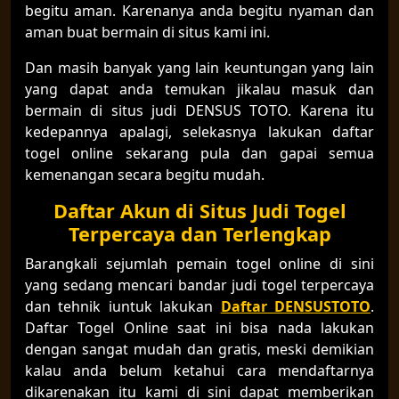
begitu aman. Karenanya anda begitu nyaman dan
aman buat bermain di situs kami ini.
Dan masih banyak yang lain keuntungan yang lain
yang dapat anda temukan jikalau masuk dan
bermain di situs judi DENSUS TOTO. Karena itu
kedepannya apalagi, selekasnya lakukan daftar
togel online sekarang pula dan gapai semua
kemenangan secara begitu mudah.
Daftar Akun di Situs Judi Togel
Terpercaya dan Terlengkap
Barangkali sejumlah pemain togel online di sini
yang sedang mencari bandar judi togel terpercaya
dan tehnik iuntuk lakukan
Daftar DENSUSTOTO
.
Daftar Togel Online saat ini bisa nada lakukan
dengan sangat mudah dan gratis, meski demikian
kalau anda belum ketahui cara mendaftarnya
dikarenakan itu kami di sini dapat memberikan