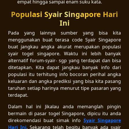
empat hingga sampai enam suku kata.
Populasi Syair Singapore Hari
Ini
Pada yang lainnya sumber yang bisa kita
menggunakan buat terasa code Syair Singapore
buat jangkau angka akurat merupakan populasi
syair togel singapore. Waktu ini lebih banyak
alternatif forum-syair- sgp yang terdapat dan bisa
ditetapkan. Kita dapat jangkau banyak info dari
populasi itu terhitung info bocoran perihal angka
keluaran dan angka prediksi yang bisa kita pasang
taruhan setiap harinya menurut tipe pasaran yang
terdapat.
Dalam hal ini Jikalau anda memanglah pingin
bermain di pasar togel Singapore, dipicu itu anda
direkomendasi buat simak info
Syair Singapore
Hari Ini
. Sekarang telah begitu banyak ada syair