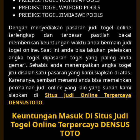
PREDIKSI TOGEL WATFORD POOLS
PREDIKSI TOGEL ZIMBABWE POOLS
Dengan menyediakan pasaran judi togel online
terlengkap dan terbesar pastilah bakal
memberikan keuntungan waktu anda bermain judi
togel online. Saat ini anda bisa lakukan peletakan
angka togel dipasaran togel yang paling anda
gemari. Sehabis anda menempatkan angka togel
jitu disalah satu pasaran yang kami siapkan di atas.
Karenanya, sembari menanti anda bisa memainkan
permainan judi online yang lain yang sudah kami
siapkan di
Situs Judi Online Terpercaya
DENSUSTOTO
.
Keuntungan Masuk Di Situs Judi
Togel Online Terpercaya DENSUS
TOTO