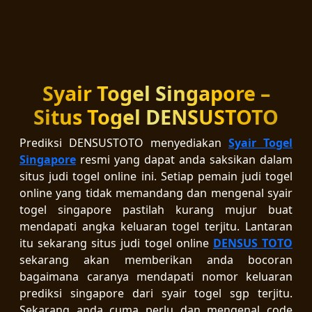
Syair Togel Singapore –
Situs Togel DENSUSTOTO
Prediksi DENSUSTOTO menyediakan
Syair Togel
Singapore
resmi yang dapat anda saksikan dalam
situs judi togel online ini. Setiap pemain judi togel
online yang tidak memandang dan mengenal syair
togel singapore pastilah kurang mujur buat
mendapati angka keluaran togel terjitu. Lantaran
itu sekarang situs judi togel online
DENSUS TOTO
sekarang akan memberikan anda bocoran
bagaimana caranya mendapati nomor keluaran
prediksi singapore dari syair togel sgp terjitu.
Sekarang anda cuma perlu dan mengenal code