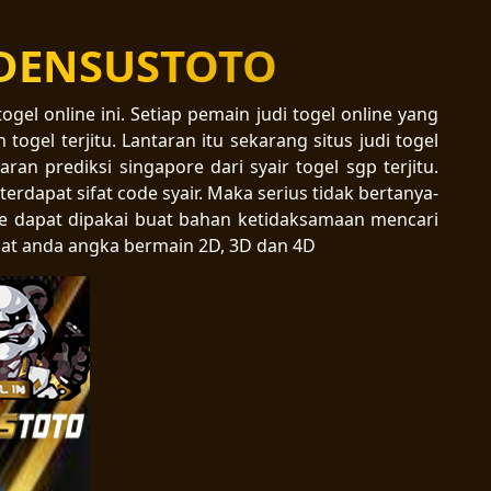
el DENSUSTOTO
gel online ini. Setiap pemain judi togel online yang
el terjitu. Lantaran itu sekarang situs judi togel
prediksi singapore dari syair togel sgp terjitu.
dapat sifat code syair. Maka serius tidak bertanya-
pore dapat dipakai buat bahan ketidaksamaan mencari
 dapat anda angka bermain 2D, 3D dan 4D