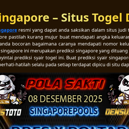
Singapore – Situs Tog
ingapore
resmi yang dapat anda saksikan dalam situs judi to
 pastilah kurang mujur buat mendapati angka keluaran tog
da bocoran bagaimana caranya mendapati nomor keluaran 
ingapore ini merupakan prediksi singapore yang dituang ter
intai prediksi syair togel ini. Buat prediksi syair singa
 berhati-hatilah selalu pada setiap terdapat dipicu di situ