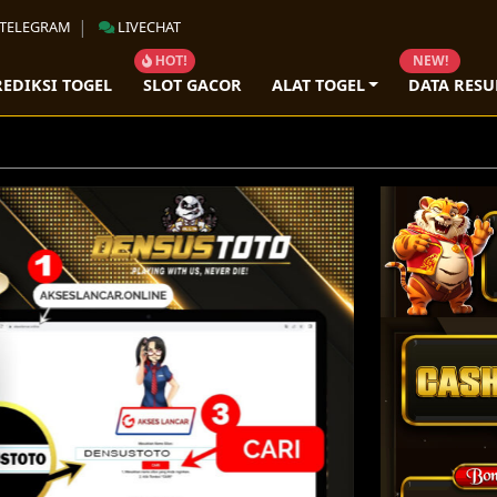
TELEGRAM
LIVECHAT
REDIKSI TOGEL
SLOT GACOR
ALAT TOGEL
DATA RESU