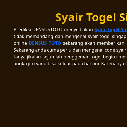
Syair Togel 
Prediksi DENSUSTOTO menyediakan
Syair Togel S
tidak memandang dan mengenal syair togel singapore
online
DENSUS TOTO
sekarang akan memberikan an
Sekarang anda cuma perlu dan mengenal code syair s
tanya jikalau sejumlah penggemar togel begitu meny
angka jitu yang bisa keluar pada hari ini. Karenanya 