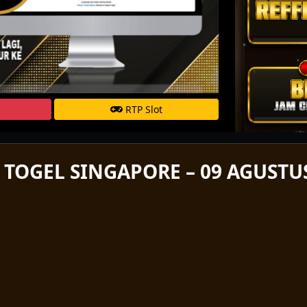
RTP Slot
 TOGEL SINGAPORE – 09 AGUSTU