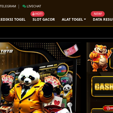
TELEGRAM
LIVECHAT
REDIKSI TOGEL
SLOT GACOR
ALAT TOGEL
DATA RESU