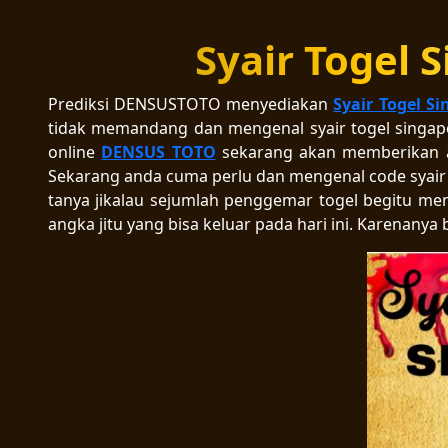
Syair Togel 
Prediksi DENSUSTOTO menyediakan
Syair Togel S
tidak memandang dan mengenal syair togel singapore
online
DENSUS TOTO
sekarang akan memberikan an
Sekarang anda cuma perlu dan mengenal code syair s
tanya jikalau sejumlah penggemar togel begitu meny
angka jitu yang bisa keluar pada hari ini. Karenanya