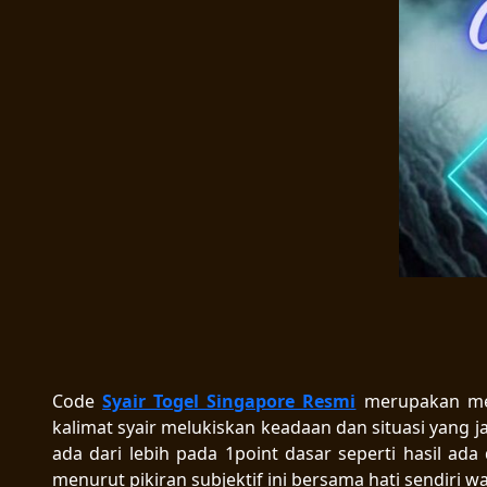
Code
Syair Togel Singapore Resmi
merupakan mer
kalimat syair melukiskan keadaan dan situasi yang ja
ada dari lebih pada 1point dasar seperti hasil ad
menurut pikiran subjektif ini bersama hati sendiri w