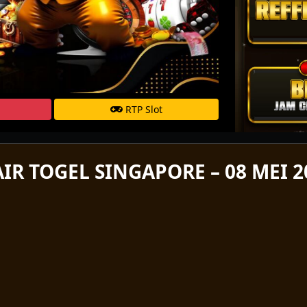
RTP Slot
AIR TOGEL SINGAPORE – 08 MEI 2