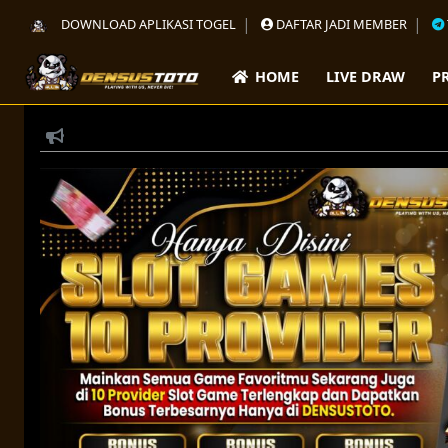
DOWNLOAD APLIKASI TOGEL
DAFTAR JADI MEMBER
HOME
LIVE DRAW
P