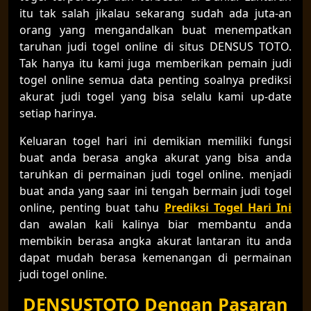
itu tak salah jikalau sekarang sudah ada juta-an
orang yang mengandalkan buat menempatkan
taruhan judi togel online di situs DENSUS TOTO.
Tak hanya itu kami juga memberikan pemain judi
togel online semua data penting soalnya prediksi
akurat judi togel yang bisa selalu kami up-date
setiap harinya.
Keluaran togel hari ini demikian memiliki fungsi
buat anda berasa angka akurat yang bisa anda
taruhkan di permainan judi togel online. menjadi
buat anda yang saar ini tengah bermain judi togel
online, penting buat tahu
Prediksi Togel Hari Ini
dan awalan kali kalinya biar membantu anda
membikin berasa angka akurat lantaran itu anda
dapat mudah berasa kemenangan di permainan
judi togel online.
DENSUSTOTO Dengan Pasaran