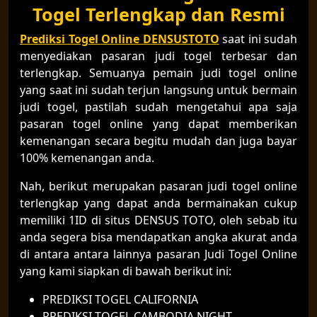
Togel Terlengkap dan Resmi
Prediksi Togel Online DENSUSTOTO
saat ini sudah
menyediakan pasaran judi togel terbesar dan
terlengkap. Semuanya pemain judi togel online
yang saat ini sudah terjun langsung untuk bermain
judi togel, pastilah sudah mengetahui apa saja
pasaran togel online yang dapat memberikan
kemenangan secara begitu mudah dan juga bayar
100% kemenangan anda.
Nah, berikut merupakan pasaran judi togel online
terlengkap yang dapat anda bermainakan cukup
memiliki 1ID di situs DENSUS TOTO, oleh sebab itu
anda segera bisa mendapatkan angka akurat anda
di antara antara lainnya pasaran Judi Togel Online
yang kami siapkan di bawah berikut ini:
PREDIKSI TOGEL CALIFORNIA
PREDIKSI TOGEL CAMBODIA NIGHT