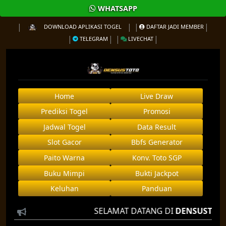
WHATSAPP
DOWNLOAD APLIKASI TOGEL
DAFTAR JADI MEMBER
TELEGRAM
LIVECHAT
Home
Live Draw
Prediksi Togel
Promosi
Jadwal Togel
Data Result
Slot Gacor
Bbfs Generator
Paito Warna
Konv. Toto SGP
Buku Mimpi
Bukti Jackpot
Keluhan
Panduan
SELAMAT DATANG DI
DENSUSTOTO
AGE