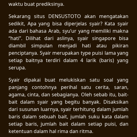
waktu buat prediksinya.
Sekarang situs DENSUSTOTO akan mengatakan
sedikit, Apa yang bisa diperjelas syair? Kata syair
ada dari bahasa Arab, syu’ur yang memiliki makna
“hati”. Dilihat dari aslinya, syair singapore bisa
diambil simpulan menjadi hati atau pikiran
penciptanya. Syair merupakan type puisi lama yang
setiap baitnya terdiri dalam 4 larik (baris) yang
serupa.
Syair dipakai buat melukiskan satu soal yang
panjang contohnya perihal satu cerita, saran,
agama, cinta, dan sebagianya. Oleh sebab itu, bait-
bait dalam syair yang begitu banyak. Disaksikan
dari susunan luarnya, syair terhitung dalam jumlah
baris dalam sebuah bait, jumlah suku kata dalam
setiap baris, jumlah bait dalam setiap puisi, dan
ketentuan dalam hal rima dan ritma.