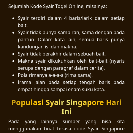
Sejumlah Kode Syair Togel Online, misalnya:
Syair terdiri dalam 4 baris/larik dalam setiap
bait.
Syair tidak punya sampiran, sama dengan pada
pantun. Dalam kata lain, semua baris punya
kandungan isi dan makna.
Syair tidak berakhir dalam sebuah bait.
Makna syair dikukuhkan oleh bait-bait (nyaris
serupa dengan paragraf dalam cerita).
Pola rimanya a-a-a-a (rima sama).
Irama jalan pada setiap tengah baris pada
empat hingga sampai enam suku kata.
Populasi Syair Singapore Hari
Ini
Pada yang lainnya sumber yang bisa kita
menggunakan buat terasa code Syair Singapore