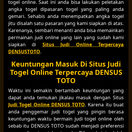
togel online. Saat ini anda bisa lakukan peletakan
angka togel dipasaran togel yang paling anda
gemari. Sehabis anda menempatkan angka togel
jitu disalah satu pasaran yang kami siapkan di atas.
Karenanya, sembari menanti anda bisa memainkan
permainan judi online yang lain yang sudah kami
siapkan di
Situs Judi Online Terpercaya
DENSUSTOTO
.
Keuntungan Masuk Di Situs Judi
Togel Online Terpercaya DENSUS
TOTO
Waktu ini semakin bertambah keuntungan yang
dapat anda temukan jikalau masuk dengan Situs
Judi Togel Online DENSUS TOTO
. Karena itu buat
anda penggemar judi togel yang pingin berasa
keuntungan waktu bermain judi togel online oleh
sebab itu DENSUS TOTO sudah menjadi preferensi