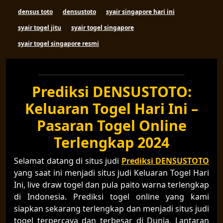
densus toto
densustoto
syair singapore hari ini
syair togel jitu
syair togel singapore
syair togel singapore resmi
Prediksi DENSUSTOTO:
Keluaran Togel Hari Ini –
Pasaran Togel Online
Terlengkap 2024
Selamat datang di situs judi
Prediksi DENSUSTOTO
yang saat ini menjadi situs judi Keluaran Togel Hari
Ini, live draw togel dan pula paito warna terlengkap
di Indonesia. Prediksi togel online yang kami
siapkan sekarang terlengkap dan menjadi situs judi
togel terpercaya dan terbesar di Dunia. Lantaran