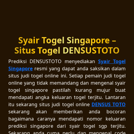
Syair Togel Singapore –
Situs Togel DENSUSTOTO
Prediksi DENSUSTOTO menyediakan
Syair Togel
Singapore
resmi yang dapat anda saksikan dalam
situs judi togel online ini. Setiap pemain judi togel
online yang tidak memandang dan mengenal syair
togel singapore pastilah kurang mujur buat
mendapati angka keluaran togel terjitu. Lantaran
itu sekarang situs judi togel online
DENSUS TOTO
sekarang akan memberikan anda bocoran
bagaimana caranya mendapati nomor keluaran
prediksi singapore dari syair togel sgp terjitu.
Sekarang anda cuma perlu dan mengenal code