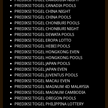
PREDIKSI TOGEL CANADIA POOLS
PREDIKSI TOGEL CHINA NIGHT
PREDIKSI TOGEL CHINA POOLS
PREDIKSI TOGEL CHONBURI POOLS
PREDIKSI TOGEL CHONBURI NIGHT
PREDIKSI TOGEL DEWATA POOLS
PREDIKSI TOGEL EROPA LOTTO
PREDIKSI TOGEL HEBEI POOLS
PREDIKSI TOGEL HONGKONG EVEN
PREDIKSI TOGEL HONGKONG POOLS
PREDIKSI TOGEL JAPAN POOLS
PREDIKSI TOGEL JAPAN EVEN
PREDIKSI TOGEL JUVENTUS POOLS
PREDIKSI TOGEL MACAU EVEN
PREDIKSI TOGEL MAGNUM 4D MALAYSIA
PREDIKSI TOGEL MAGNUM CAMBODIA
PREDIKSI TOGEL OREGON POOLS
PREDIKSI TOGEL PHILIPPINA LOTTERY