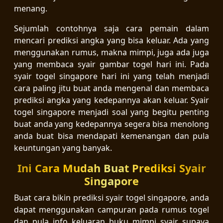
menang.
Sejumlah contohnya saja cara pemain dalam
mencari prediksi angka yang bisa keluar. Ada yang
menggunakan rumus, makna mimpi, juga ada juga
yang membaca syair gambar togel hari ini. Pada
syair togel singapore hari ini yang telah menjadi
cara paling jitu buat anda mengenal dan membaca
prediksi angka yang kedepannya akan keluar. Syair
togel singapore menjadi soal yang begitu penting
buat anda yang kedepannya segera bisa menolong
anda buat bisa mendapati kemenangan dan pula
keuntungan yang banyak.
Ini Cara Mudah Buat Prediksi Syair
Singapore
Buat cara bikin prediksi syair togel singapore, anda
dapat menggunakan campuran pada rumus togel
dan pula info keluaran buku mimpi syair supaya