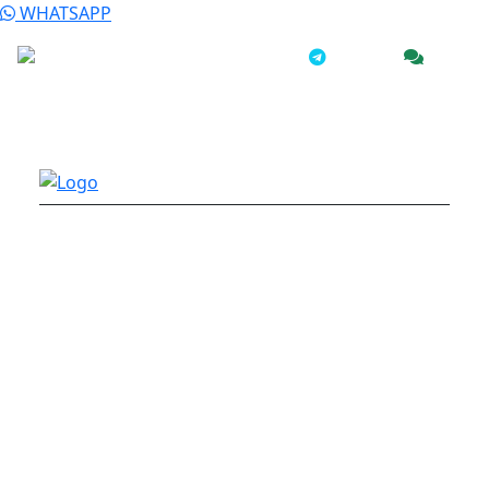
WHATSAPP
Daftar
Jadi
Telegram
Livechat
Download Aplikasi
Member
Togel
Home
Live Draw
Prediksi Togel
Promosi
Jadwal Togel
Data Result