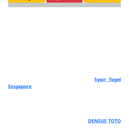
SYAIR TOGEL SINGAPORE – 04
SEPTEMBER 2025
Syair Togel Singapore –
Situs Togel DENSUSTOTO
Prediksi DENSUSTOTO menyediakan
Syair Togel
Singapore
resmi yang dapat anda saksikan dalam
situs judi togel online ini. Setiap pemain judi togel
online yang tidak memandang dan mengenal syair
togel singapore pastilah kurang mujur buat
mendapati angka keluaran togel terjitu. Lantaran
itu sekarang situs judi togel online
DENSUS TOTO
sekarang akan memberikan anda bocoran