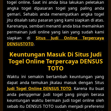
togel online. Saat ini anda bisa lakukan peletakan
angka togel dipasaran togel yang paling anda
gemari. Sehabis anda menempatkan angka togel
jitu disalah satu pasaran yang kami siapkan di atas.
Karenanya, sembari menanti anda bisa memainkan
permainan judi online yang lain yang sudah kami
siapkan di
Situs Judi Online Terpercaya
DENSUSTOTO
.
Keuntungan Masuk Di Situs Judi
Togel Online Terpercaya DENSUS
TOTO
Waktu ini semakin bertambah keuntungan yang
dapat anda temukan jikalau masuk dengan Situs
Judi Togel Online DENSUS TOTO
. Karena itu buat
anda penggemar judi togel yang pingin berasa
keuntungan waktu bermain judi togel online oleh
sebab itu DENSUS TOTO sudah menjadi preferensi