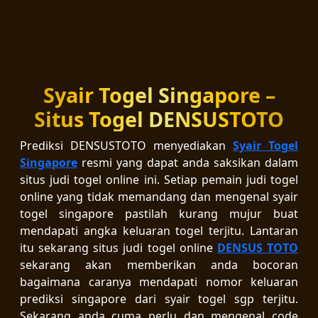
Syair Togel Singapore –
Situs Togel DENSUSTOTO
Prediksi DENSUSTOTO menyediakan
Syair Togel
Singapore
resmi yang dapat anda saksikan dalam
situs judi togel online ini. Setiap pemain judi togel
online yang tidak memandang dan mengenal syair
togel singapore pastilah kurang mujur buat
mendapati angka keluaran togel terjitu. Lantaran
itu sekarang situs judi togel online
DENSUS TOTO
sekarang akan memberikan anda bocoran
bagaimana caranya mendapati nomor keluaran
prediksi singapore dari syair togel sgp terjitu.
Sekarang anda cuma perlu dan mengenal code