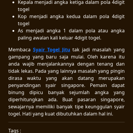
Kepala menjadi angka ketiga dalam pola 4digit
togel
Kop menjadi angka kedua dalam pola 4digit
togel
As menjadi angka 1 dalam pola atau angka
paling awalan kali keluar 4digit togel.
Membaca
Syair Togel Jitu
tak jadi masalah yang
gampang yang baru saja mulai. Oleh karena itu
anda wajib menjalankannya dengan tenang dan
tidak lekas. Pada yang lainnya masalah yang pingin
dirasa waktu yang akan datang merupakan
penyandingan syair singapore. Pemain dapat
binung dipicu banyak sejumlah angka yang
diperhitungkan ada. Buat pasaran singapore,
sewajarnya memiliki banyak tipe keunggulan syair
togel. Hati yang kuat dibutuhkan dalam hal ini.
Tags :