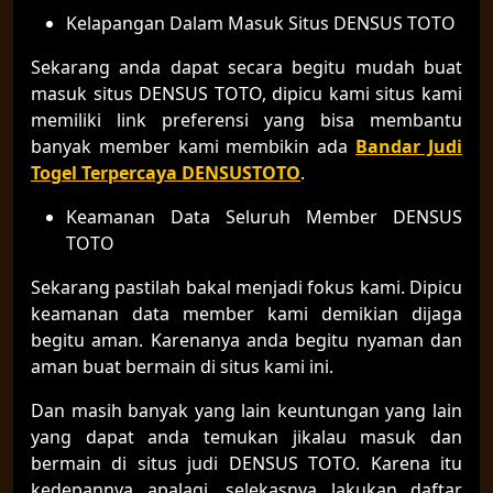
Kelapangan Dalam Masuk Situs DENSUS TOTO
Sekarang anda dapat secara begitu mudah buat
masuk situs DENSUS TOTO, dipicu kami situs kami
memiliki link preferensi yang bisa membantu
banyak member kami membikin ada
Bandar Judi
Togel Terpercaya DENSUSTOTO
.
Keamanan Data Seluruh Member DENSUS
TOTO
Sekarang pastilah bakal menjadi fokus kami. Dipicu
keamanan data member kami demikian dijaga
begitu aman. Karenanya anda begitu nyaman dan
aman buat bermain di situs kami ini.
Dan masih banyak yang lain keuntungan yang lain
yang dapat anda temukan jikalau masuk dan
bermain di situs judi DENSUS TOTO. Karena itu
kedepannya apalagi, selekasnya lakukan daftar