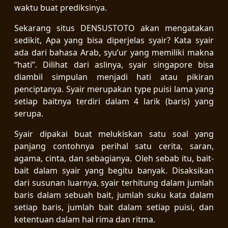
waktu buat prediksinya.
Sekarang situs DENSUSTOTO akan mengatakan
sedikit, Apa yang bisa diperjelas syair? Kata syair
ada dari bahasa Arab, syu’ur yang memiliki makna
“hati”. Dilihat dari aslinya, syair singapore bisa
diambil simpulan menjadi hati atau pikiran
penciptanya. Syair merupakan type puisi lama yang
setiap baitnya terdiri dalam 4 larik (baris) yang
serupa.
Syair dipakai buat melukiskan satu soal yang
panjang contohnya perihal satu cerita, saran,
agama, cinta, dan sebagianya. Oleh sebab itu, bait-
bait dalam syair yang begitu banyak. Disaksikan
dari susunan luarnya, syair terhitung dalam jumlah
baris dalam sebuah bait, jumlah suku kata dalam
setiap baris, jumlah bait dalam setiap puisi, dan
ketentuan dalam hal rima dan ritma.