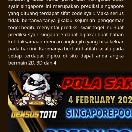
syair singapore ini merupakan prediksi singapore
yang dituang terdapat sifat code syair. Maka serius
tidak bertanya-tanya jikalau sejumlah penggemar
togel begitu menyintai prediksi syair togel ini. Buat
prediksi syair singapore dapat dipakai buat bahan
ketidaksamaan mencari angka jitu yang bisa keluar
pada hari ini. Karenanya berhati-hatilah selalu pada
setiap terdapat dipicu di situ dapat anda angka
bermain 2D, 3D dan 4