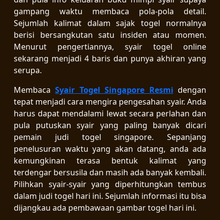
gampang waktu membaca pola-pola detail.
Sejumlah kalimat dalam sajak togel normalnya
berisi bersangkutan satu insiden atau momen.
Menurut pengertiannya, syair togel online
sekarang menjadi 4 baris dan punya akhiran yang
serupa.
Membaca
Syair Togel Singapore Resmi
dengan
tepat menjadi cara mengira pengesahan syair. Anda
harus dapat mendalami lewat secara perlahan dan
pula putuskan syair yang paling banyak dicari
pemain judi togel singapore. Sepanjang
penelusuran waktu yang akan datang, anda ada
kemungkinan terasa bentuk kalimat yang
terdengar bersusila dan masih ada banyak kembali.
Pilihkan syair-syair yang diperhitungkan tembus
dalam judi togel hari ini. Sejumlah informasi itu bisa
dijangkau ada pembawaan gambar togel hari ini.