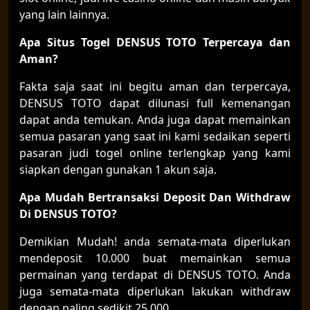
yang lain lainnya.
Apa Situs Togel DENSUS TOTO Terpercaya dan
Aman?
Fakta saja saat ini begitu aman dan terpercaya,
DENSUS TOTO dapat dilunasi full kemenangan
dapat anda temukan. Anda juga dapat memainkan
semua pasaran yang saat ini kami sedaikan seperti
pasaran judi togel online terlengkap yang kami
siapkan dengan gunakan 1 akun saja.
Apa Mudah
Bert
ransaksi Deposit Dan Withdraw
Di DENSUS TOTO?
Demikian Mudah! anda semata-mata diperlukan
mendeposit 10.000 buat memainkan semua
permainan yang terdapat di DENSUS TOTO. Anda
juga semata-mata diperlukan lakukan withdraw
dengan paling sedikit 25.000