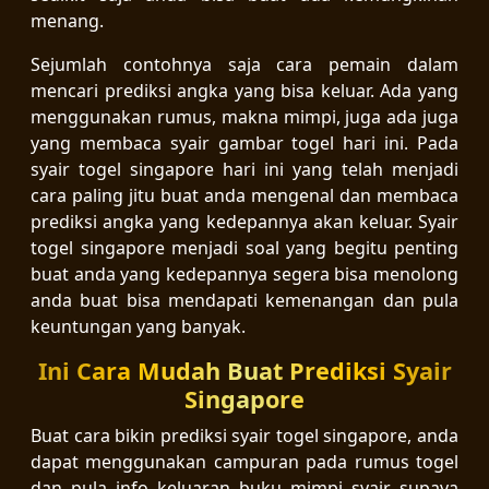
menang.
Sejumlah contohnya saja cara pemain dalam
mencari prediksi angka yang bisa keluar. Ada yang
menggunakan rumus, makna mimpi, juga ada juga
yang membaca syair gambar togel hari ini. Pada
syair togel singapore hari ini yang telah menjadi
cara paling jitu buat anda mengenal dan membaca
prediksi angka yang kedepannya akan keluar. Syair
togel singapore menjadi soal yang begitu penting
buat anda yang kedepannya segera bisa menolong
anda buat bisa mendapati kemenangan dan pula
keuntungan yang banyak.
Ini Cara Mudah Buat Prediksi Syair
Singapore
Buat cara bikin prediksi syair togel singapore, anda
dapat menggunakan campuran pada rumus togel
dan pula info keluaran buku mimpi syair supaya