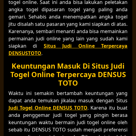
togel online. Saat ini anda bisa lakukan peletakan
angka togel dipasaran togel yang paling anda
gemari. Sehabis anda menempatkan angka togel
jitu disalah satu pasaran yang kami siapkan di atas.
Karenanya, sembari menanti anda bisa memainkan
permainan judi online yang lain yang sudah kami
siapkan di
Situs Judi Online Terpercaya
DENSUSTOTO
.
Keuntungan Masuk Di Situs Judi
Togel Online Terpercaya DENSUS
TOTO
Waktu ini semakin bertambah keuntungan yang
dapat anda temukan jikalau masuk dengan Situs
Judi Togel Online DENSUS TOTO
. Karena itu buat
anda penggemar judi togel yang pingin berasa
keuntungan waktu bermain judi togel online oleh
sebab itu DENSUS TOTO sudah menjadi preferensi