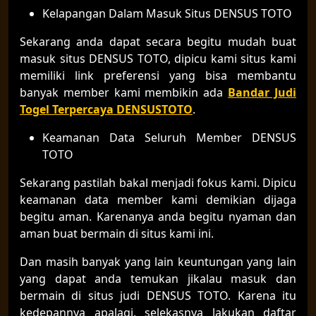
Kelapangan Dalam Masuk Situs DENSUS TOTO
Sekarang anda dapat secara begitu mudah buat
masuk situs DENSUS TOTO, dipicu kami situs kami
memiliki link preferensi yang bisa membantu
banyak member kami membikin ada
Bandar Judi
Togel Terpercaya DENSUSTOTO
.
Keamanan Data Seluruh Member DENSUS
TOTO
Sekarang pastilah bakal menjadi fokus kami. Dipicu
keamanan data member kami demikian dijaga
begitu aman. Karenanya anda begitu nyaman dan
aman buat bermain di situs kami ini.
Dan masih banyak yang lain keuntungan yang lain
yang dapat anda temukan jikalau masuk dan
bermain di situs judi DENSUS TOTO. Karena itu
kedepannya apalagi, selekasnya lakukan daftar