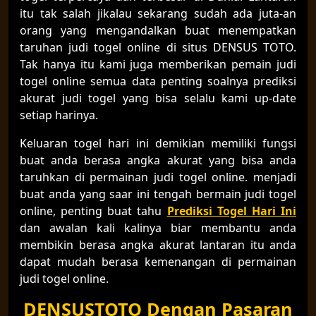
itu tak salah jikalau sekarang sudah ada juta-an
orang yang mengandalkan buat menempatkan
taruhan judi togel online di situs DENSUS TOTO.
Tak hanya itu kami juga memberikan pemain judi
togel online semua data penting soalnya prediksi
akurat judi togel yang bisa selalu kami up-date
setiap harinya.
Keluaran togel hari ini demikian memiliki fungsi
buat anda berasa angka akurat yang bisa anda
taruhkan di permainan judi togel online. menjadi
buat anda yang saar ini tengah bermain judi togel
online, penting buat tahu
Prediksi Togel Hari Ini
dan awalan kali kalinya biar membantu anda
membikin berasa angka akurat lantaran itu anda
dapat mudah berasa kemenangan di permainan
judi togel online.
DENSUSTOTO Dengan Pasaran