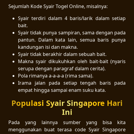
Sejumlah Kode Syair Togel Online, misalnya:
Syair terdiri dalam 4 baris/larik dalam setiap
bait.
Syair tidak punya sampiran, sama dengan pada
pantun. Dalam kata lain, semua baris punya
kandungan isi dan makna.
Syair tidak berakhir dalam sebuah bait.
Makna syair dikukuhkan oleh bait-bait (nyaris
serupa dengan paragraf dalam cerita).
Pola rimanya a-a-a-a (rima sama).
Irama jalan pada setiap tengah baris pada
empat hingga sampai enam suku kata.
Populasi Syair Singapore Hari
Ini
Pada yang lainnya sumber yang bisa kita
menggunakan buat terasa code Syair Singapore