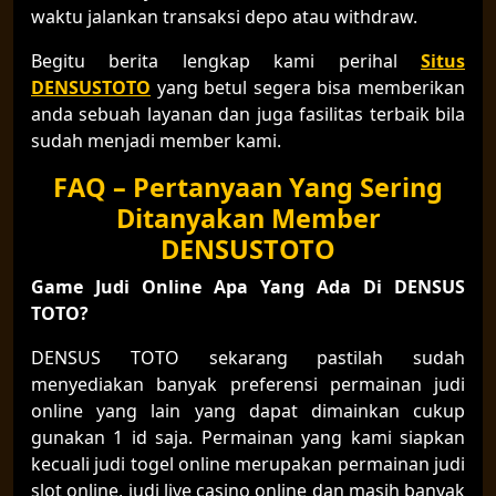
waktu jalankan transaksi depo atau withdraw.
Begitu berita lengkap kami perihal
Situs
DENSUSTOTO
yang betul segera bisa memberikan
anda sebuah layanan dan juga fasilitas terbaik bila
sudah menjadi member kami.
FAQ – Pertanyaan Yang Sering
Ditanyakan Member
DENSUSTOTO
Game Judi Online Apa Yang Ada Di DENSUS
TOTO?
DENSUS TOTO sekarang pastilah sudah
menyediakan banyak preferensi permainan judi
online yang lain yang dapat dimainkan cukup
gunakan 1 id saja. Permainan yang kami siapkan
kecuali judi togel online merupakan permainan judi
slot online, judi live casino online dan masih banyak