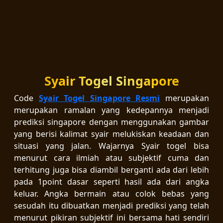
Syair Togel Singapore
Code
Syair Togel Singapore Resmi
merupakan
merupakan ramalan yang kedepannya menjadi
prediksi singapore dengan menggunakan gambar
yang berisi kalimat syair melukiskan keadaan dan
situasi yang jalan. Wajarnya Syair togel bisa
menurut cara ilmiah atau subjektif cuma dan
terhitung juga bisa diambil berganti ada dari lebih
pada 1point dasar seperti hasil ada dari angka
keluar. Angka bermain atau colok bebas yang
sesudah itu dibuatkan menjadi prediksi yang telah
menurut pikiran subjektif ini bersama hati sendiri