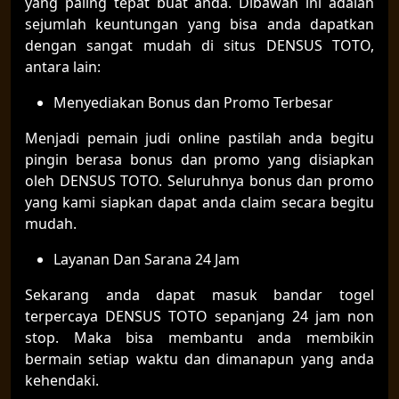
yang paling tepat buat anda. Dibawah ini adalah
sejumlah keuntungan yang bisa anda dapatkan
dengan sangat mudah di situs DENSUS TOTO,
antara lain:
Menyediakan Bonus dan Promo Terbesar
Menjadi pemain judi online pastilah anda begitu
pingin berasa bonus dan promo yang disiapkan
oleh DENSUS TOTO. Seluruhnya bonus dan promo
yang kami siapkan dapat anda claim secara begitu
mudah.
Layanan Dan Sarana 24 Jam
Sekarang anda dapat masuk bandar togel
terpercaya DENSUS TOTO sepanjang 24 jam non
stop. Maka bisa membantu anda membikin
bermain setiap waktu dan dimanapun yang anda
kehendaki.