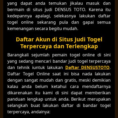
yang dapat anda temukan jikalau masuk dan
bermain di situs judi DENSUS TOTO. Karena itu
kedepannya apalagi, selekasnya lakukan daftar
togel online sekarang pula dan gapai semua
kemenangan secara begitu mudah.
Daftar Akun di Situs Judi Togel
Terpercaya dan Terlengkap
Barangkali sejumlah pemain togel online di sini
yang sedang mencari bandar judi togel terpercaya
dan tehnik iuntuk lakukan
Daftar DENSUSTOTO
.
Daftar Togel Online saat ini bisa nada lakukan
dengan sangat mudah dan gratis, meski demikian
kalau anda belum ketahui cara mendaftarnya
dikarenakan itu kami di sini dapat memberikan
panduan lengkap untuk anda. Berikut merupakan
selangkah buat lakukan daftar di bandar togel
terpercaya, andainya: