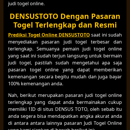
judi togel online.
DENSUSTOTO Dengan Pasaran
Togel Terlengkap dan Resmi
Prediksi Togel Online DENSUSTOTO
saat ini sudah
menyediakan pasaran judi togel terbesar dan
terlengkap. Semuanya pemain judi togel online
yang saat ini sudah terjun langsung untuk bermain
judi togel, pastilah sudah mengetahui apa saja
pasaran togel online yang dapat memberikan
kemenangan secara begitu mudah dan juga bayar
100% kemenangan anda.
Nah, berikut merupakan pasaran judi togel online
terlengkap yang dapat anda bermainakan cukup
memiliki 1ID di situs DENSUS TOTO, oleh sebab itu
anda segera bisa mendapatkan angka akurat anda
di antara antara lainnya pasaran Judi Togel Online
yang kami siapkan di bawah berikut ini: