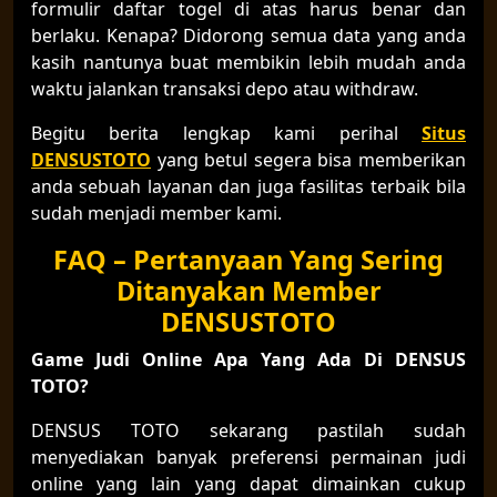
formulir daftar togel di atas harus benar dan
berlaku. Kenapa? Didorong semua data yang anda
kasih nantunya buat membikin lebih mudah anda
waktu jalankan transaksi depo atau withdraw.
Begitu berita lengkap kami perihal
Situs
DENSUSTOTO
yang betul segera bisa memberikan
anda sebuah layanan dan juga fasilitas terbaik bila
sudah menjadi member kami.
FAQ – Pertanyaan Yang Sering
Ditanyakan Member
DENSUSTOTO
Game Judi Online Apa Yang Ada Di DENSUS
TOTO?
DENSUS TOTO sekarang pastilah sudah
menyediakan banyak preferensi permainan judi
online yang lain yang dapat dimainkan cukup