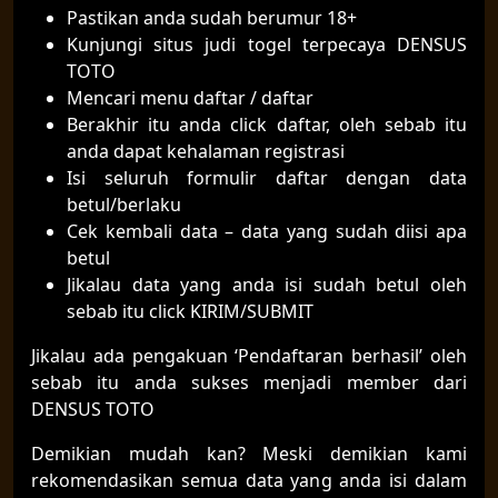
Pastikan anda sudah berumur 18+
Kunjungi situs judi togel terpecaya DENSUS
TOTO
Mencari menu daftar / daftar
Berakhir itu anda click daftar, oleh sebab itu
anda dapat kehalaman registrasi
Isi seluruh formulir daftar dengan data
betul/berlaku
Cek kembali data – data yang sudah diisi apa
betul
Jikalau data yang anda isi sudah betul oleh
sebab itu click KIRIM/SUBMIT
Jikalau ada pengakuan ‘Pendaftaran berhasil’ oleh
sebab itu anda sukses menjadi member dari
DENSUS TOTO
Demikian mudah kan? Meski demikian kami
rekomendasikan semua data yang anda isi dalam