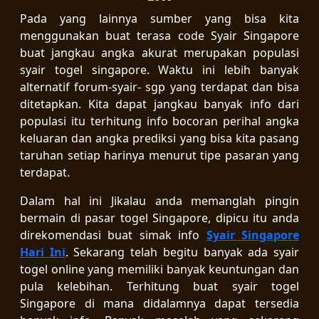
Pada yang lainnya sumber yang bisa kita
menggunakan buat terasa code Syair Singapore
buat jangkau angka akurat merupakan populasi
syair togel singapore. Waktu ini lebih banyak
alternatif forum-syair- sgp yang terdapat dan bisa
ditetapkan. Kita dapat jangkau banyak info dari
populasi itu terhitung info bocoran perihal angka
keluaran dan angka prediksi yang bisa kita pasang
taruhan setiap harinya menurut tipe pasaran yang
terdapat.
Dalam hal ini Jikalau anda memanglah pingin
bermain di pasar togel Singapore, dipicu itu anda
direkomendasi buat simak info
Syair Singapore
Hari Ini
. Sekarang telah begitu banyak ada syair
togel online yang memiliki banyak keuntungan dan
pula kelebihan. Terhitung buat syair togel
Singapore di mana didalamnya dapat tersedia