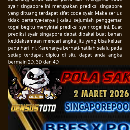
syair singapore ini merupakan prediksi singapore
yang dituang terdapat sifat code syair. Maka serius
tidak bertanya-tanya jikalau sejumlah penggemar
togel begitu menyintai prediksi syair togel ini. Buat
prediksi syair singapore dapat dipakai buat bahan
ketidaksamaan mencari angka jitu yang bisa keluar
pada hari ini. Karenanya berhati-hatilah selalu pada
setiap terdapat dipicu di situ dapat anda angka
bermain 2D, 3D dan 4D