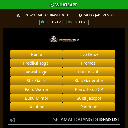
WHATSAPP
DOWNLOAD APLIKASI TOGEL
DAFTAR JADI MEMBER
TELEGRAM
LIVECHAT
Home
Live Draw
Prediksi Togel
Promosi
Jadwal Togel
Data Result
Slot Gacor
Bbfs Generator
Paito Warna
Konv. Toto SGP
Buku Mimpi
Bukti Jackpot
Keluhan
Panduan
SELAMAT DATANG DI
DENSUSTOTO
AGE