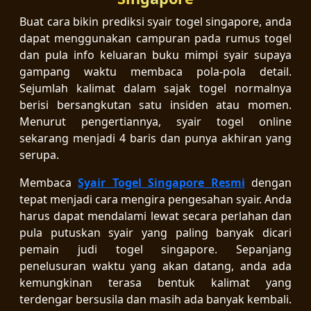
Buat cara bikin prediksi syair togel singapore, anda
dapat menggunakan campuran pada rumus togel
dan pula info keluaran buku mimpi syair supaya
gampang waktu membaca pola-pola detail.
Sejumlah kalimat dalam sajak togel normalnya
berisi bersangkutan satu insiden atau momen.
Menurut pengertiannya, syair togel online
sekarang menjadi 4 baris dan punya akhiran yang
serupa.
Membaca
Syair Togel Singapore Resmi
dengan
tepat menjadi cara mengira pengesahan syair. Anda
harus dapat mendalami lewat secara perlahan dan
pula putuskan syair yang paling banyak dicari
pemain judi togel singapore. Sepanjang
penelusuran waktu yang akan datang, anda ada
kemungkinan terasa bentuk kalimat yang
terdengar bersusila dan masih ada banyak kembali.