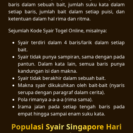
baris dalam sebuah bait, jumlah suku kata dalam
setiap baris, jumlah bait dalam setiap puisi, dan
ketentuan dalam hal rima dan ritma.
Sejumlah Kode Syair Togel Online, misalnya:
Syair terdiri dalam 4 baris/larik dalam setiap
bait.
Syair tidak punya sampiran, sama dengan pada
pantun. Dalam kata lain, semua baris punya
kandungan isi dan makna.
Syair tidak berakhir dalam sebuah bait.
Makna syair dikukuhkan oleh bait-bait (nyaris
serupa dengan paragraf dalam cerita).
Pola rimanya a-a-a-a (rima sama).
Irama jalan pada setiap tengah baris pada
empat hingga sampai enam suku kata.
Populasi Syair Singapore Hari