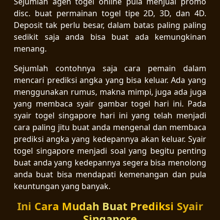
Sejumlah agen togel online pula menjual promo
disc. buat permainan togel tipe 2D, 3D, dan 4D.
Deposit tak perlu besar, dalam batas paling paling
sedikit saja anda bisa buat ada kemungkinan
menang.
Sejumlah contohnya saja cara pemain dalam
mencari prediksi angka yang bisa keluar. Ada yang
menggunakan rumus, makna mimpi, juga ada juga
yang membaca syair gambar togel hari ini. Pada
syair togel singapore hari ini yang telah menjadi
cara paling jitu buat anda mengenal dan membaca
prediksi angka yang kedepannya akan keluar. Syair
togel singapore menjadi soal yang begitu penting
buat anda yang kedepannya segera bisa menolong
anda buat bisa mendapati kemenangan dan pula
keuntungan yang banyak.
Ini Cara Mudah Buat Prediksi Syair
Singapore