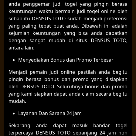
anda penggemar judi togel yang pingin berasa
keuntungan waktu bermain judi togel online oleh
sebab itu DENSUS TOTO sudah menjadi preferensi
yang paling tepat buat anda. Dibawah ini adalah
sejumlah keuntungan yang bisa anda dapatkan
dengan sangat mudah di situs DENSUS TOTO,
antara lain:
Menyediakan Bonus dan Promo Terbesar
Menjadi pemain judi online pastilah anda begitu
pingin berasa bonus dan promo yang disiapkan
oleh DENSUS TOTO. Seluruhnya bonus dan promo
yang kami siapkan dapat anda claim secara begitu
mudah.
Layanan Dan Sarana 24 Jam
Sekarang anda dapat masuk bandar togel
terpercaya DENSUS TOTO sepanjang 24 jam non