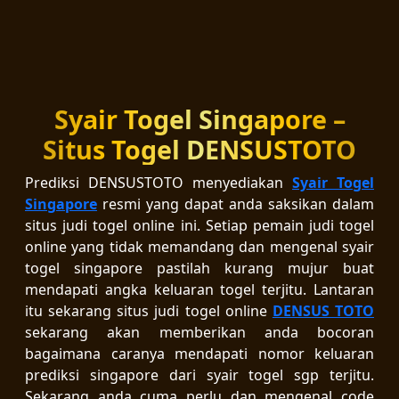
Syair Togel Singapore –
Situs Togel DENSUSTOTO
Prediksi DENSUSTOTO menyediakan
Syair Togel
Singapore
resmi yang dapat anda saksikan dalam
situs judi togel online ini. Setiap pemain judi togel
online yang tidak memandang dan mengenal syair
togel singapore pastilah kurang mujur buat
mendapati angka keluaran togel terjitu. Lantaran
itu sekarang situs judi togel online
DENSUS TOTO
sekarang akan memberikan anda bocoran
bagaimana caranya mendapati nomor keluaran
prediksi singapore dari syair togel sgp terjitu.
Sekarang anda cuma perlu dan mengenal code