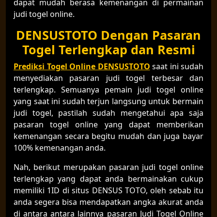
dapat mudah berasa kemenangan di permainan
judi togel online.
DENSUSTOTO Dengan Pasaran
Togel Terlengkap dan Resmi
Prediksi Togel Online DENSUSTOTO
saat ini sudah
menyediakan pasaran judi togel terbesar dan
terlengkap. Semuanya pemain judi togel online
yang saat ini sudah terjun langsung untuk bermain
judi togel, pastilah sudah mengetahui apa saja
pasaran togel online yang dapat memberikan
kemenangan secara begitu mudah dan juga bayar
100% kemenangan anda.
Nah, berikut merupakan pasaran judi togel online
terlengkap yang dapat anda bermainakan cukup
memiliki 1ID di situs DENSUS TOTO, oleh sebab itu
anda segera bisa mendapatkan angka akurat anda
di antara antara lainnya pasaran Judi Togel Online