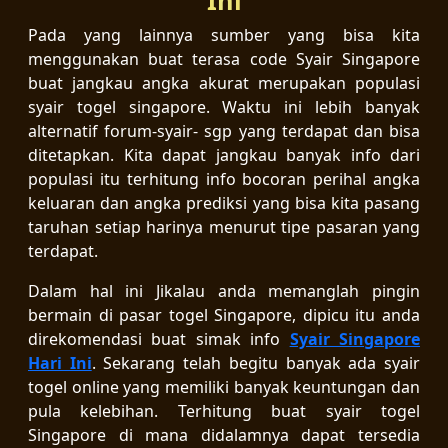
Pada yang lainnya sumber yang bisa kita
menggunakan buat terasa code Syair Singapore
buat jangkau angka akurat merupakan populasi
syair togel singapore. Waktu ini lebih banyak
alternatif forum-syair- sgp yang terdapat dan bisa
ditetapkan. Kita dapat jangkau banyak info dari
populasi itu terhitung info bocoran perihal angka
keluaran dan angka prediksi yang bisa kita pasang
taruhan setiap harinya menurut tipe pasaran yang
terdapat.
Dalam hal ini Jikalau anda memanglah pingin
bermain di pasar togel Singapore, dipicu itu anda
direkomendasi buat simak info
Syair Singapore
Hari Ini
. Sekarang telah begitu banyak ada syair
togel online yang memiliki banyak keuntungan dan
pula kelebihan. Terhitung buat syair togel
Singapore di mana didalamnya dapat tersedia