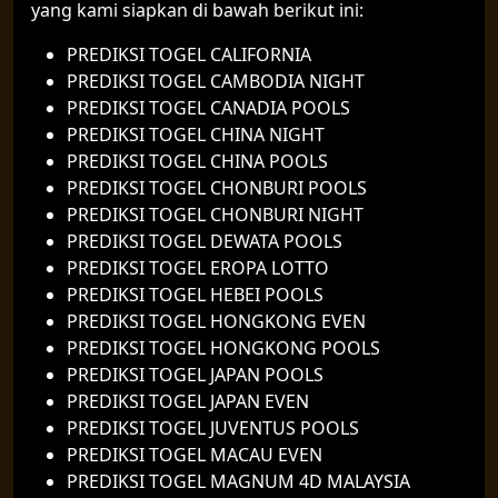
yang kami siapkan di bawah berikut ini:
PREDIKSI TOGEL CALIFORNIA
PREDIKSI TOGEL CAMBODIA NIGHT
PREDIKSI TOGEL CANADIA POOLS
PREDIKSI TOGEL CHINA NIGHT
PREDIKSI TOGEL CHINA POOLS
PREDIKSI TOGEL CHONBURI POOLS
PREDIKSI TOGEL CHONBURI NIGHT
PREDIKSI TOGEL DEWATA POOLS
PREDIKSI TOGEL EROPA LOTTO
PREDIKSI TOGEL HEBEI POOLS
PREDIKSI TOGEL HONGKONG EVEN
PREDIKSI TOGEL HONGKONG POOLS
PREDIKSI TOGEL JAPAN POOLS
PREDIKSI TOGEL JAPAN EVEN
PREDIKSI TOGEL JUVENTUS POOLS
PREDIKSI TOGEL MACAU EVEN
PREDIKSI TOGEL MAGNUM 4D MALAYSIA