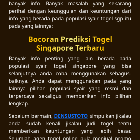
banyak info. Banyak masalah yang sekarang
perihal dengan keunggulan dan keuntungan dari
info yang berada pada populasi syair togel sgp itu
pada yang lainnya:
Bocoran Prediksi Togel
Singapore Terbaru
Banyak info penting yang lain berada pada
populasi syair togel singapore yang bisa
selanjutnya anda coba menggunakan sebagus-
baiknya. Anda dapat menggunakan pada yang
lainnya pilihan populasi syair yang resmi dan
terpercaya sekaligus memberikan info pilihan
lengkap.
Sebelum bermain,
DENSUSTOTO
simpulkan jikalau
anda sudah kenali jikalau judi togel tentu
memberikan keuntungan yang lebih besar.
Sejumlah agen togel online pula menjual promo