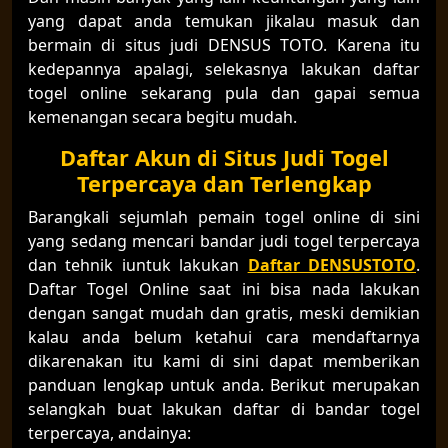
yang dapat anda temukan jikalau masuk dan
bermain di situs judi DENSUS TOTO. Karena itu
kedepannya apalagi, selekasnya lakukan daftar
togel online sekarang pula dan gapai semua
kemenangan secara begitu mudah.
Daftar Akun di Situs Judi Togel
Terpercaya dan Terlengkap
Barangkali sejumlah pemain togel online di sini
yang sedang mencari bandar judi togel terpercaya
dan tehnik iuntuk lakukan
Daftar DENSUSTOTO
.
Daftar Togel Online saat ini bisa nada lakukan
dengan sangat mudah dan gratis, meski demikian
kalau anda belum ketahui cara mendaftarnya
dikarenakan itu kami di sini dapat memberikan
panduan lengkap untuk anda. Berikut merupakan
selangkah buat lakukan daftar di bandar togel
terpercaya, andainya: