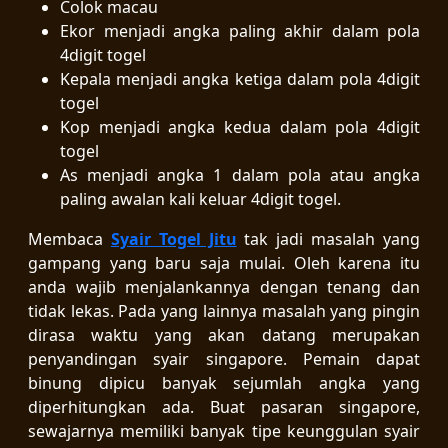
Colok macau
Ekor menjadi angka paling akhir dalam pola
4digit togel
Kepala menjadi angka ketiga dalam pola 4digit
togel
Kop menjadi angka kedua dalam pola 4digit
togel
As menjadi angka 1 dalam pola atau angka
paling awalan kali keluar 4digit togel.
Membaca
Syair Togel Jitu
tak jadi masalah yang
gampang yang baru saja mulai. Oleh karena itu
anda wajib menjalankannya dengan tenang dan
tidak lekas. Pada yang lainnya masalah yang pingin
dirasa waktu yang akan datang merupakan
penyandingan syair singapore. Pemain dapat
binung dipicu banyak sejumlah angka yang
diperhitungkan ada. Buat pasaran singapore,
sewajarnya memiliki banyak tipe keunggulan syair