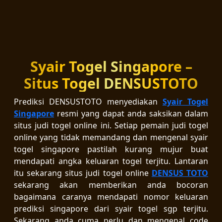
Syair Togel Singapore –
Situs Togel DENSUSTOTO
Prediksi DENSUSTOTO menyediakan
Syair Togel
Singapore
resmi yang dapat anda saksikan dalam
situs judi togel online ini. Setiap pemain judi togel
online yang tidak memandang dan mengenal syair
togel singapore pastilah kurang mujur buat
mendapati angka keluaran togel terjitu. Lantaran
itu sekarang situs judi togel online
DENSUS TOTO
sekarang akan memberikan anda bocoran
bagaimana caranya mendapati nomor keluaran
prediksi singapore dari syair togel sgp terjitu.
Sekarang anda cuma perlu dan mengenal code