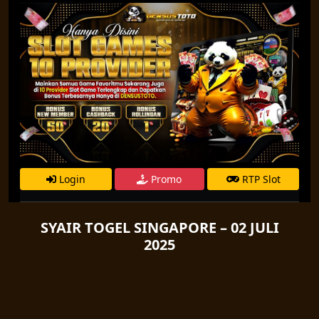
Login
Promo
RTP Slot
SYAIR TOGEL SINGAPORE – 02 JULI
2025