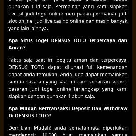
gunakan 1 id saja. Permainan yang kami siapkan
kecuali judi togel online merupakan permainan judi
slot online, judi live casino online dan masih banyak
yang lain lainnya.
Apa Situs Togel DENSUS TOTO Terpercaya dan
Aman?
Fakta saja saat ini begitu aman dan terpercaya,
DENSUS TOTO dapat dilunasi full kemenangan
dapat anda temukan. Anda juga dapat memainkan
semua pasaran yang saat ini kami sedaikan seperti
pasaran judi togel online terlengkap yang kami
siapkan dengan gunakan 1 akun saja.
Apa Mudah
Bert
ransaksi Deposit Dan Withdraw
Di DENSUS TOTO?
Demikian Mudah! anda semata-mata diperlukan
mendeposit 10.000 buat memainkan semua