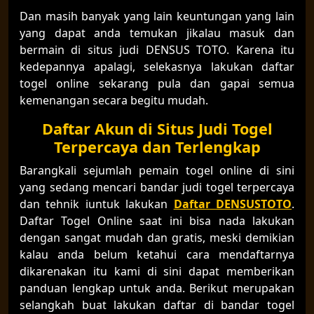
Dan masih banyak yang lain keuntungan yang lain
yang dapat anda temukan jikalau masuk dan
bermain di situs judi DENSUS TOTO. Karena itu
kedepannya apalagi, selekasnya lakukan daftar
togel online sekarang pula dan gapai semua
kemenangan secara begitu mudah.
Daftar Akun di Situs Judi Togel
Terpercaya dan Terlengkap
Barangkali sejumlah pemain togel online di sini
yang sedang mencari bandar judi togel terpercaya
dan tehnik iuntuk lakukan
Daftar DENSUSTOTO
.
Daftar Togel Online saat ini bisa nada lakukan
dengan sangat mudah dan gratis, meski demikian
kalau anda belum ketahui cara mendaftarnya
dikarenakan itu kami di sini dapat memberikan
panduan lengkap untuk anda. Berikut merupakan
selangkah buat lakukan daftar di bandar togel