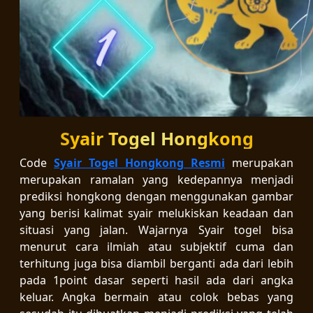
Syair Togel Hongkong
Code
Syair Togel Hongkong Resmi
merupakan
merupakan ramalan yang kedepannya menjadi
prediksi hongkong dengan menggunakan gambar
yang berisi kalimat syair melukiskan keadaan dan
situasi yang jalan. Wajarnya Syair togel bisa
menurut cara ilmiah atau subjektif cuma dan
terhitung juga bisa diambil berganti ada dari lebih
pada 1point dasar seperti hasil ada dari angka
keluar. Angka bermain atau colok bebas yang