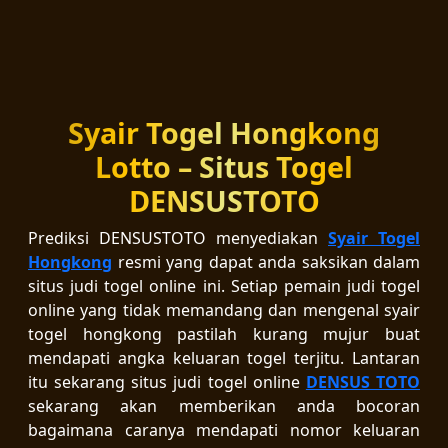
Syair Togel Hongkong
Lotto – Situs Togel
DENSUSTOTO
Prediksi DENSUSTOTO menyediakan
Syair Togel
Hongkong
resmi yang dapat anda saksikan dalam
situs judi togel online ini. Setiap pemain judi togel
online yang tidak memandang dan mengenal syair
togel hongkong pastilah kurang mujur buat
mendapati angka keluaran togel terjitu. Lantaran
itu sekarang situs judi togel online
DENSUS TOTO
sekarang akan memberikan anda bocoran
bagaimana caranya mendapati nomor keluaran