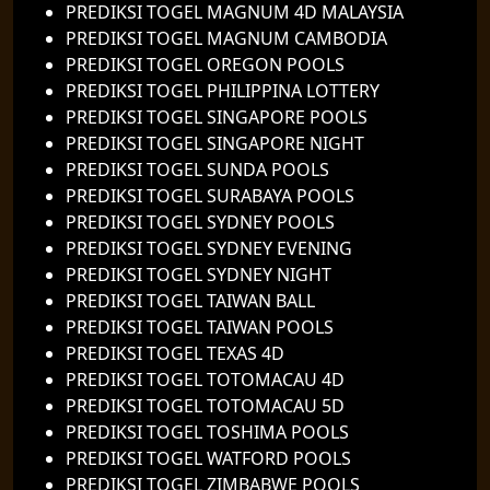
PREDIKSI TOGEL MAGNUM 4D MALAYSIA
PREDIKSI TOGEL MAGNUM CAMBODIA
PREDIKSI TOGEL OREGON POOLS
PREDIKSI TOGEL PHILIPPINA LOTTERY
PREDIKSI TOGEL SINGAPORE POOLS
PREDIKSI TOGEL SINGAPORE NIGHT
PREDIKSI TOGEL SUNDA POOLS
PREDIKSI TOGEL SURABAYA POOLS
PREDIKSI TOGEL SYDNEY POOLS
PREDIKSI TOGEL SYDNEY EVENING
PREDIKSI TOGEL SYDNEY NIGHT
PREDIKSI TOGEL TAIWAN BALL
PREDIKSI TOGEL TAIWAN POOLS
PREDIKSI TOGEL TEXAS 4D
PREDIKSI TOGEL TOTOMACAU 4D
PREDIKSI TOGEL TOTOMACAU 5D
PREDIKSI TOGEL TOSHIMA POOLS
PREDIKSI TOGEL WATFORD POOLS
PREDIKSI TOGEL ZIMBABWE POOLS