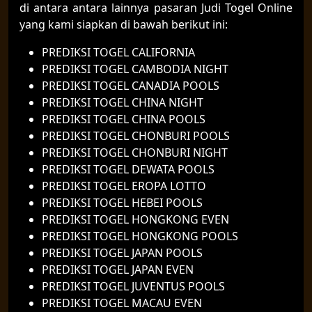
di antara antara lainnya pasaran Judi Togel Online
yang kami siapkan di bawah berikut ini:
PREDIKSI TOGEL CALIFORNIA
PREDIKSI TOGEL CAMBODIA NIGHT
PREDIKSI TOGEL CANADIA POOLS
PREDIKSI TOGEL CHINA NIGHT
PREDIKSI TOGEL CHINA POOLS
PREDIKSI TOGEL CHONBURI POOLS
PREDIKSI TOGEL CHONBURI NIGHT
PREDIKSI TOGEL DEWATA POOLS
PREDIKSI TOGEL EROPA LOTTO
PREDIKSI TOGEL HEBEI POOLS
PREDIKSI TOGEL HONGKONG EVEN
PREDIKSI TOGEL HONGKONG POOLS
PREDIKSI TOGEL JAPAN POOLS
PREDIKSI TOGEL JAPAN EVEN
PREDIKSI TOGEL JUVENTUS POOLS
PREDIKSI TOGEL MACAU EVEN