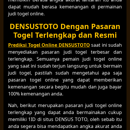
dapat mudah berasa kemenangan di permainan
judi togel online.
DENSUSTOTO Dengan Pasaran
Togel Terlengkap dan Resmi
Prediksi Togel Online DENSUSTOTO
saat ini sudah
menyediakan pasaran judi togel terbesar dan
terlengkap. Semuanya pemain judi togel online
yang saat ini sudah terjun langsung untuk bermain
judi togel, pastilah sudah mengetahui apa saja
pasaran togel online yang dapat memberikan
kemenangan secara begitu mudah dan juga bayar
100% kemenangan anda.
Nah, berikut merupakan pasaran judi togel online
terlengkap yang dapat anda bermainakan cukup
memiliki 1ID di situs DENSUS TOTO, oleh sebab itu
anda segera bisa mendapatkan angka akurat anda