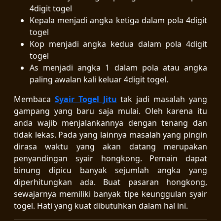
4digit togel
Kepala menjadi angka ketiga dalam pola 4digit
togel
Kop menjadi angka kedua dalam pola 4digit
togel
As menjadi angka 1 dalam pola atau angka
paling awalan kali keluar 4digit togel.
Membaca
Syair Togel Jitu
tak jadi masalah yang
gampang yang baru saja mulai. Oleh karena itu
anda wajib menjalankannya dengan tenang dan
tidak lekas. Pada yang lainnya masalah yang pingin
dirasa waktu yang akan datang merupakan
penyandingan syair hongkong. Pemain dapat
binung dipicu banyak sejumlah angka yang
diperhitungkan ada. Buat pasaran hongkong,
sewajarnya memiliki banyak tipe keunggulan syair
togel. Hati yang kuat dibutuhkan dalam hal ini.