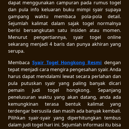
dapat menggunakan campuran pada rumus togel
dan pula info keluaran buku mimpi syair supaya
gampang waktu membaca pola-pola detail.
Sejumlah kalimat dalam sajak togel normalnya
berisi bersangkutan satu insiden atau momen.
Menurut pengertiannya, syair togel online
sekarang menjadi 4 baris dan punya akhiran yang
serupa.
Membaca
Syair Togel Hongkong Resmi
dengan
tepat menjadi cara mengira pengesahan syair. Anda
harus dapat mendalami lewat secara perlahan dan
pula putuskan syair yang paling banyak dicari
pemain judi togel hongkong. Sepanjang
penelusuran waktu yang akan datang, anda ada
kemungkinan terasa bentuk kalimat yang
terdengar bersusila dan masih ada banyak kembali.
Pilihkan syair-syair yang diperhitungkan tembus
dalam judi togel hari ini. Sejumlah informasi itu bisa