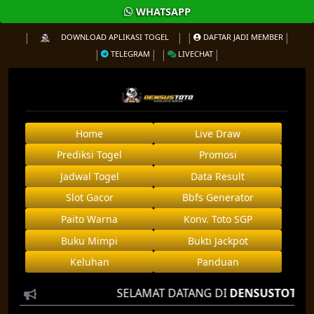
WHATSAPP
DOWNLOAD APLIKASI TOGEL
DAFTAR JADI MEMBER
TELEGRAM
LIVECHAT
Home
Live Draw
Prediksi Togel
Promosi
Jadwal Togel
Data Result
Slot Gacor
Bbfs Generator
Paito Warna
Konv. Toto SGP
Buku Mimpi
Bukti Jackpot
Keluhan
Panduan
SELAMAT DATANG DI
DENSUSTOTO
AGEN T