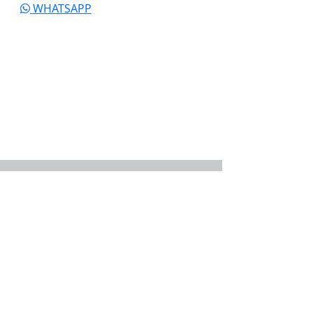
WHATSAPP
MINGGU, 09 AGU 2026 (
08:11:37 AM
)
Promosi
SELAMAT DATANG DI
DENSUSTOTO
AGEN TOGEL, S
IL 2026
tus Togel