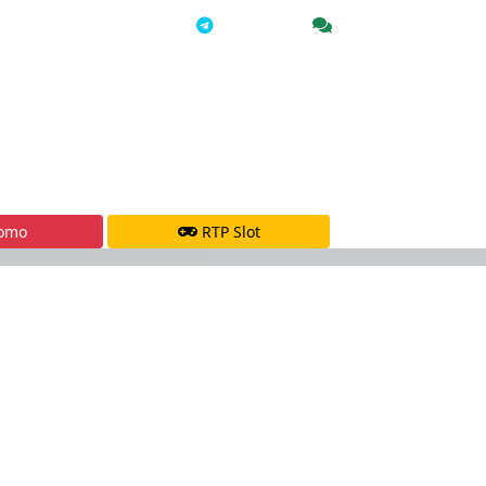
Daftar Jadi Member
Telegram
Livechat
el
Slot Gacor
Alat Togel
Data Result
Bukti Jackpot
omo
RTP Slot
TOGEL HONGKONG LOTTO – 29 APR
gel Hongkong Lotto – Si