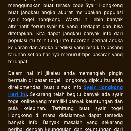
menggunakan buat terasa code Syair Hongkong
buat jangkau angka akurat merupakan populasi
syair togel hongkong. Waktu ini lebih banyak
alternatif forum-syair-hk yang terdapat dan bisa
ditetapkan. Kita dapat jangkau banyak info dari
populasi itu terhitung info bocoran perihal angka
keluaran dan angka prediksi yang bisa kita pasang
taruhan setiap harinya menurut tipe pasaran yang
terdapat.
Dalam hal ini Jikalau anda memanglah pingin
bermain di pasar togel Hongkong, dipicu itu anda
direkomendasi buat simak info
Syair Hongkong
Hari Ini
. Sekarang telah begitu banyak ada syair
togel online yang memiliki banyak keuntungan dan
pula kelebihan. Terhitung buat syair togel
Hongkong di mana didalamnya dapat tersedia
banyak info. Banyak masalah yang sekarang
perihal dengan keunggulan dan keuntungan dari