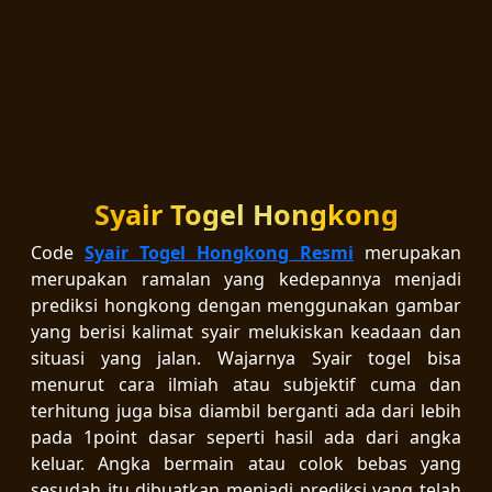
Syair Togel Hongkong
Code
Syair Togel Hongkong Resmi
merupakan
merupakan ramalan yang kedepannya menjadi
prediksi hongkong dengan menggunakan gambar
yang berisi kalimat syair melukiskan keadaan dan
situasi yang jalan. Wajarnya Syair togel bisa
menurut cara ilmiah atau subjektif cuma dan
terhitung juga bisa diambil berganti ada dari lebih
pada 1point dasar seperti hasil ada dari angka
keluar. Angka bermain atau colok bebas yang
sesudah itu dibuatkan menjadi prediksi yang telah