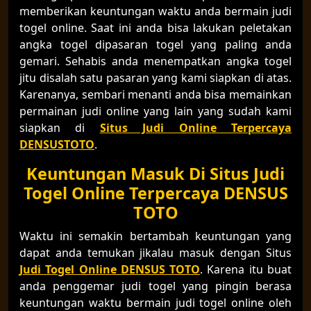
memberikan keuntungan waktu anda bermain judi
togel online. Saat ini anda bisa lakukan peletakan
angka togel dipasaran togel yang paling anda
gemari. Sehabis anda menempatkan angka togel
jitu disalah satu pasaran yang kami siapkan di atas.
Karenanya, sembari menanti anda bisa memainkan
permainan judi online yang lain yang sudah kami
siapkan di
Situs Judi Online Terpercaya
DENSUSTOTO
.
Keuntungan Masuk Di Situs Judi
Togel Online Terpercaya DENSUS
TOTO
Waktu ini semakin bertambah keuntungan yang
dapat anda temukan jikalau masuk dengan Situs
Judi Togel Online DENSUS TOTO
. Karena itu buat
anda penggemar judi togel yang pingin berasa
keuntungan waktu bermain judi togel online oleh