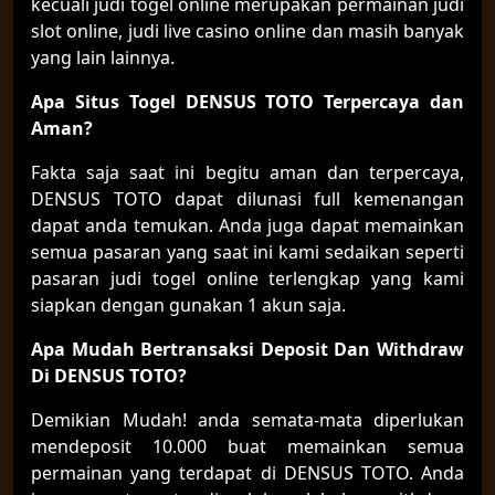
kecuali judi togel online merupakan permainan judi
slot online, judi live casino online dan masih banyak
yang lain lainnya.
Apa Situs Togel DENSUS TOTO Terpercaya dan
Aman?
Fakta saja saat ini begitu aman dan terpercaya,
DENSUS TOTO dapat dilunasi full kemenangan
dapat anda temukan. Anda juga dapat memainkan
semua pasaran yang saat ini kami sedaikan seperti
pasaran judi togel online terlengkap yang kami
siapkan dengan gunakan 1 akun saja.
Apa Mudah
Bert
ransaksi Deposit Dan Withdraw
Di DENSUS TOTO?
Demikian Mudah! anda semata-mata diperlukan
mendeposit 10.000 buat memainkan semua
permainan yang terdapat di DENSUS TOTO. Anda