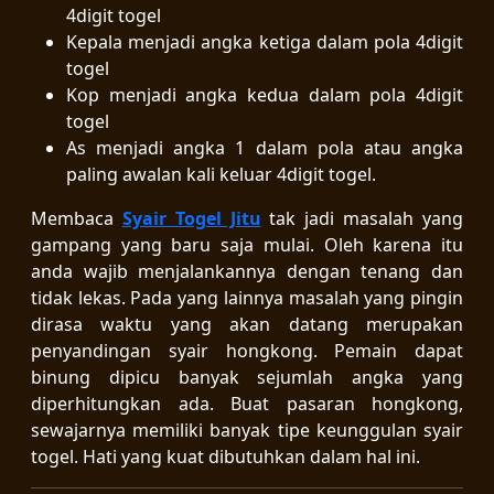
4digit togel
Kepala menjadi angka ketiga dalam pola 4digit
togel
Kop menjadi angka kedua dalam pola 4digit
togel
As menjadi angka 1 dalam pola atau angka
paling awalan kali keluar 4digit togel.
Membaca
Syair Togel Jitu
tak jadi masalah yang
gampang yang baru saja mulai. Oleh karena itu
anda wajib menjalankannya dengan tenang dan
tidak lekas. Pada yang lainnya masalah yang pingin
dirasa waktu yang akan datang merupakan
penyandingan syair hongkong. Pemain dapat
binung dipicu banyak sejumlah angka yang
diperhitungkan ada. Buat pasaran hongkong,
sewajarnya memiliki banyak tipe keunggulan syair
togel. Hati yang kuat dibutuhkan dalam hal ini.