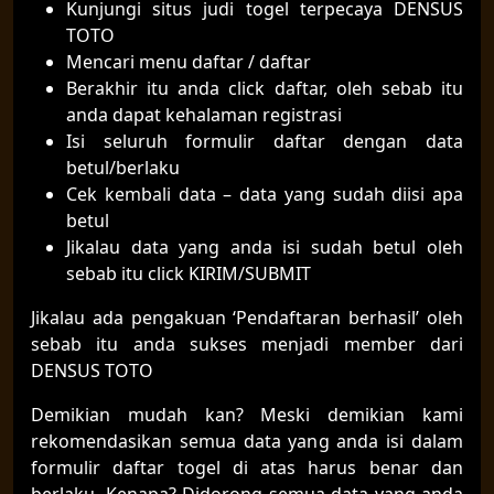
Kunjungi situs judi togel terpecaya DENSUS
TOTO
Mencari menu daftar / daftar
Berakhir itu anda click daftar, oleh sebab itu
anda dapat kehalaman registrasi
Isi seluruh formulir daftar dengan data
betul/berlaku
Cek kembali data – data yang sudah diisi apa
betul
Jikalau data yang anda isi sudah betul oleh
sebab itu click KIRIM/SUBMIT
Jikalau ada pengakuan ‘Pendaftaran berhasil’ oleh
sebab itu anda sukses menjadi member dari
DENSUS TOTO
Demikian mudah kan? Meski demikian kami
rekomendasikan semua data yang anda isi dalam
formulir daftar togel di atas harus benar dan
berlaku. Kenapa? Didorong semua data yang anda