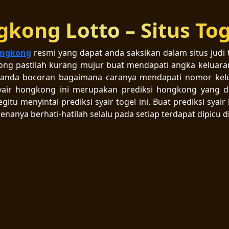
ngkong Lotto – Situs T
ongkong
resmi yang dapat anda saksikan dalam situs judi to
 pastilah kurang mujur buat mendapati angka keluaran tog
da bocoran bagaimana caranya mendapati nomor keluara
r hongkong ini merupakan prediksi hongkong yang ditu
gitu menyintai prediksi syair togel ini. Buat prediksi sy
arenanya berhati-hatilah selalu pada setiap terdapat dipicu