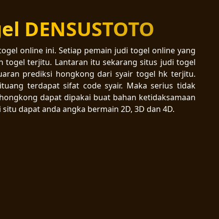
ogel DENSUSTOTO
gel online ini. Setiap pemain judi togel online yang
el terjitu. Lantaran itu sekarang situs judi togel
n prediksi hongkong dari syair togel hk terjitu.
ang terdapat sifat code syair. Maka serius tidak
air hongkong dapat dipakai buat bahan ketidaksamaan
 di situ dapat anda angka bermain 2D, 3D dan 4D.