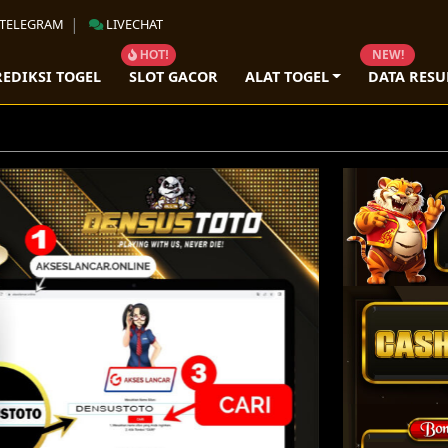
TELEGRAM
LIVECHAT
REDIKSI TOGEL
SLOT GACOR
ALAT TOGEL
DATA RESU