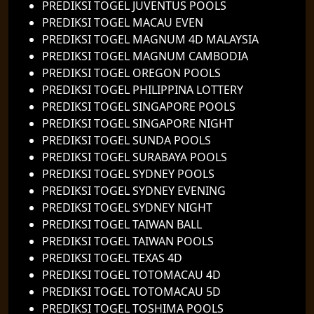
PREDIKSI TOGEL JUVENTUS POOLS
PREDIKSI TOGEL MACAU EVEN
PREDIKSI TOGEL MAGNUM 4D MALAYSIA
PREDIKSI TOGEL MAGNUM CAMBODIA
PREDIKSI TOGEL OREGON POOLS
PREDIKSI TOGEL PHILIPPINA LOTTERY
PREDIKSI TOGEL SINGAPORE POOLS
PREDIKSI TOGEL SINGAPORE NIGHT
PREDIKSI TOGEL SUNDA POOLS
PREDIKSI TOGEL SURABAYA POOLS
PREDIKSI TOGEL SYDNEY POOLS
PREDIKSI TOGEL SYDNEY EVENING
PREDIKSI TOGEL SYDNEY NIGHT
PREDIKSI TOGEL TAIWAN BALL
PREDIKSI TOGEL TAIWAN POOLS
PREDIKSI TOGEL TEXAS 4D
PREDIKSI TOGEL TOTOMACAU 4D
PREDIKSI TOGEL TOTOMACAU 5D
PREDIKSI TOGEL TOSHIMA POOLS