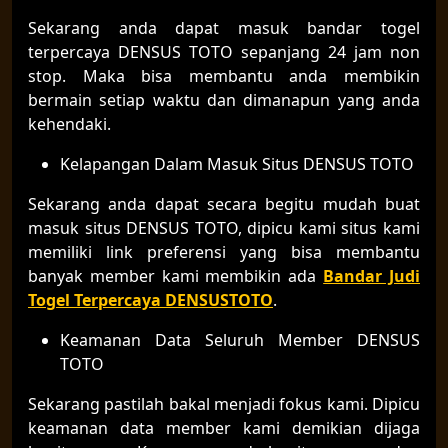
Sekarang anda dapat masuk bandar togel
terpercaya DENSUS TOTO sepanjang 24 jam non
stop. Maka bisa membantu anda membikin
bermain setiap waktu dan dimanapun yang anda
kehendaki.
Kelapangan Dalam Masuk Situs DENSUS TOTO
Sekarang anda dapat secara begitu mudah buat
masuk situs DENSUS TOTO, dipicu kami situs kami
memiliki link preferensi yang bisa membantu
banyak member kami membikin ada
Bandar Judi
Togel Terpercaya DENSUSTOTO
.
Keamanan Data Seluruh Member DENSUS
TOTO
Sekarang pastilah bakal menjadi fokus kami. Dipicu
keamanan data member kami demikian dijaga