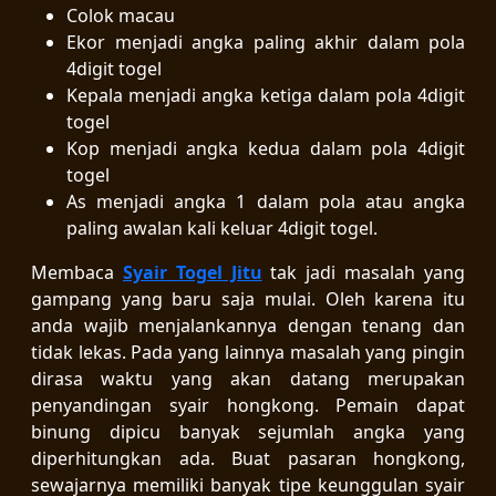
Colok macau
Ekor menjadi angka paling akhir dalam pola
4digit togel
Kepala menjadi angka ketiga dalam pola 4digit
togel
Kop menjadi angka kedua dalam pola 4digit
togel
As menjadi angka 1 dalam pola atau angka
paling awalan kali keluar 4digit togel.
Membaca
Syair Togel Jitu
tak jadi masalah yang
gampang yang baru saja mulai. Oleh karena itu
anda wajib menjalankannya dengan tenang dan
tidak lekas. Pada yang lainnya masalah yang pingin
dirasa waktu yang akan datang merupakan
penyandingan syair hongkong. Pemain dapat
binung dipicu banyak sejumlah angka yang
diperhitungkan ada. Buat pasaran hongkong,
sewajarnya memiliki banyak tipe keunggulan syair