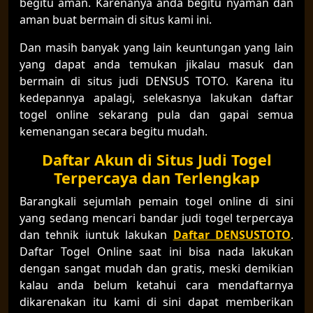
begitu aman. Karenanya anda begitu nyaman dan
aman buat bermain di situs kami ini.
Dan masih banyak yang lain keuntungan yang lain
yang dapat anda temukan jikalau masuk dan
bermain di situs judi DENSUS TOTO. Karena itu
kedepannya apalagi, selekasnya lakukan daftar
togel online sekarang pula dan gapai semua
kemenangan secara begitu mudah.
Daftar Akun di Situs Judi Togel
Terpercaya dan Terlengkap
Barangkali sejumlah pemain togel online di sini
yang sedang mencari bandar judi togel terpercaya
dan tehnik iuntuk lakukan
Daftar DENSUSTOTO
.
Daftar Togel Online saat ini bisa nada lakukan
dengan sangat mudah dan gratis, meski demikian
kalau anda belum ketahui cara mendaftarnya
dikarenakan itu kami di sini dapat memberikan