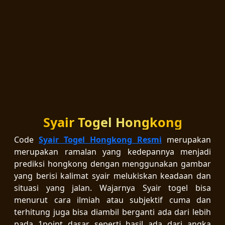
Syair Togel Hongkong
Code
Syair Togel Hongkong Resmi
merupakan
merupakan ramalan yang kedepannya menjadi
prediksi hongkong dengan menggunakan gambar
yang berisi kalimat syair melukiskan keadaan dan
situasi yang jalan. Wajarnya Syair togel bisa
menurut cara ilmiah atau subjektif cuma dan
terhitung juga bisa diambil berganti ada dari lebih
pada 1point dasar seperti hasil ada dari angka