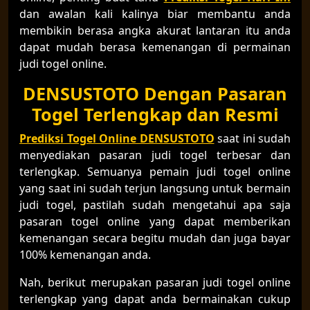
dan awalan kali kalinya biar membantu anda
membikin berasa angka akurat lantaran itu anda
dapat mudah berasa kemenangan di permainan
judi togel online.
DENSUSTOTO Dengan Pasaran
Togel Terlengkap dan Resmi
Prediksi Togel Online DENSUSTOTO
saat ini sudah
menyediakan pasaran judi togel terbesar dan
terlengkap. Semuanya pemain judi togel online
yang saat ini sudah terjun langsung untuk bermain
judi togel, pastilah sudah mengetahui apa saja
pasaran togel online yang dapat memberikan
kemenangan secara begitu mudah dan juga bayar
100% kemenangan anda.
Nah, berikut merupakan pasaran judi togel online
terlengkap yang dapat anda bermainakan cukup