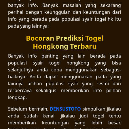
banyak info. Banyak masalah yang sekarang
perihal dengan keunggulan dan keuntungan dari
info yang berada pada populasi syair togel hk itu
pada yang lainnya:
Bocoran Prediksi Togel
Hongkong Terbaru
Banyak info penting yang lain berada pada
populasi syair togel hongkong yang bisa
selanjutnya anda coba menggunakan sebagus-
baiknya. Anda dapat menggunakan pada yang
lainnya pilihan populasi syair yang resmi dan
terpercaya sekaligus memberikan info pilihan
lengkap.
Sebelum bermain,
DENSUSTOTO
simpulkan jikalau
anda sudah kenali jikalau judi togel tentu
memberikan keuntungan yang lebih besar.