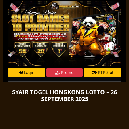
Login
Promo
RTP Slot
SYAIR TOGEL HONGKONG LOTTO – 26
SEPTEMBER 2025