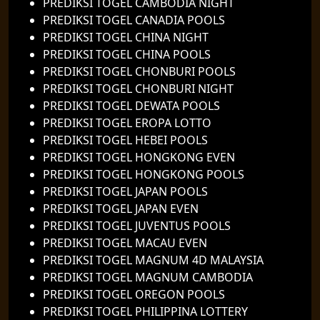
PREDIKSI TOGEL CAMBODIA NIGHT
PREDIKSI TOGEL CANADIA POOLS
PREDIKSI TOGEL CHINA NIGHT
PREDIKSI TOGEL CHINA POOLS
PREDIKSI TOGEL CHONBURI POOLS
PREDIKSI TOGEL CHONBURI NIGHT
PREDIKSI TOGEL DEWATA POOLS
PREDIKSI TOGEL EROPA LOTTO
PREDIKSI TOGEL HEBEI POOLS
PREDIKSI TOGEL HONGKONG EVEN
PREDIKSI TOGEL HONGKONG POOLS
PREDIKSI TOGEL JAPAN POOLS
PREDIKSI TOGEL JAPAN EVEN
PREDIKSI TOGEL JUVENTUS POOLS
PREDIKSI TOGEL MACAU EVEN
PREDIKSI TOGEL MAGNUM 4D MALAYSIA
PREDIKSI TOGEL MAGNUM CAMBODIA
PREDIKSI TOGEL OREGON POOLS
PREDIKSI TOGEL PHILIPPINA LOTTERY