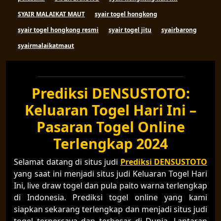
SYAIR MALAIKAT MAUT
syair togel hongkong
syair togel hongkong resmi
syair togel jitu
syairbarong
syairmalaikatmaut
Prediksi DENSUSTOTO:
Keluaran Togel Hari Ini –
Pasaran Togel Online
Terlengkap 2024
Selamat datang di situs judi
Prediksi DENSUSTOTO
yang saat ini menjadi situs judi Keluaran Togel Hari
Ini, live draw togel dan pula paito warna terlengkap
di Indonesia. Prediksi togel online yang kami
siapkan sekarang terlengkap dan menjadi situs judi