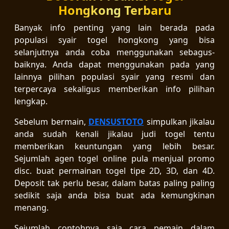
Hongkong Terbaru
Banyak info penting yang lain berada pada
populasi syair togel hongkong yang bisa
selanjutnya anda coba menggunakan sebagus-
baiknya. Anda dapat menggunakan pada yang
lainnya pilihan populasi syair yang resmi dan
terpercaya sekaligus memberikan info pilihan
lengkap.
Sebelum bermain,
DENSUSTOTO
simpulkan jikalau
anda sudah kenali jikalau judi togel tentu
memberikan keuntungan yang lebih besar.
Sejumlah agen togel online pula menjual promo
disc. buat permainan togel tipe 2D, 3D, dan 4D.
Deposit tak perlu besar, dalam batas paling paling
sedikit saja anda bisa buat ada kemungkinan
menang.
Sejumlah contohnya saja cara pemain dalam