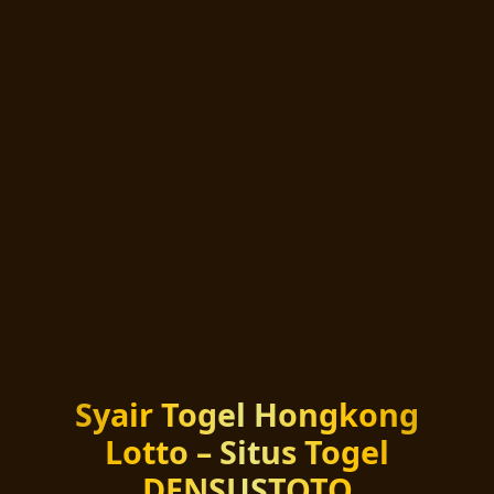
Syair Togel Hongkong
Lotto – Situs Togel
DENSUSTOTO