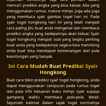
mencari prediksi angka yang bisa keluar. Ada yang
menggunakan rumus, makna mimpi, juga ada juga
yang membaca syair gambar togel hari ini. Pada
syair togel hongkong hari ini yang telah menjadi
cara paling jitu buat anda mengenal dan membaca
prediksi angka yang kedepannya akan keluar. Syair
togel hongkong menjadi soal yang begitu penting
buat anda yang kedepannya segera bisa menolong
anda buat bisa mendapati kemenangan dan pula
keuntungan yang banyak.
Ini Cara Mudah Buat Prediksi Syair
Hongkong
Buat cara bikin prediksi syair togel hongkong, anda
dapat menggunakan campuran pada rumus togel
dan pula info keluaran buku mimpi syair supaya
gampang waktu membaca pola-pola detail.
Sejumlah kalimat dalam sajak togel normalnya