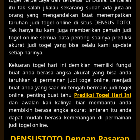
togel terpercaya dan terbesar di Dunia. Lantaran
itu tak salah jikalau sekarang sudah ada juta-an
orang yang mengandalkan buat menempatkan
taruhan judi togel online di situs DENSUS TOTO.
Tak hanya itu kami juga memberikan pemain judi
togel online semua data penting soalnya prediksi
akurat judi togel yang bisa selalu kami up-date
setiap harinya.
Keluaran togel hari ini demikian memiliki fungsi
buat anda berasa angka akurat yang bisa anda
taruhkan di permainan judi togel online. menjadi
buat anda yang saar ini tengah bermain judi togel
online, penting buat tahu
Prediksi Togel Hari Ini
dan awalan kali kalinya biar membantu anda
membikin berasa angka akurat lantaran itu anda
dapat mudah berasa kemenangan di permainan
judi togel online.
DENSUSTOTO Dengan Pasaran