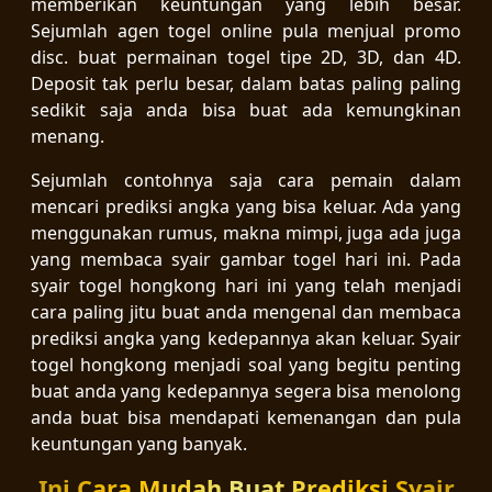
memberikan keuntungan yang lebih besar.
Sejumlah agen togel online pula menjual promo
disc. buat permainan togel tipe 2D, 3D, dan 4D.
Deposit tak perlu besar, dalam batas paling paling
sedikit saja anda bisa buat ada kemungkinan
menang.
Sejumlah contohnya saja cara pemain dalam
mencari prediksi angka yang bisa keluar. Ada yang
menggunakan rumus, makna mimpi, juga ada juga
yang membaca syair gambar togel hari ini. Pada
syair togel hongkong hari ini yang telah menjadi
cara paling jitu buat anda mengenal dan membaca
prediksi angka yang kedepannya akan keluar. Syair
togel hongkong menjadi soal yang begitu penting
buat anda yang kedepannya segera bisa menolong
anda buat bisa mendapati kemenangan dan pula
keuntungan yang banyak.
Ini Cara Mudah Buat Prediksi Syair