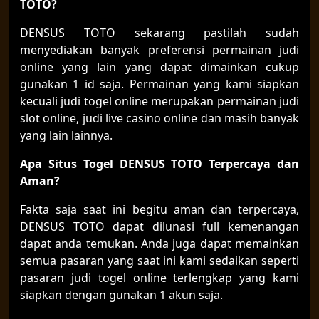
TOTO?
DENSUS TOTO sekarang pastilah sudah
menyediakan banyak preferensi permainan judi
online yang lain yang dapat dimainkan cukup
gunakan 1 id saja. Permainan yang kami siapkan
kecuali judi togel online merupakan permainan judi
slot online, judi live casino online dan masih banyak
yang lain lainnya.
Apa Situs Togel DENSUS TOTO Terpercaya dan
Aman?
Fakta saja saat ini begitu aman dan terpercaya,
DENSUS TOTO dapat dilunasi full kemenangan
dapat anda temukan. Anda juga dapat memainkan
semua pasaran yang saat ini kami sedaikan seperti
pasaran judi togel online terlengkap yang kami
siapkan dengan gunakan 1 akun saja.