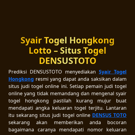
Syair Togel Hongkong
Lotto – Situs Togel
DENSUSTOTO
Prediksi DENSUSTOTO menyediakan
Syair Togel
Hongkong
resmi yang dapat anda saksikan dalam
situs judi togel online ini. Setiap pemain judi togel
online yang tidak memandang dan mengenal syair
togel hongkong pastilah kurang mujur buat
mendapati angka keluaran togel terjitu. Lantaran
itu sekarang situs judi togel online
DENSUS TOTO
sekarang akan memberikan anda bocoran
bagaimana caranya mendapati nomor keluaran