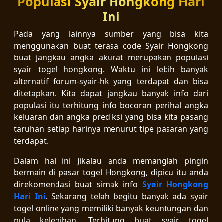
Populasi Syair Hongkong Hari
Ini
Pada yang lainnya sumber yang bisa kita
menggunakan buat terasa code Syair Hongkong
buat jangkau angka akurat merupakan populasi
syair togel hongkong. Waktu ini lebih banyak
alternatif forum-syair-hk yang terdapat dan bisa
ditetapkan. Kita dapat jangkau banyak info dari
populasi itu terhitung info bocoran perihal angka
keluaran dan angka prediksi yang bisa kita pasang
taruhan setiap harinya menurut tipe pasaran yang
terdapat.
Dalam hal ini Jikalau anda memanglah pingin
bermain di pasar togel Hongkong, dipicu itu anda
direkomendasi buat simak info
Syair Hongkong
Hari Ini
. Sekarang telah begitu banyak ada syair
togel online yang memiliki banyak keuntungan dan
pula kelebihan. Terhitung buat syair togel