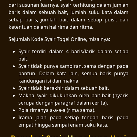
dari susunan luarnya, syair terhitung dalam jumlah
baris dalam sebuah bait, jumlah suku kata dalam
setiap baris, jumlah bait dalam setiap puisi, dan
ketentuan dalam hal rima dan ritma.
Sejumlah Kode Syair Togel Online, misalnya:
Syair terdiri dalam 4 baris/larik dalam setiap
bait.
Syair tidak punya sampiran, sama dengan pada
pantun. Dalam kata lain, semua baris punya
kandungan isi dan makna.
Syair tidak berakhir dalam sebuah bait.
Makna syair dikukuhkan oleh bait-bait (nyaris
serupa dengan paragraf dalam cerita).
Pola rimanya a-a-a-a (rima sama).
Irama jalan pada setiap tengah baris pada
empat hingga sampai enam suku kata.