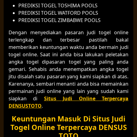
PREDIKSI TOGEL TOSHIMA POOLS
PREDIKSI TOGEL WATFORD POOLS
PREDIKSI TOGEL ZIMBABWE POOLS
Dengan menyediakan pasaran judi togel online
terlengkap dan terbesar pastilah bakal
memberikan keuntungan waktu anda bermain judi
togel online. Saat ini anda bisa lakukan peletakan
angka togel dipasaran togel yang paling anda
gemari. Sehabis anda menempatkan angka togel
jitu disalah satu pasaran yang kami siapkan di atas.
Karenanya, sembari menanti anda bisa memainkan
permainan judi online yang lain yang sudah kami
siapkan di
Situs Judi Online Terpercaya
DENSUSTOTO
.
Keuntungan Masuk Di Situs Judi
Togel Online Terpercaya DENSUS
TOTO