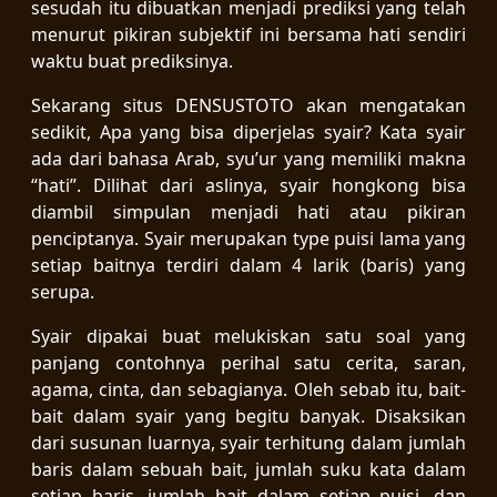
sesudah itu dibuatkan menjadi prediksi yang telah
menurut pikiran subjektif ini bersama hati sendiri
waktu buat prediksinya.
Sekarang situs DENSUSTOTO akan mengatakan
sedikit, Apa yang bisa diperjelas syair? Kata syair
ada dari bahasa Arab, syu’ur yang memiliki makna
“hati”. Dilihat dari aslinya, syair hongkong bisa
diambil simpulan menjadi hati atau pikiran
penciptanya. Syair merupakan type puisi lama yang
setiap baitnya terdiri dalam 4 larik (baris) yang
serupa.
Syair dipakai buat melukiskan satu soal yang
panjang contohnya perihal satu cerita, saran,
agama, cinta, dan sebagianya. Oleh sebab itu, bait-
bait dalam syair yang begitu banyak. Disaksikan
dari susunan luarnya, syair terhitung dalam jumlah
baris dalam sebuah bait, jumlah suku kata dalam
setiap baris, jumlah bait dalam setiap puisi, dan