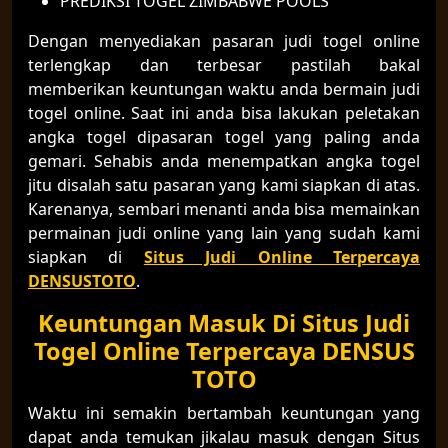
PREDIKSI TOGEL ZIMBABWE POOLS
Dengan menyediakan pasaran judi togel online
terlengkap dan terbesar pastilah bakal
memberikan keuntungan waktu anda bermain judi
togel online. Saat ini anda bisa lakukan peletakan
angka togel dipasaran togel yang paling anda
gemari. Sehabis anda menempatkan angka togel
jitu disalah satu pasaran yang kami siapkan di atas.
Karenanya, sembari menanti anda bisa memainkan
permainan judi online yang lain yang sudah kami
siapkan di
Situs Judi Online Terpercaya
DENSUSTOTO
.
Keuntungan Masuk Di Situs Judi
Togel Online Terpercaya DENSUS
TOTO
Waktu ini semakin bertambah keuntungan yang
dapat anda temukan jikalau masuk dengan Situs