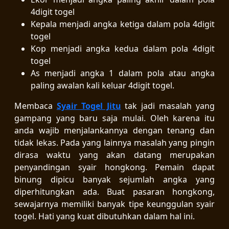
4digit togel
Kepala menjadi angka ketiga dalam pola 4digit
togel
Kop menjadi angka kedua dalam pola 4digit
togel
As menjadi angka 1 dalam pola atau angka
paling awalan kali keluar 4digit togel.
Membaca
Syair Togel Jitu
tak jadi masalah yang
gampang yang baru saja mulai. Oleh karena itu
anda wajib menjalankannya dengan tenang dan
tidak lekas. Pada yang lainnya masalah yang pingin
dirasa waktu yang akan datang merupakan
penyandingan syair hongkong. Pemain dapat
binung dipicu banyak sejumlah angka yang
diperhitungkan ada. Buat pasaran hongkong,
sewajarnya memiliki banyak tipe keunggulan syair
togel. Hati yang kuat dibutuhkan dalam hal ini.