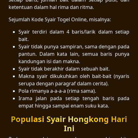
ketentuan dalam hal rima dan ritma.
Sejumlah Kode Syair Togel Online, misalnya:
Syair terdiri dalam 4 baris/larik dalam setiap
bait.
Syair tidak punya sampiran, sama dengan pada
pantun. Dalam kata lain, semua baris punya
kandungan isi dan makna.
Syair tidak berakhir dalam sebuah bait.
Makna syair dikukuhkan oleh bait-bait (nyaris
serupa dengan paragraf dalam cerita).
Pola rimanya a-a-a-a (rima sama).
Irama jalan pada setiap tengah baris pada
empat hingga sampai enam suku kata.
Populasi Syair Hongkong Hari
Ini