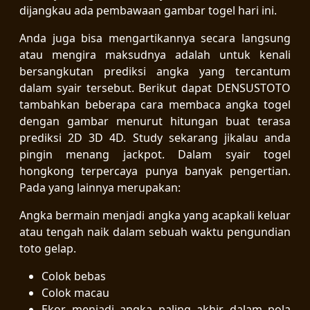
dijangkau ada pembawaan gambar togel hari ini.
Anda juga bisa mengartikannya secara langsung
atau mengira maksudnya adalah untuk kenali
bersangkutan prediksi angka yang tercantum
dalam syair tersebut. Berikut dapat DENSUSTOTO
tambahkan beberapa cara membaca angka togel
dengan gambar menurut hitungan buat terasa
prediksi 2D 3D 4D. Study sekarang jikalau anda
pingin menang jackpot. Dalam syair togel
hongkong terpercaya punya banyak pengertian.
Pada yang lainnya merupakan:
Angka bermain menjadi angka yang acapkali keluar
atau tengah naik dalam sebuah waktu pengundian
toto gelap.
Colok bebas
Colok macau
Ekor menjadi angka paling akhir dalam pola