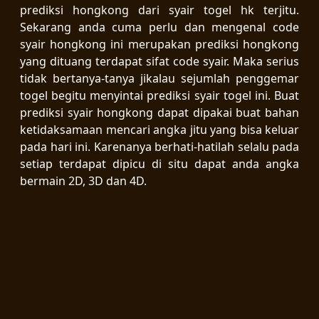
prediksi hongkong dari syair togel hk terjitu.
Sekarang anda cuma perlu dan mengenal code
syair hongkong ini merupakan prediksi hongkong
yang dituang terdapat sifat code syair. Maka serius
tidak bertanya-tanya jikalau sejumlah penggemar
togel begitu menyintai prediksi syair togel ini. Buat
prediksi syair hongkong dapat dipakai buat bahan
ketidaksamaan mencari angka jitu yang bisa keluar
pada hari ini. Karenanya berhati-hatilah selalu pada
setiap terdapat dipicu di situ dapat anda angka
bermain 2D, 3D dan 4D.