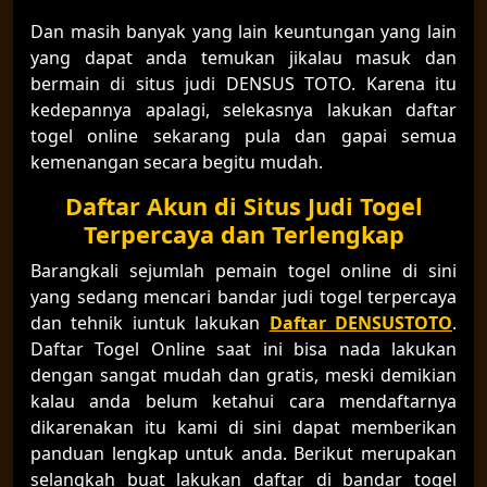
Dan masih banyak yang lain keuntungan yang lain
yang dapat anda temukan jikalau masuk dan
bermain di situs judi DENSUS TOTO. Karena itu
kedepannya apalagi, selekasnya lakukan daftar
togel online sekarang pula dan gapai semua
kemenangan secara begitu mudah.
Daftar Akun di Situs Judi Togel
Terpercaya dan Terlengkap
Barangkali sejumlah pemain togel online di sini
yang sedang mencari bandar judi togel terpercaya
dan tehnik iuntuk lakukan
Daftar DENSUSTOTO
.
Daftar Togel Online saat ini bisa nada lakukan
dengan sangat mudah dan gratis, meski demikian
kalau anda belum ketahui cara mendaftarnya
dikarenakan itu kami di sini dapat memberikan
panduan lengkap untuk anda. Berikut merupakan
selangkah buat lakukan daftar di bandar togel