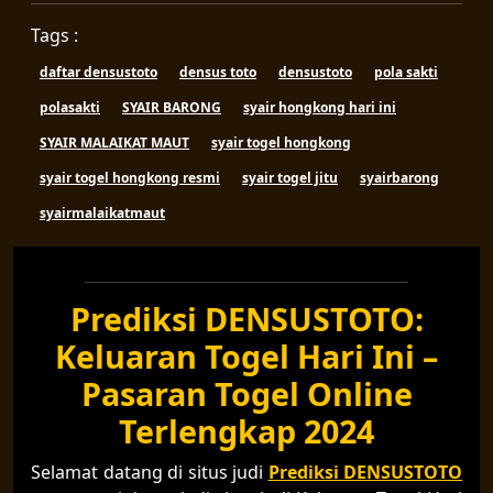
Tags :
daftar densustoto
densus toto
densustoto
pola sakti
polasakti
SYAIR BARONG
syair hongkong hari ini
SYAIR MALAIKAT MAUT
syair togel hongkong
syair togel hongkong resmi
syair togel jitu
syairbarong
syairmalaikatmaut
Prediksi DENSUSTOTO:
Keluaran Togel Hari Ini –
Pasaran Togel Online
Terlengkap 2024
Selamat datang di situs judi
Prediksi DENSUSTOTO