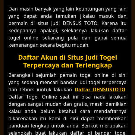
Dan masih banyak yang lain keuntungan yang lain
yang dapat anda temukan jikalau masuk dan
bermain di situs judi DENSUS TOTO. Karena itu
kedepannya apalagi, selekasnya lakukan daftar
togel online sekarang pula dan gapai semua
kemenangan secara begitu mudah.
Daftar Akun di Situs Judi Togel
Terpercaya dan Terlengkap
Barangkali sejumlah pemain togel online di sini
yang sedang mencari bandar judi togel terpercaya
dan tehnik iuntuk lakukan
Daftar DENSUSTOTO
.
Daftar Togel Online saat ini bisa nada lakukan
dengan sangat mudah dan gratis, meski demikian
kalau anda belum ketahui cara mendaftarnya
dikarenakan itu kami di sini dapat memberikan
panduan lengkap untuk anda. Berikut merupakan
selangkah buat lakukan daftar di bandar togel