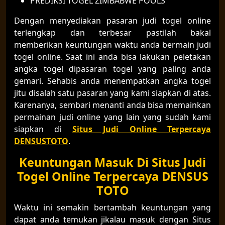
PREDIKSI TOGEL ZIMBABWE POOLS
Dengan menyediakan pasaran judi togel online
terlengkap dan terbesar pastilah bakal
memberikan keuntungan waktu anda bermain judi
togel online. Saat ini anda bisa lakukan peletakan
angka togel dipasaran togel yang paling anda
gemari. Sehabis anda menempatkan angka togel
jitu disalah satu pasaran yang kami siapkan di atas.
Karenanya, sembari menanti anda bisa memainkan
permainan judi online yang lain yang sudah kami
siapkan di
Situs Judi Online Terpercaya
DENSUSTOTO
.
Keuntungan Masuk Di Situs Judi
Togel Online Terpercaya DENSUS
TOTO
Waktu ini semakin bertambah keuntungan yang
dapat anda temukan jikalau masuk dengan Situs