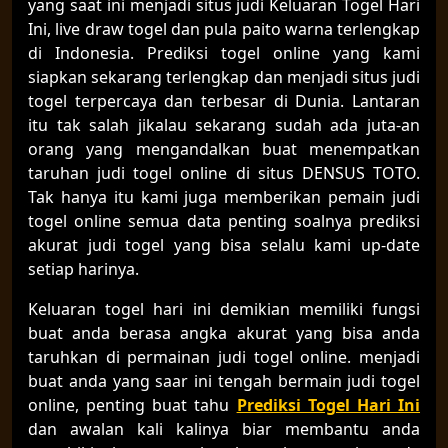
yang saat ini menjadi situs judi Keluaran Togel Hari
Ini, live draw togel dan pula paito warna terlengkap
di Indonesia. Prediksi togel online yang kami
siapkan sekarang terlengkap dan menjadi situs judi
togel terpercaya dan terbesar di Dunia. Lantaran
itu tak salah jikalau sekarang sudah ada juta-an
orang yang mengandalkan buat menempatkan
taruhan judi togel online di situs DENSUS TOTO.
Tak hanya itu kami juga memberikan pemain judi
togel online semua data penting soalnya prediksi
akurat judi togel yang bisa selalu kami up-date
setiap harinya.
Keluaran togel hari ini demikian memiliki fungsi
buat anda berasa angka akurat yang bisa anda
taruhkan di permainan judi togel online. menjadi
buat anda yang saar ini tengah bermain judi togel
online, penting buat tahu
Prediksi Togel Hari Ini
dan awalan kali kalinya biar membantu anda