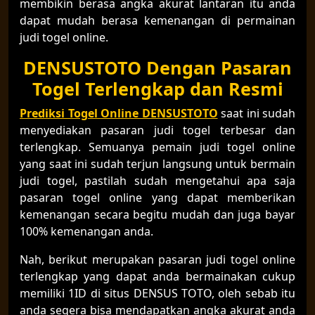
membikin berasa angka akurat lantaran itu anda
dapat mudah berasa kemenangan di permainan
judi togel online.
DENSUSTOTO Dengan Pasaran
Togel Terlengkap dan Resmi
Prediksi Togel Online DENSUSTOTO
saat ini sudah
menyediakan pasaran judi togel terbesar dan
terlengkap. Semuanya pemain judi togel online
yang saat ini sudah terjun langsung untuk bermain
judi togel, pastilah sudah mengetahui apa saja
pasaran togel online yang dapat memberikan
kemenangan secara begitu mudah dan juga bayar
100% kemenangan anda.
Nah, berikut merupakan pasaran judi togel online
terlengkap yang dapat anda bermainakan cukup
memiliki 1ID di situs DENSUS TOTO, oleh sebab itu
anda segera bisa mendapatkan angka akurat anda