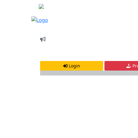
Download Aplikasi Togel
Home
Live Draw
Prediksi Tog
Login
Pr
SYAIR 
Syair To