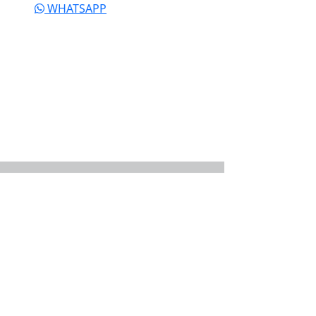
WHATSAPP
JUMAT, 07 AGU 2026 (
13:52:20 PM
)
Promosi
SELAMAT DATANG DI
DENSUSTOTO
AGEN TOGEL, S
IL 2026
tus Togel