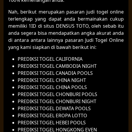
Nah, berikut merupakan pasaran judi togel online
terlengkap yang dapat anda bermainakan cukup
memiliki 1ID di situs DENSUS TOTO, oleh sebab itu
anda segera bisa mendapatkan angka akurat anda
di antara antara lainnya pasaran Judi Togel Online
yang kami siapkan di bawah berikut ini:
PREDIKSI TOGEL CALIFORNIA
PREDIKSI TOGEL CAMBODIA NIGHT
PREDIKSI TOGEL CANADIA POOLS
PREDIKSI TOGEL CHINA NIGHT
PREDIKSI TOGEL CHINA POOLS
PREDIKSI TOGEL CHONBURI POOLS
PREDIKSI TOGEL CHONBURI NIGHT
PREDIKSI TOGEL DEWATA POOLS
PREDIKSI TOGEL EROPA LOTTO
PREDIKSI TOGEL HEBEI POOLS
PREDIKSI TOGEL HONGKONG EVEN