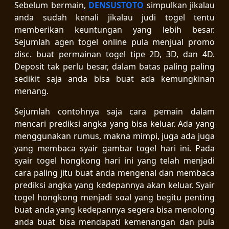
Sebelum bermain,
DENSUSTOTO
simpulkan jikalau
anda sudah kenali jikalau judi togel tentu
memberikan keuntungan yang lebih besar.
Sejumlah agen togel online pula menjual promo
disc. buat permainan togel tipe 2D, 3D, dan 4D.
Deposit tak perlu besar, dalam batas paling paling
sedikit saja anda bisa buat ada kemungkinan
menang.
Sejumlah contohnya saja cara pemain dalam
mencari prediksi angka yang bisa keluar. Ada yang
menggunakan rumus, makna mimpi, juga ada juga
yang membaca syair gambar togel hari ini. Pada
syair togel hongkong hari ini yang telah menjadi
cara paling jitu buat anda mengenal dan membaca
prediksi angka yang kedepannya akan keluar. Syair
togel hongkong menjadi soal yang begitu penting
buat anda yang kedepannya segera bisa menolong
anda buat bisa mendapati kemenangan dan pula