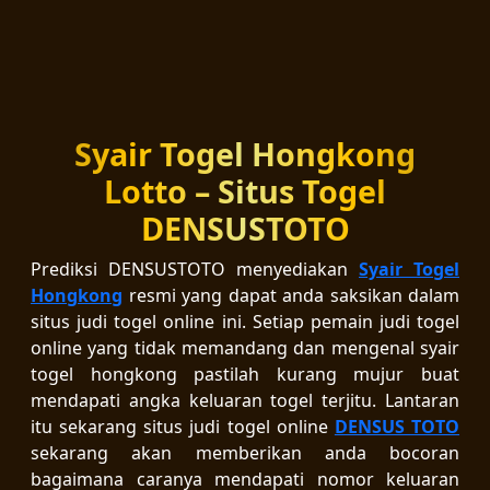
Syair Togel Hongkong
Lotto – Situs Togel
DENSUSTOTO
Prediksi DENSUSTOTO menyediakan
Syair Togel
Hongkong
resmi yang dapat anda saksikan dalam
situs judi togel online ini. Setiap pemain judi togel
online yang tidak memandang dan mengenal syair
togel hongkong pastilah kurang mujur buat
mendapati angka keluaran togel terjitu. Lantaran
itu sekarang situs judi togel online
DENSUS TOTO
sekarang akan memberikan anda bocoran
bagaimana caranya mendapati nomor keluaran