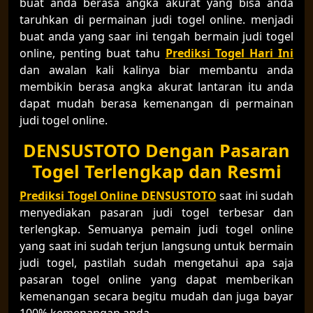
buat anda berasa angka akurat yang bisa anda
taruhkan di permainan judi togel online. menjadi
buat anda yang saar ini tengah bermain judi togel
online, penting buat tahu
Prediksi Togel Hari Ini
dan awalan kali kalinya biar membantu anda
membikin berasa angka akurat lantaran itu anda
dapat mudah berasa kemenangan di permainan
judi togel online.
DENSUSTOTO Dengan Pasaran
Togel Terlengkap dan Resmi
Prediksi Togel Online DENSUSTOTO
saat ini sudah
menyediakan pasaran judi togel terbesar dan
terlengkap. Semuanya pemain judi togel online
yang saat ini sudah terjun langsung untuk bermain
judi togel, pastilah sudah mengetahui apa saja
pasaran togel online yang dapat memberikan
kemenangan secara begitu mudah dan juga bayar
100% kemenangan anda.