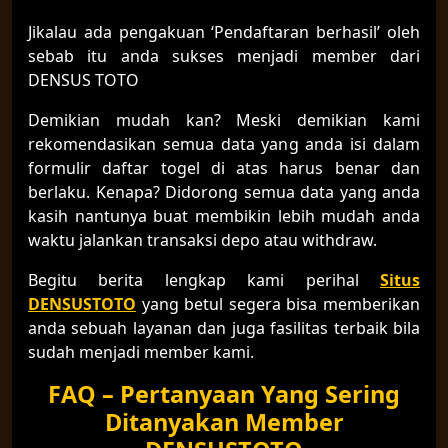
Jikalau ada pengakuan ‘Pendaftaran berhasil’ oleh
sebab itu anda sukses menjadi member dari
DENSUS TOTO
Demikian mudah kan? Meski demikian kami
rekomendasikan semua data yang anda isi dalam
formulir daftar togel di atas harus benar dan
berlaku. Kenapa? Didorong semua data yang anda
kasih nantunya buat membikin lebih mudah anda
waktu jalankan transaksi depo atau withdraw.
Begitu berita lengkap kami perihal
Situs
DENSUSTOTO
yang betul segera bisa memberikan
anda sebuah layanan dan juga fasilitas terbaik bila
sudah menjadi member kami.
FAQ – Pertanyaan Yang Sering
Ditanyakan Member