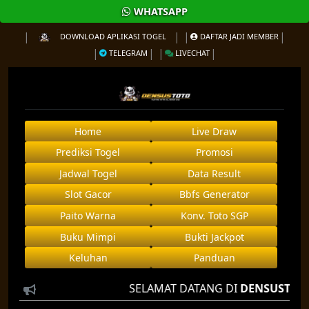
WHATSAPP
DOWNLOAD APLIKASI TOGEL
DAFTAR JADI MEMBER
TELEGRAM
LIVECHAT
Home
Live Draw
Prediksi Togel
Promosi
Jadwal Togel
Data Result
Slot Gacor
Bbfs Generator
Paito Warna
Konv. Toto SGP
Buku Mimpi
Bukti Jackpot
Keluhan
Panduan
SELAMAT DATANG DI
DENSUSTOTO
AGE