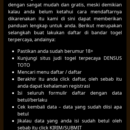
dengan sangat mudah dan gratis, meski demikian
kalau anda belum ketahui cara mendaftarnya
dikarenakan itu kami di sini dapat memberikan
panduan lengkap untuk anda. Berikut merupakan
selangkah buat lakukan daftar di bandar togel
terpercaya, andainya:
Pastikan anda sudah berumur 18+
Kunjungi situs judi togel terpecaya DENSUS
TOTO
Mencari menu daftar / daftar
Berakhir itu anda click daftar, oleh sebab itu
anda dapat kehalaman registrasi
Isi seluruh formulir daftar dengan data
betul/berlaku
Cek kembali data – data yang sudah diisi apa
betul
Jikalau data yang anda isi sudah betul oleh
sebab itu click KIRIM/SUBMIT