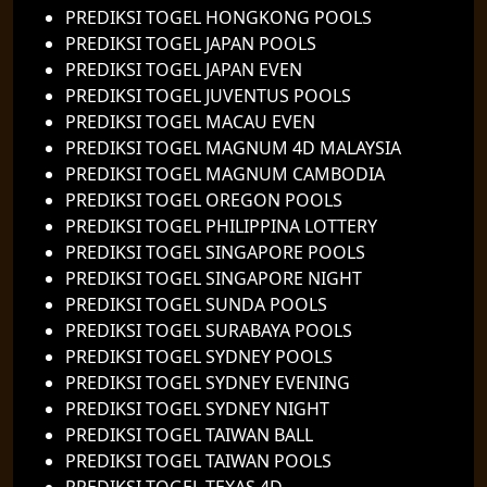
PREDIKSI TOGEL HONGKONG POOLS
PREDIKSI TOGEL JAPAN POOLS
PREDIKSI TOGEL JAPAN EVEN
PREDIKSI TOGEL JUVENTUS POOLS
PREDIKSI TOGEL MACAU EVEN
PREDIKSI TOGEL MAGNUM 4D MALAYSIA
PREDIKSI TOGEL MAGNUM CAMBODIA
PREDIKSI TOGEL OREGON POOLS
PREDIKSI TOGEL PHILIPPINA LOTTERY
PREDIKSI TOGEL SINGAPORE POOLS
PREDIKSI TOGEL SINGAPORE NIGHT
PREDIKSI TOGEL SUNDA POOLS
PREDIKSI TOGEL SURABAYA POOLS
PREDIKSI TOGEL SYDNEY POOLS
PREDIKSI TOGEL SYDNEY EVENING
PREDIKSI TOGEL SYDNEY NIGHT
PREDIKSI TOGEL TAIWAN BALL
PREDIKSI TOGEL TAIWAN POOLS
PREDIKSI TOGEL TEXAS 4D