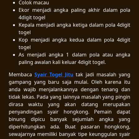
Colok macau
Ekor menjadi angka paling akhir dalam pola
4digit togel
Kepala menjadi angka ketiga dalam pola 4digit
togel
Kop menjadi angka kedua dalam pola 4digit
togel
As menjadi angka 1 dalam pola atau angka
paling awalan kali keluar 4digit togel.
Membaca
Syair Togel Jitu
tak jadi masalah yang
gampang yang baru saja mulai. Oleh karena itu
anda wajib menjalankannya dengan tenang dan
tidak lekas. Pada yang lainnya masalah yang pingin
dirasa waktu yang akan datang merupakan
penyandingan syair hongkong. Pemain dapat
binung dipicu banyak sejumlah angka yang
diperhitungkan ada. Buat pasaran hongkong,
sewajarnya memiliki banyak tipe keunggulan syair