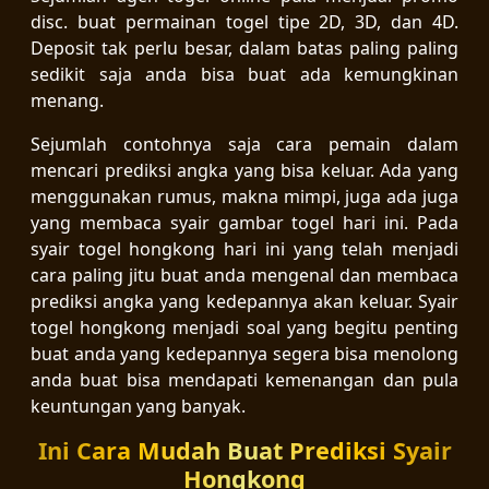
disc. buat permainan togel tipe 2D, 3D, dan 4D.
Deposit tak perlu besar, dalam batas paling paling
sedikit saja anda bisa buat ada kemungkinan
menang.
Sejumlah contohnya saja cara pemain dalam
mencari prediksi angka yang bisa keluar. Ada yang
menggunakan rumus, makna mimpi, juga ada juga
yang membaca syair gambar togel hari ini. Pada
syair togel hongkong hari ini yang telah menjadi
cara paling jitu buat anda mengenal dan membaca
prediksi angka yang kedepannya akan keluar. Syair
togel hongkong menjadi soal yang begitu penting
buat anda yang kedepannya segera bisa menolong
anda buat bisa mendapati kemenangan dan pula
keuntungan yang banyak.
Ini Cara Mudah Buat Prediksi Syair
Hongkong