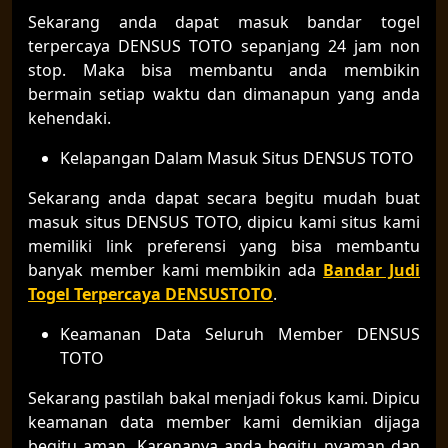
Sekarang anda dapat masuk bandar togel
terpercaya DENSUS TOTO sepanjang 24 jam non
stop. Maka bisa membantu anda membikin
bermain setiap waktu dan dimanapun yang anda
kehendaki.
Kelapangan Dalam Masuk Situs DENSUS TOTO
Sekarang anda dapat secara begitu mudah buat
masuk situs DENSUS TOTO, dipicu kami situs kami
memiliki link preferensi yang bisa membantu
banyak member kami membikin ada
Bandar Judi
Togel Terpercaya DENSUSTOTO
.
Keamanan Data Seluruh Member DENSUS
TOTO
Sekarang pastilah bakal menjadi fokus kami. Dipicu
keamanan data member kami demikian dijaga
begitu aman. Karenanya anda begitu nyaman dan