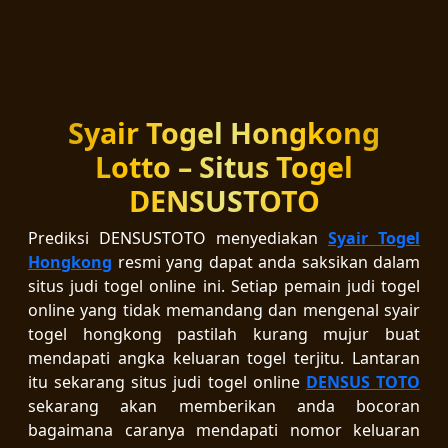
Syair Togel Hongkong
Lotto – Situs Togel
DENSUSTOTO
Prediksi DENSUSTOTO menyediakan
Syair Togel
Hongkong
resmi yang dapat anda saksikan dalam
situs judi togel online ini. Setiap pemain judi togel
online yang tidak memandang dan mengenal syair
togel hongkong pastilah kurang mujur buat
mendapati angka keluaran togel terjitu. Lantaran
itu sekarang situs judi togel online
DENSUS TOTO
sekarang akan memberikan anda bocoran
bagaimana caranya mendapati nomor keluaran