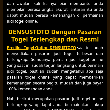
dan awalan kali kalinya biar membantu anda
membikin berasa angka akurat lantaran itu anda
dapat mudah berasa kemenangan di permainan
judi togel online.
DENSUSTOTO Dengan Pasaran
Togel Terlengkap dan Resmi
Prediksi Togel Online DENSUSTOTO
saat ini sudah
menyediakan pasaran judi togel terbesar dan
terlengkap. Semuanya pemain judi togel online
yang saat ini sudah terjun langsung untuk bermain
judi togel, pastilah sudah mengetahui apa saja
pasaran togel online yang dapat memberikan
kemenangan secara begitu mudah dan juga bayar
100% kemenangan anda.
Nah, berikut merupakan pasaran judi togel online
terlengkap yang dapat anda bermainakan cukup