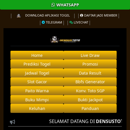
WHATSAPP
DOWNLOAD APLIKASI TOGEL
DAFTAR JADI MEMBER
TELEGRAM
LIVECHAT
Home
Live Draw
Prediksi Togel
Promosi
Jadwal Togel
Data Result
Slot Gacor
Bbfs Generator
Paito Warna
Konv. Toto SGP
Buku Mimpi
Bukti Jackpot
Keluhan
Panduan
SELAMAT DATANG DI
DENSUSTOTO
AGEN TO