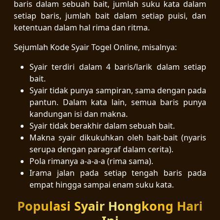
baris dalam sebuah bait, jumlah suku kata dalam
setiap baris, jumlah bait dalam setiap puisi, dan
ketentuan dalam hal rima dan ritma.
Sejumlah Kode Syair Togel Online, misalnya:
Syair terdiri dalam 4 baris/larik dalam setiap
bait.
Syair tidak punya sampiran, sama dengan pada
pantun. Dalam kata lain, semua baris punya
kandungan isi dan makna.
Syair tidak berakhir dalam sebuah bait.
Makna syair dikukuhkan oleh bait-bait (nyaris
serupa dengan paragraf dalam cerita).
Pola rimanya a-a-a-a (rima sama).
Irama jalan pada setiap tengah baris pada
empat hingga sampai enam suku kata.
Populasi Syair Hongkong Hari