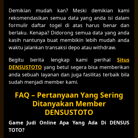
Demikian mudah kan? Meski demikian kami
rekomendasikan semua data yang anda isi dalam
formulir daftar togel di atas harus benar dan
berlaku. Kenapa? Didorong semua data yang anda
kasih nantunya buat membikin lebih mudah anda
waktu jalankan transaksi depo atau withdraw.
Begitu berita lengkap kami perihal
Situs
DENSUSTOTO
yang betul segera bisa memberikan
anda sebuah layanan dan juga fasilitas terbaik bila
sudah menjadi member kami.
FAQ – Pertanyaan Yang Sering
Ditanyakan Member
DENSUSTOTO
Game Judi Online Apa Yang Ada Di DENSUS
TOTO?