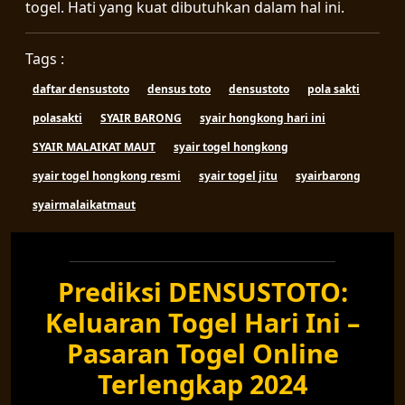
togel. Hati yang kuat dibutuhkan dalam hal ini.
Tags :
daftar densustoto
densus toto
densustoto
pola sakti
polasakti
SYAIR BARONG
syair hongkong hari ini
SYAIR MALAIKAT MAUT
syair togel hongkong
syair togel hongkong resmi
syair togel jitu
syairbarong
syairmalaikatmaut
Prediksi DENSUSTOTO:
Keluaran Togel Hari Ini –
Pasaran Togel Online
Terlengkap 2024