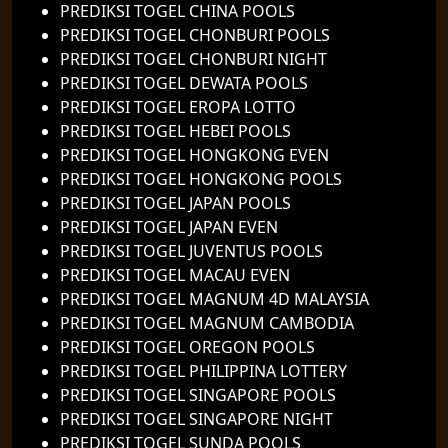
PREDIKSI TOGEL CHINA POOLS
PREDIKSI TOGEL CHONBURI POOLS
PREDIKSI TOGEL CHONBURI NIGHT
PREDIKSI TOGEL DEWATA POOLS
PREDIKSI TOGEL EROPA LOTTO
PREDIKSI TOGEL HEBEI POOLS
PREDIKSI TOGEL HONGKONG EVEN
PREDIKSI TOGEL HONGKONG POOLS
PREDIKSI TOGEL JAPAN POOLS
PREDIKSI TOGEL JAPAN EVEN
PREDIKSI TOGEL JUVENTUS POOLS
PREDIKSI TOGEL MACAU EVEN
PREDIKSI TOGEL MAGNUM 4D MALAYSIA
PREDIKSI TOGEL MAGNUM CAMBODIA
PREDIKSI TOGEL OREGON POOLS
PREDIKSI TOGEL PHILIPPINA LOTTERY
PREDIKSI TOGEL SINGAPORE POOLS
PREDIKSI TOGEL SINGAPORE NIGHT
PREDIKSI TOGEL SUNDA POOLS