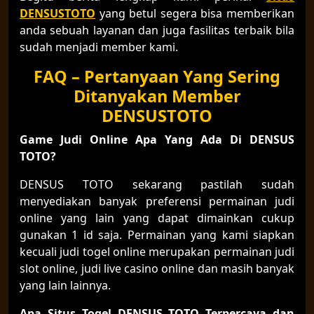
DENSUSTOTO
yang betul segera bisa memberikan
anda sebuah layanan dan juga fasilitas terbaik bila
sudah menjadi member kami.
FAQ – Pertanyaan Yang Sering
Ditanyakan Member
DENSUSTOTO
Game Judi Online Apa Yang Ada Di DENSUS
TOTO?
DENSUS TOTO sekarang pastilah sudah
menyediakan banyak preferensi permainan judi
online yang lain yang dapat dimainkan cukup
gunakan 1 id saja. Permainan yang kami siapkan
kecuali judi togel online merupakan permainan judi
slot online, judi live casino online dan masih banyak
yang lain lainnya.
Apa Situs Togel DENSUS TOTO Terpercaya dan