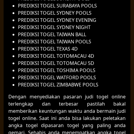
PREDIKSI TOGEL SURABAYA POOLS
PREDIKSI TOGEL SYDNEY POOLS
PREDIKSI TOGEL SYDNEY EVENING
PREDIKSI TOGEL SYDNEY NIGHT
PREDIKSI TOGEL TAIWAN BALL
PREDIKSI TOGEL TAIWAN POOLS
PREDIKSI TOGEL TEXAS 4D
PREDIKSI TOGEL TOTOMACAU 4D
PREDIKSI TOGEL TOTOMACAU 5D
PREDIKSI TOGEL TOSHIMA POOLS
PREDIKSI TOGEL WATFORD POOLS
PREDIKSI TOGEL ZIMBABWE POOLS
Dengan menyediakan pasaran judi togel online
terlengkap dan terbesar pastilah bakal
memberikan keuntungan waktu anda bermain judi
togel online. Saat ini anda bisa lakukan peletakan
angka togel dipasaran togel yang paling anda
gemari. Sehabis anda menempatkan angka togel