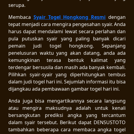
serupa.
Membaca
Syair Togel Hongkong Resmi
dengan
tepat menjadi cara mengira pengesahan syair. Anda
harus dapat mendalami lewat secara perlahan dan
pula putuskan syair yang paling banyak dicari
pemain judi togel hongkong. Sepanjang
penelusuran waktu yang akan datang, anda ada
kemungkinan terasa bentuk kalimat yang
terdengar bersusila dan masih ada banyak kembali.
Pilihkan syair-syair yang diperhitungkan tembus
dalam judi togel hari ini. Sejumlah informasi itu bisa
dijangkau ada pembawaan gambar togel hari ini.
Anda juga bisa mengartikannya secara langsung
atau mengira maksudnya adalah untuk kenali
bersangkutan prediksi angka yang tercantum
dalam syair tersebut. Berikut dapat DENSUSTOTO
tambahkan beberapa cara membaca angka togel