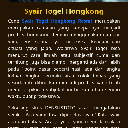
Syair Togel Hongkong
Code
Syair Togel Hongkong Resmi
merupakan
merupakan ramalan yang kedepannya menjadi
prediksi hongkong dengan menggunakan gambar
yang berisi kalimat syair melukiskan keadaan dan
situasi yang jalan. Wajarnya Syair togel bisa
menurut cara ilmiah atau subjektif cuma dan
terhitung juga bisa diambil berganti ada dari lebih
pada 1point dasar seperti hasil ada dari angka
keluar. Angka bermain atau colok bebas yang
sesudah itu dibuatkan menjadi prediksi yang telah
menurut pikiran subjektif ini bersama hati sendiri
waktu buat prediksinya.
Sekarang situs DENSUSTOTO akan mengatakan
sedikit, Apa yang bisa diperjelas syair? Kata syair
ada dari bahasa Arab, syu’ur yang memiliki makna