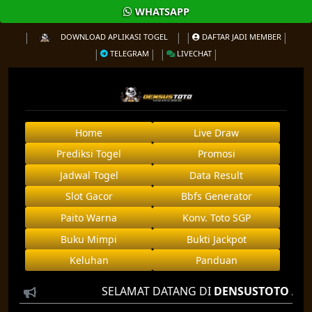
WHATSAPP
DOWNLOAD APLIKASI TOGEL
DAFTAR JADI MEMBER
TELEGRAM
LIVECHAT
Home
Live Draw
Prediksi Togel
Promosi
Jadwal Togel
Data Result
Slot Gacor
Bbfs Generator
Paito Warna
Konv. Toto SGP
Buku Mimpi
Bukti Jackpot
Keluhan
Panduan
SELAMAT DATANG DI
DENSUSTOTO
AGEN TOGE